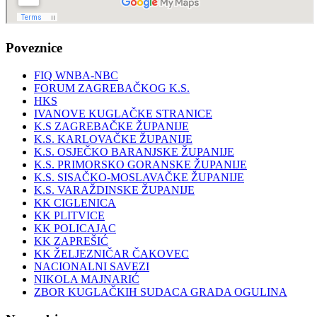
Poveznice
FIQ WNBA-NBC
FORUM ZAGREBAČKOG K.S.
HKS
IVANOVE KUGLAČKE STRANICE
K.S ZAGREBAČKE ŽUPANIJE
K.S. KARLOVAČKE ŽUPANIJE
K.S. OSJEČKO BARANJSKE ŽUPANIJE
K.S. PRIMORSKO GORANSKE ŽUPANIJE
K.S. SISAČKO-MOSLAVAČKE ŽUPANIJE
K.S. VARAŽDINSKE ŽUPANIJE
KK CIGLENICA
KK PLITVICE
KK POLICAJAC
KK ZAPREŠIĆ
KK ŽELJEZNIČAR ČAKOVEC
NACIONALNI SAVEZI
NIKOLA MAJNARIĆ
ZBOR KUGLAČKIH SUDACA GRADA OGULINA