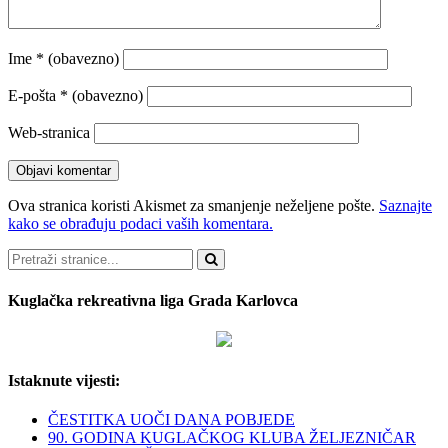
Ime
* (obavezno)
E-pošta
* (obavezno)
Web-stranica
Ova stranica koristi Akismet za smanjenje neželjene pošte.
Saznajte
kako se obrađuju podaci vaših komentara.
Pretraži
Kuglačka rekreativna liga Grada Karlovca
Istaknute vijesti:
ČESTITKA UOČI DANA POBJEDE
90. GODINA KUGLAČKOG KLUBA ŽELJEZNIČAR