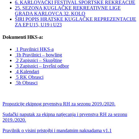
6. KARLOVAČKI FESTIVAL SPORTSKE REKREACIJE
25. SEZONA KUGLAČKE REKREATIVNE LIGE
GRADA KARLOVCA 32. KOLO
ŠIRI POPIS HRATSKE KUGLAČKE REPREZENTACIJE
ZA EP U15, U19 i U23
Dokumenti HKS-a:
1 Pravilnici HKS-a
1b Pravilnici – bowling
2 Zapisnici – Skupštine
3 Zapisnici – Izvršni odbor
4 Kalendari
5 RK Obrasci
5b Obrasci
Propozicije ekipnog prvenstva RH za sezonu 2019./2020.
Sudački naputak za ekipna natjecanja i prvenstva RH za sezonu
2019./2020.
Pravilnik o visini pristojbi i mandatnim naknadama v1.1