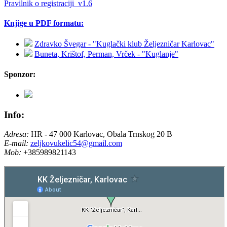
Pravilnik o registraciji_v1.6
Knjige u PDF formatu:
Zdravko Švegar - "Kuglački klub Željezničar Karlovac"
Buneta, Krištof, Perman, Vrček - "Kuglanje"
Sponzor:
Info:
Adresa:
HR - 47 000 Karlovac, Obala Trnskog 20 B
E-mail:
zeljkovukelic54@gmail.com
Mob:
+385989821143