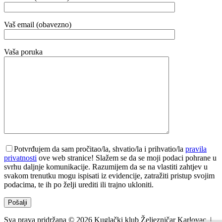
Vaš email (obavezno)
Vaša poruka
Potvrđujem da sam pročitao/la, shvatio/la i prihvatio/la
pravila
privatnosti
ove web stranice! Slažem se da se moji podaci pohrane u
svrhu daljnje komunikacije. Razumijem da se na vlastiti zahtjev u
svakom trenutku mogu ispisati iz evidencije, zatražiti pristup svojim
podacima, te ih po želji urediti ili trajno ukloniti.
Sva prava pridržana © 2026 Kuglački klub Željezničar Karlovac. |