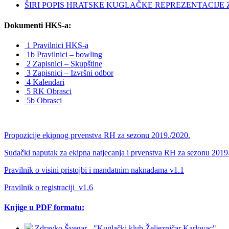
ŠIRI POPIS HRATSKE KUGLAČKE REPREZENTACIJE ZA 
Dokumenti HKS-a:
1 Pravilnici HKS-a
1b Pravilnici – bowling
2 Zapisnici – Skupštine
3 Zapisnici – Izvršni odbor
4 Kalendari
5 RK Obrasci
5b Obrasci
Propozicije ekipnog prvenstva RH za sezonu 2019./2020.
Sudački naputak za ekipna natjecanja i prvenstva RH za sezonu 2019
Pravilnik o visini pristojbi i mandatnim naknadama v1.1
Pravilnik o registraciji_v1.6
Knjige u PDF formatu:
Zdravko Švegar - "Kuglački klub Željezničar Karlovac"