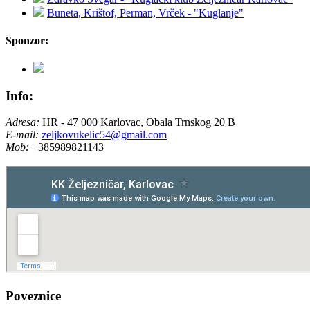
Buneta, Krištof, Perman, Vrček - "Kuglanje"
Sponzor:
Info:
Adresa:
HR - 47 000 Karlovac, Obala Trnskog 20 B
E-mail:
zeljkovukelic54@gmail.com
Mob:
+385989821143
Poveznice