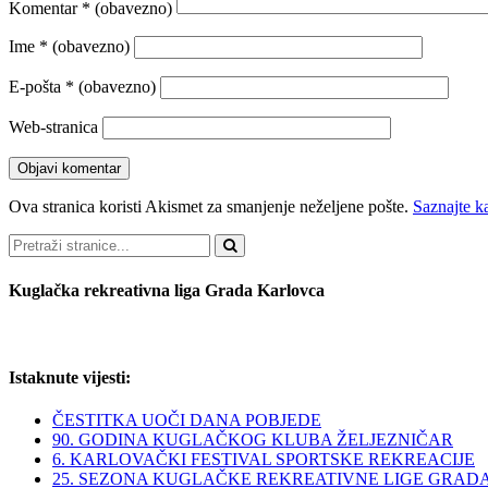
Komentar
* (obavezno)
Ime
* (obavezno)
E-pošta
* (obavezno)
Web-stranica
Ova stranica koristi Akismet za smanjenje neželjene pošte.
Saznajte k
Pretraži
Kuglačka rekreativna liga Grada Karlovca
Istaknute vijesti:
ČESTITKA UOČI DANA POBJEDE
90. GODINA KUGLAČKOG KLUBA ŽELJEZNIČAR
6. KARLOVAČKI FESTIVAL SPORTSKE REKREACIJE
25. SEZONA KUGLAČKE REKREATIVNE LIGE GRAD