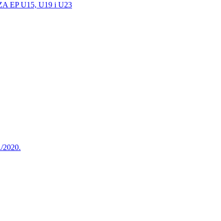
EP U15, U19 i U23
./2020.