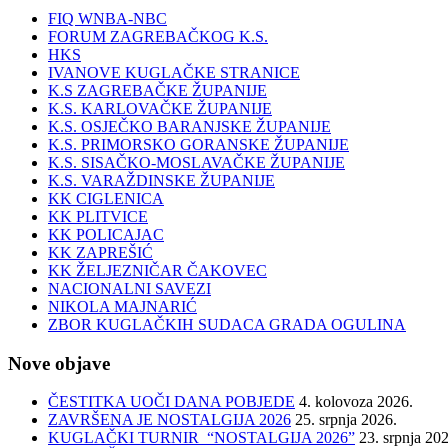
FIQ WNBA-NBC
FORUM ZAGREBAČKOG K.S.
HKS
IVANOVE KUGLAČKE STRANICE
K.S ZAGREBAČKE ŽUPANIJE
K.S. KARLOVAČKE ŽUPANIJE
K.S. OSJEČKO BARANJSKE ŽUPANIJE
K.S. PRIMORSKO GORANSKE ŽUPANIJE
K.S. SISAČKO-MOSLAVAČKE ŽUPANIJE
K.S. VARAŽDINSKE ŽUPANIJE
KK CIGLENICA
KK PLITVICE
KK POLICAJAC
KK ZAPREŠIĆ
KK ŽELJEZNIČAR ČAKOVEC
NACIONALNI SAVEZI
NIKOLA MAJNARIĆ
ZBOR KUGLAČKIH SUDACA GRADA OGULINA
Nove objave
ČESTITKA UOČI DANA POBJEDE
4. kolovoza 2026.
ZAVRŠENA JE NOSTALGIJA 2026
25. srpnja 2026.
KUGLAČKI TURNIR “NOSTALGIJA 2026”
23. srpnja 20