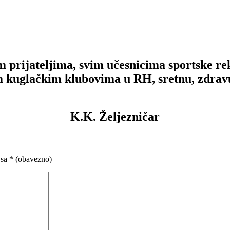
im prijateljima, svim učesnicima sportske r
m kuglačkim klubovima u RH, sretnu, zdrav
K.K. Željezničar
 sa
* (obavezno)