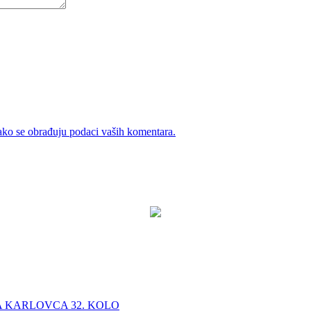
ako se obrađuju podaci vaših komentara.
A KARLOVCA 32. KOLO