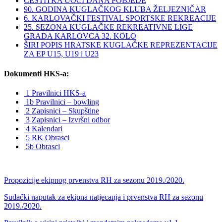
ČESTITKA UOČI DANA POBJEDE
90. GODINA KUGLAČKOG KLUBA ŽELJEZNIČAR
6. KARLOVAČKI FESTIVAL SPORTSKE REKREACIJE
25. SEZONA KUGLAČKE REKREATIVNE LIGE
GRADA KARLOVCA 32. KOLO
ŠIRI POPIS HRATSKE KUGLAČKE REPREZENTACIJE
ZA EP U15, U19 i U23
Dokumenti HKS-a:
1 Pravilnici HKS-a
1b Pravilnici – bowling
2 Zapisnici – Skupštine
3 Zapisnici – Izvršni odbor
4 Kalendari
5 RK Obrasci
5b Obrasci
Propozicije ekipnog prvenstva RH za sezonu 2019./2020.
Sudački naputak za ekipna natjecanja i prvenstva RH za sezonu
2019./2020.