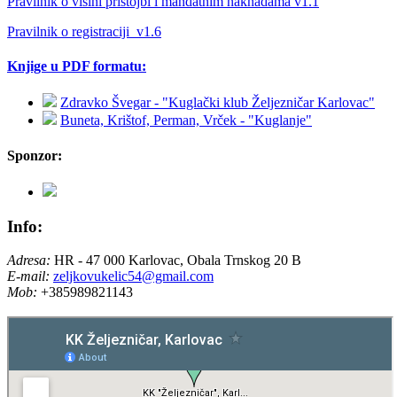
Pravilnik o visini pristojbi i mandatnim naknadama v1.1
Pravilnik o registraciji_v1.6
Knjige u PDF formatu:
Zdravko Švegar - "Kuglački klub Željezničar Karlovac"
Buneta, Krištof, Perman, Vrček - "Kuglanje"
Sponzor:
Info:
Adresa:
HR - 47 000 Karlovac, Obala Trnskog 20 B
E-mail:
zeljkovukelic54@gmail.com
Mob:
+385989821143