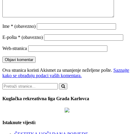
Ime
* (obavezno)
E-pošta
* (obavezno)
Web-stranica
Ova stranica koristi Akismet za smanjenje neželjene pošte.
Saznajte
kako se obrađuju podaci vaših komentara.
Pretraži
Kuglačka rekreativna liga Grada Karlovca
Istaknute vijesti: