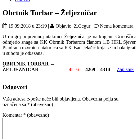
Obrtnik Torbar – Željezničar
19.09.2018 u 23:19 |
Objavio: Z.Cegur |
Nema komentara
U drugoj pripremnoj utakmici Željezničar je na kuglani Grmoščica
odmjerio snage sa KK Obrtnik Torbarom članom 1.B HKL Sjever.
Planirana uzvratna utakmica sa KK Ban Jelačić koja se trebala igrati
u subotu je otkazana.
OBRTNIK TORBAR –
ŽELJEZNIČAR
4 – 6
4269 – 4314
Zapisnik
Odgovori
Vaša adresa e-pošte neće biti objavljena.
Obavezna polja su
označena sa
* (obavezno)
Komentar
* (obavezno)