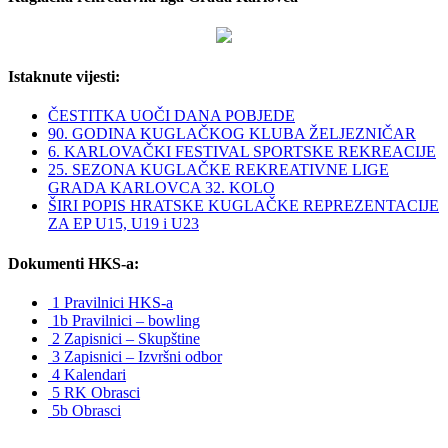
Istaknute vijesti:
ČESTITKA UOČI DANA POBJEDE
90. GODINA KUGLAČKOG KLUBA ŽELJEZNIČAR
6. KARLOVAČKI FESTIVAL SPORTSKE REKREACIJE
25. SEZONA KUGLAČKE REKREATIVNE LIGE
GRADA KARLOVCA 32. KOLO
ŠIRI POPIS HRATSKE KUGLAČKE REPREZENTACIJE
ZA EP U15, U19 i U23
Dokumenti HKS-a:
1 Pravilnici HKS-a
1b Pravilnici – bowling
2 Zapisnici – Skupštine
3 Zapisnici – Izvršni odbor
4 Kalendari
5 RK Obrasci
5b Obrasci