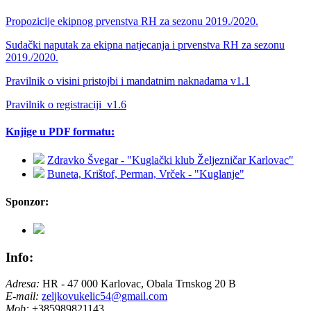
Propozicije ekipnog prvenstva RH za sezonu 2019./2020.
Sudački naputak za ekipna natjecanja i prvenstva RH za sezonu
2019./2020.
Pravilnik o visini pristojbi i mandatnim naknadama v1.1
Pravilnik o registraciji_v1.6
Knjige u PDF formatu:
Zdravko Švegar - "Kuglački klub Željezničar Karlovac"
Buneta, Krištof, Perman, Vrček - "Kuglanje"
Sponzor:
Info:
Adresa:
HR - 47 000 Karlovac, Obala Trnskog 20 B
E-mail:
zeljkovukelic54@gmail.com
Mob:
+385989821143