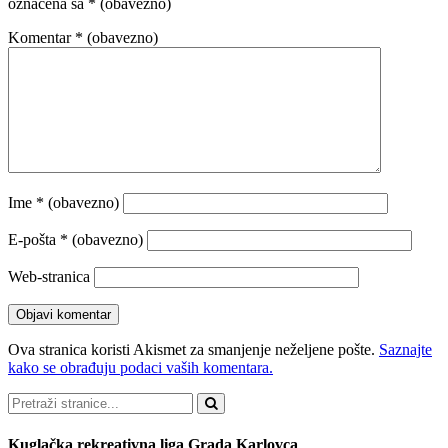
označena sa
* (obavezno)
Komentar
* (obavezno)
Ime
* (obavezno)
E-pošta
* (obavezno)
Web-stranica
Ova stranica koristi Akismet za smanjenje neželjene pošte.
Saznajte
kako se obrađuju podaci vaših komentara.
Pretraži
Kuglačka rekreativna liga Grada Karlovca