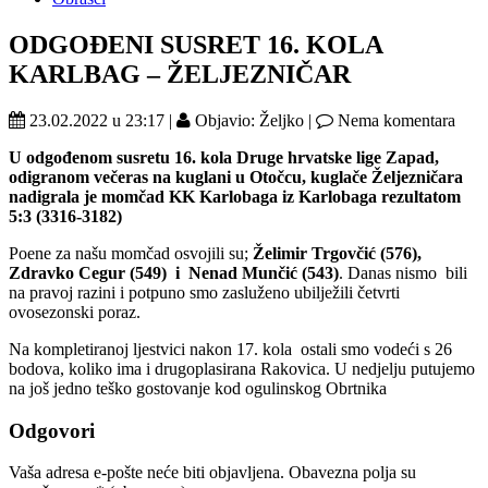
ODGOĐENI SUSRET 16. KOLA
KARLBAG – ŽELJEZNIČAR
23.02.2022 u 23:17 |
Objavio: Željko |
Nema komentara
U odgođenom susretu 16. kola Druge hrvatske lige Zapad,
odigranom večeras na kuglani u Otočcu, kuglače Željezničara
nadigrala je momčad KK Karlobaga iz Karlobaga rezultatom
5:3 (3316-3182)
Poene za našu momčad osvojili su;
Želimir Trgovčić (576),
Zdravko Cegur (549) i Nenad Munčić (543)
. Danas nismo bili
na pravoj razini i potpuno smo zasluženo ubilježili četvrti
ovosezonski poraz.
Na kompletiranoj ljestvici nakon 17. kola ostali smo vodeći s 26
bodova, koliko ima i drugoplasirana Rakovica. U nedjelju putujemo
na još jedno teško gostovanje kod ogulinskog Obrtnika
Odgovori
Vaša adresa e-pošte neće biti objavljena.
Obavezna polja su