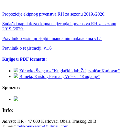
Propozicije ekipnog prvenstva RH za sezonu 2019./2020.
Sudački naputak za ekipna natjecanja i prvenstva RH za sezonu
2019./2020.
Pravilnik o visini pristojbi i mandatnim naknadama v1.1
Pravilnik o registraciji_v1.6
Knjige u PDF formatu:
Zdravko Švegar - "Kuglački klub Željezničar Karlovac"
Buneta, Krištof, Perman, Vrček - "Kuglanje"
Sponzor:
Info:
Adresa:
HR - 47 000 Karlovac, Obala Trnskog 20 B
E-mail:
zeljkovukelic54@gmail.com