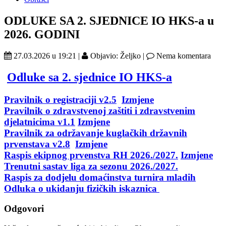
ODLUKE SA 2. SJEDNICE IO HKS-a u
2026. GODINI
27.03.2026 u 19:21 |
Objavio: Željko |
Nema komentara
Odluke sa 2. sjednice IO HKS-a
Pravilnik o registraciji v2.5
Izmjene
Pravilnik o zdravstvenoj zaštiti i zdravstvenim
djelatnicima v1.1
Izmjene
Pravilnik za održavanje kuglačkih državnih
prvenstava v2.8
Izmjene
Raspis ekipnog prvenstva RH 2026./2027.
Izmjene
Trenutni sastav liga za sezonu 2026./2027.
Raspis za dodjelu domaćinstva turnira mladih
Odluka o ukidanju fizičkih iskaznica
Odgovori