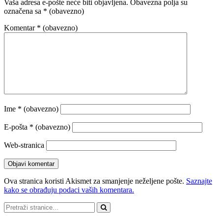
Vaša adresa e-pošte neće biti objavljena.
Obavezna polja su
označena sa
* (obavezno)
Komentar
* (obavezno)
Ime
* (obavezno)
E-pošta
* (obavezno)
Web-stranica
Ova stranica koristi Akismet za smanjenje neželjene pošte.
Saznajte
kako se obrađuju podaci vaših komentara.
Pretraži