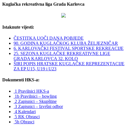
Kuglačka rekreativna liga Grada Karlovca
Istaknute vijesti:
ČESTITKA UOČI DANA POBJEDE
90. GODINA KUGLAČKOG KLUBA ŽELJEZNIČAR
6. KARLOVAČKI FESTIVAL SPORTSKE REKREACIJE
25. SEZONA KUGLAČKE REKREATIVNE LIGE
GRADA KARLOVCA 32. KOLO
ŠIRI POPIS HRATSKE KUGLAČKE REPREZENTACIJE
ZA EP U15, U19 i U23
Dokumenti HKS-a:
1 Pravilnici HKS-a
1b Pravilnici – bowling
2 Zapisnici – Skupštine
3 Zapisnici – Izvršni odbor
4 Kalendari
5 RK Obrasci
5b Obrasci