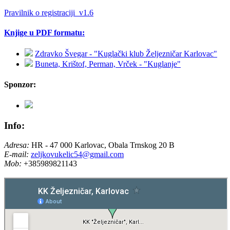
Pravilnik o registraciji_v1.6
Knjige u PDF formatu:
Zdravko Švegar - "Kuglački klub Željezničar Karlovac"
Buneta, Krištof, Perman, Vrček - "Kuglanje"
Sponzor:
Info:
Adresa:
HR - 47 000 Karlovac, Obala Trnskog 20 B
E-mail:
zeljkovukelic54@gmail.com
Mob:
+385989821143