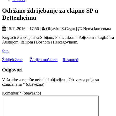
Održano ždrijebanje za ekipno SP u
Dettenheimu
15.11.2016 u 17:56 |
Objavio: Z.Cegur |
Nema komentara
Kuglačice u skupini sa Srbijom, Francuskom i Poljskom a kuglači sa
Austrijom, Italijom i Bosnom i Hercegovinom.
foto
Ždrijeb žene
Ždrijeb muškarci
Raspored
Odgovori
Vaša adresa e-pošte neće biti objavljena.
Obavezna polja su
označena sa
* (obavezno)
Komentar
* (obavezno)