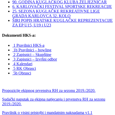
90. GODINA KUGLAČKOG KLUBA ŽELJEZNIČAR
6. KARLOVAČKI FESTIVAL SPORTSKE REKREACIJE
25. SEZONA KUGLAČKE REKREATIVNE LIGE
GRADA KARLOVCA 32. KOLO
ŠIRI POPIS HRATSKE KUGLAČKE REPREZENTACIJE
ZA EP U15, U19 i U23
Dokumenti HKS-a:
1 Pravilnici HKS-a
1b Pravilnici – bowling
2 Zapisnici – Skupštine
3 Zapisnici – Izvršni odbor
4 Kalendari
5 RK Obrasci
5b Obrasci
Propozicije ekipnog prvenstva RH za sezonu 2019./2020.
Sudački naputak za ekipna natjecanja i prvenstva RH za sezonu
2019./2020.
Pravilnik o visini pristojbi i mandatnim naknadama v1.1