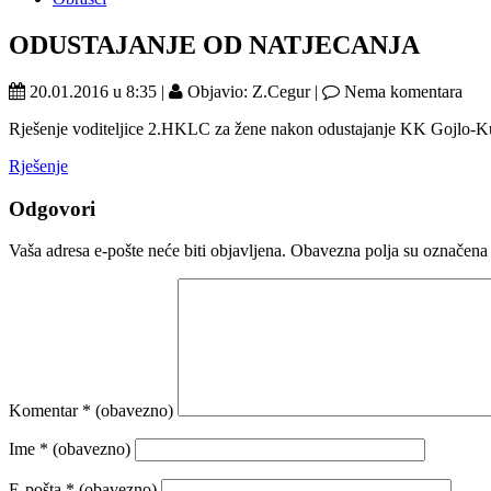
ODUSTAJANJE OD NATJECANJA
20.01.2016 u 8:35 |
Objavio: Z.Cegur |
Nema komentara
Rješenje voditeljice 2.HKLC za žene nakon odustajanje KK Gojlo-Kuti
Rješenje
Odgovori
Vaša adresa e-pošte neće biti objavljena.
Obavezna polja su označena
Komentar
* (obavezno)
Ime
* (obavezno)
E-pošta
* (obavezno)