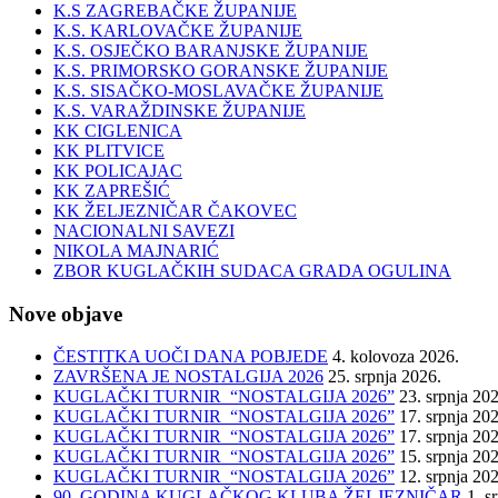
K.S ZAGREBAČKE ŽUPANIJE
K.S. KARLOVAČKE ŽUPANIJE
K.S. OSJEČKO BARANJSKE ŽUPANIJE
K.S. PRIMORSKO GORANSKE ŽUPANIJE
K.S. SISAČKO-MOSLAVAČKE ŽUPANIJE
K.S. VARAŽDINSKE ŽUPANIJE
KK CIGLENICA
KK PLITVICE
KK POLICAJAC
KK ZAPREŠIĆ
KK ŽELJEZNIČAR ČAKOVEC
NACIONALNI SAVEZI
NIKOLA MAJNARIĆ
ZBOR KUGLAČKIH SUDACA GRADA OGULINA
Nove objave
ČESTITKA UOČI DANA POBJEDE
4. kolovoza 2026.
ZAVRŠENA JE NOSTALGIJA 2026
25. srpnja 2026.
KUGLAČKI TURNIR “NOSTALGIJA 2026”
23. srpnja 20
KUGLAČKI TURNIR “NOSTALGIJA 2026”
17. srpnja 20
KUGLAČKI TURNIR “NOSTALGIJA 2026”
17. srpnja 20
KUGLAČKI TURNIR “NOSTALGIJA 2026”
15. srpnja 20
KUGLAČKI TURNIR “NOSTALGIJA 2026”
12. srpnja 20
90. GODINA KUGLAČKOG KLUBA ŽELJEZNIČAR
1. s