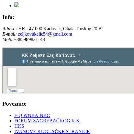
Info:
Adresa:
HR - 47 000 Karlovac, Obala Trnskog 20 B
E-mail:
zeljkovukelic54@gmail.com
Mob:
+385989821143
Poveznice
FIQ WNBA-NBC
FORUM ZAGREBAČKOG K.S.
HKS
IVANOVE KUGLAČKE STRANICE