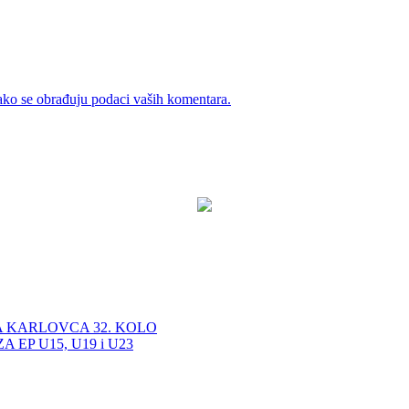
ako se obrađuju podaci vaših komentara.
A KARLOVCA 32. KOLO
EP U15, U19 i U23