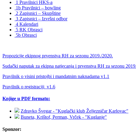
1 Pravilnici HKS-a
1b Pravilnici – bowling
2 Zapisnici – Skupštine
3 Zapisnici – Izvršni odbor
4 Kalendari
5 RK Obrasci
5b Obrasci
Propozicije ekipnog prvenstva RH za sezonu 2019./2020.
Sudački naputak za ekipna natjecanja i prvenstva RH za sezonu 2019
Pravilnik o visini pristojbi i mandatnim naknadama v1.1
Pravilnik o registraciji_v1.6
Knjige u PDF formatu:
Zdravko Švegar - "Kuglački klub Željezničar Karlovac"
Buneta, Krištof, Perman, Vrček - "Kuglanje"
Sponzor: