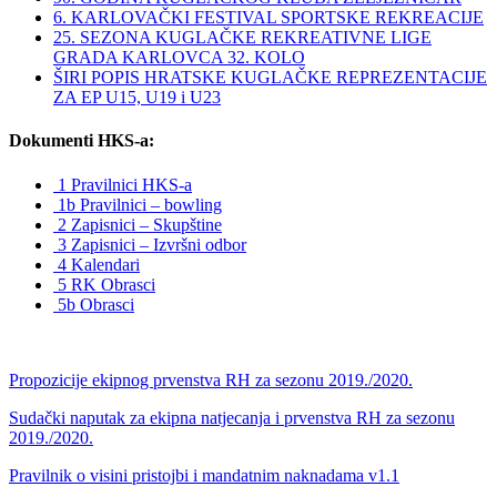
6. KARLOVAČKI FESTIVAL SPORTSKE REKREACIJE
25. SEZONA KUGLAČKE REKREATIVNE LIGE
GRADA KARLOVCA 32. KOLO
ŠIRI POPIS HRATSKE KUGLAČKE REPREZENTACIJE
ZA EP U15, U19 i U23
Dokumenti HKS-a:
1 Pravilnici HKS-a
1b Pravilnici – bowling
2 Zapisnici – Skupštine
3 Zapisnici – Izvršni odbor
4 Kalendari
5 RK Obrasci
5b Obrasci
Propozicije ekipnog prvenstva RH za sezonu 2019./2020.
Sudački naputak za ekipna natjecanja i prvenstva RH za sezonu
2019./2020.
Pravilnik o visini pristojbi i mandatnim naknadama v1.1