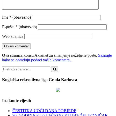
Ime
* (obavezno)
E-pošta
* (obavezno)
Web-stranica
Ova stranica koristi Akismet za smanjenje neželjene pošte.
Saznajte
kako se obrađuju podaci vaših komentara.
Pretraži
Kuglačka rekreativna liga Grada Karlovca
Istaknute vijesti:
ČESTITKA UOČI DANA POBJEDE
90. GODINA KUGLAČKOG KLUBA ŽELJEZNIČAR