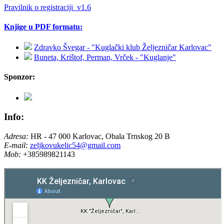
Pravilnik o registraciji_v1.6
Knjige u PDF formatu:
Zdravko Švegar - "Kuglački klub Željezničar Karlovac"
Buneta, Krištof, Perman, Vrček - "Kuglanje"
Sponzor:
Info:
Adresa:
HR - 47 000 Karlovac, Obala Trnskog 20 B
E-mail:
zeljkovukelic54@gmail.com
Mob:
+385989821143