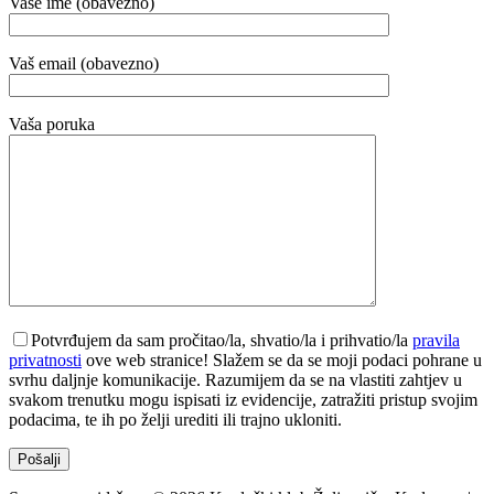
Vaše ime (obavezno)
Vaš email (obavezno)
Vaša poruka
Potvrđujem da sam pročitao/la, shvatio/la i prihvatio/la
pravila
privatnosti
ove web stranice! Slažem se da se moji podaci pohrane u
svrhu daljnje komunikacije. Razumijem da se na vlastiti zahtjev u
svakom trenutku mogu ispisati iz evidencije, zatražiti pristup svojim
podacima, te ih po želji urediti ili trajno ukloniti.