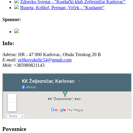
Zdravko Švegar - "Kuglački klub Željezničar Karlovac"
Buneta, Krištof, Perman, Vrček - "Kuglanje"
Sponzor:
Info:
Adresa:
HR - 47 000 Karlovac, Obala Trnskog 20 B
E-mail:
zeljkovukelic54@gmail.com
Mob:
+385989821143
Poveznice