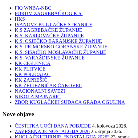
FIQ WNBA-NBC
FORUM ZAGREBAČKOG K.S.
HKS
IVANOVE KUGLAČKE STRANICE
K.S ZAGREBAČKE ŽUPANIJE
K.S. KARLOVAČKE ŽUPANIJE
K.S. OSJEČKO BARANJSKE ŽUPANIJE
K.S. PRIMORSKO GORANSKE ŽUPANIJE
K.S. SISAČKO-MOSLAVAČKE ŽUPANIJE
K.S. VARAŽDINSKE ŽUPANIJE
KK CIGLENICA
KK PLITVICE
KK POLICAJAC
KK ZAPREŠIĆ
KK ŽELJEZNIČAR ČAKOVEC
NACIONALNI SAVEZI
NIKOLA MAJNARIĆ
ZBOR KUGLAČKIH SUDACA GRADA OGULINA
Nove objave
ČESTITKA UOČI DANA POBJEDE
4. kolovoza 2026.
ZAVRŠENA JE NOSTALGIJA 2026
25. srpnja 2026.
KUGLAČKI TURNIR “NOSTALGIJA 2026”
23. srpnja