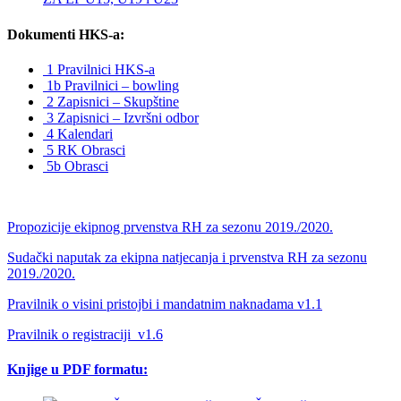
Dokumenti HKS-a:
1 Pravilnici HKS-a
1b Pravilnici – bowling
2 Zapisnici – Skupštine
3 Zapisnici – Izvršni odbor
4 Kalendari
5 RK Obrasci
5b Obrasci
Propozicije ekipnog prvenstva RH za sezonu 2019./2020.
Sudački naputak za ekipna natjecanja i prvenstva RH za sezonu
2019./2020.
Pravilnik o visini pristojbi i mandatnim naknadama v1.1
Pravilnik o registraciji_v1.6
Knjige u PDF formatu: