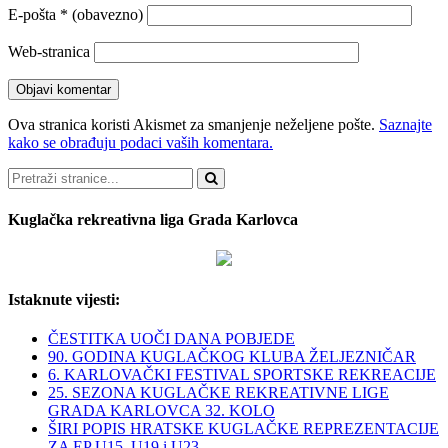
E-pošta
* (obavezno)
Web-stranica
Ova stranica koristi Akismet za smanjenje neželjene pošte.
Saznajte
kako se obrađuju podaci vaših komentara.
Pretraži
Kuglačka rekreativna liga Grada Karlovca
Istaknute vijesti:
ČESTITKA UOČI DANA POBJEDE
90. GODINA KUGLAČKOG KLUBA ŽELJEZNIČAR
6. KARLOVAČKI FESTIVAL SPORTSKE REKREACIJE
25. SEZONA KUGLAČKE REKREATIVNE LIGE
GRADA KARLOVCA 32. KOLO
ŠIRI POPIS HRATSKE KUGLAČKE REPREZENTACIJE
ZA EP U15, U19 i U23