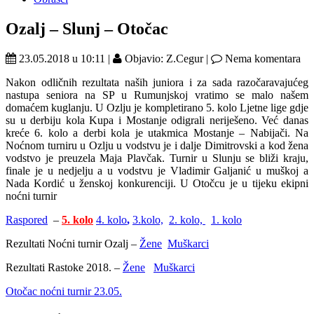
Ozalj – Slunj – Otočac
23.05.2018 u 10:11 |
Objavio: Z.Cegur |
Nema komentara
Nakon odličnih rezultata naših juniora i za sada razočaravajućeg
nastupa seniora na SP u Rumunjskoj vratimo se malo našem
domaćem kuglanju. U Ozlju je kompletirano 5. kolo Ljetne lige gdje
su u derbiju kola Kupa i Mostanje odigrali neriješeno. Već danas
kreće 6. kolo a derbi kola je utakmica Mostanje – Nabijači. Na
Noćnom turniru u Ozlju u vodstvu je i dalje Dimitrovski a kod žena
vodstvo je preuzela Maja Plavčak. Turnir u Slunju se bliži kraju,
finale je u nedjelju a u vodstvu je Vladimir Galjanić u muškoj a
Nada Kordić u ženskoj konkurenciji. U Otočcu je u tijeku ekipni
noćni turnir
Raspored
–
5. kolo
4. kolo
,
3.kolo,
2. kolo,
1. kolo
Rezultati Noćni turnir Ozalj –
Žene
Muškarci
Rezultati Rastoke 2018. –
Žene
Muškarci
Otočac noćni turnir 23.05.