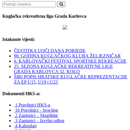
Pretraži
Kuglačka rekreativna liga Grada Karlovca
Istaknute vijesti:
ČESTITKA UOČI DANA POBJEDE
90. GODINA KUGLAČKOG KLUBA ŽELJEZNIČAR
6. KARLOVAČKI FESTIVAL SPORTSKE REKREACIJE
25. SEZONA KUGLAČKE REKREATIVNE LIGE
GRADA KARLOVCA 32. KOLO
ŠIRI POPIS HRATSKE KUGLAČKE REPREZENTACIJE
ZA EP U15, U19 i U23
Dokumenti HKS-a:
1 Pravilnici HKS-a
1b Pravilnici – bowling
2 Zapisnici – Skupštine
3 Zapisnici – Izvršni odbor
4 Kalendari