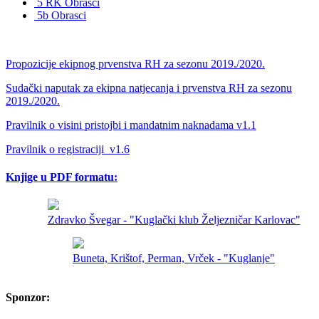
5 RK Obrasci
5b Obrasci
Propozicije ekipnog prvenstva RH za sezonu 2019./2020.
Sudački naputak za ekipna natjecanja i prvenstva RH za sezonu
2019./2020.
Pravilnik o visini pristojbi i mandatnim naknadama v1.1
Pravilnik o registraciji_v1.6
Knjige u PDF formatu:
Zdravko Švegar - "Kuglački klub Željezničar Karlovac"
Buneta, Krištof, Perman, Vrček - "Kuglanje"
Sponzor: