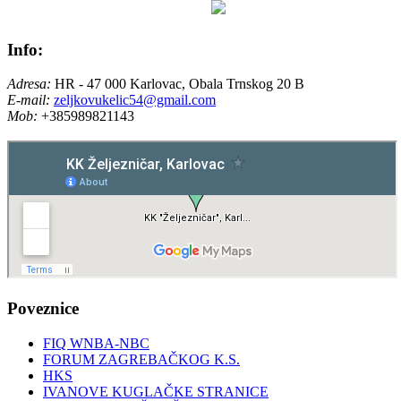
Info:
Adresa:
HR - 47 000 Karlovac, Obala Trnskog 20 B
E-mail:
zeljkovukelic54@gmail.com
Mob:
+385989821143
Poveznice
FIQ WNBA-NBC
FORUM ZAGREBAČKOG K.S.
HKS
IVANOVE KUGLAČKE STRANICE