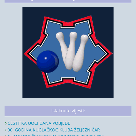
Istaknute vijesti:
ČESTITKA UOČI DANA POBJEDE
90. GODINA KUGLAČKOG KLUBA ŽELJEZNIČAR