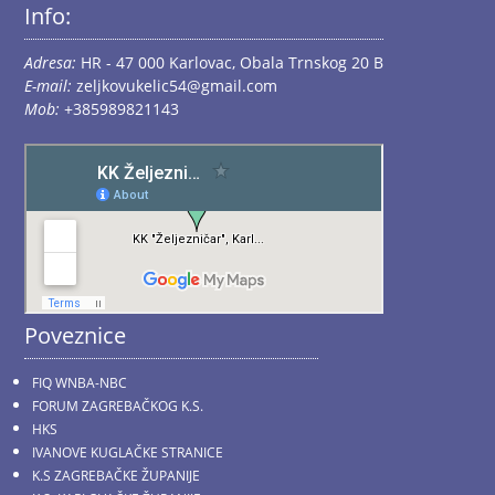
Info:
Adresa:
HR - 47 000 Karlovac, Obala Trnskog 20 B
E-mail:
zeljkovukelic54@gmail.com
Mob:
+385989821143
Poveznice
FIQ WNBA-NBC
FORUM ZAGREBAČKOG K.S.
HKS
IVANOVE KUGLAČKE STRANICE
K.S ZAGREBAČKE ŽUPANIJE