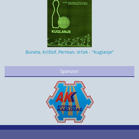
Buneta, Krištof, Perman, Vrček - "Kuglanje"
Sponzor: