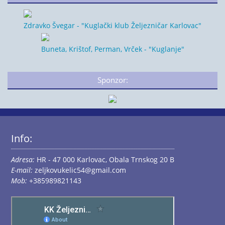
Zdravko Švegar - "Kuglački klub Željezničar Karlovac"
Buneta, Krištof, Perman, Vrček - "Kuglanje"
Sponzor:
Info:
Adresa:
HR - 47 000 Karlovac, Obala Trnskog 20 B
E-mail:
zeljkovukelic54@gmail.com
Mob:
+385989821143