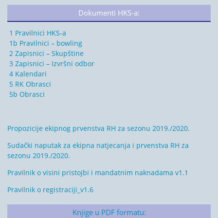
Dokumenti HKS-a:
1 Pravilnici HKS-a
1b Pravilnici – bowling
2 Zapisnici – Skupštine
3 Zapisnici – Izvršni odbor
4 Kalendari
5 RK Obrasci
5b Obrasci
Propozicije ekipnog prvenstva RH za sezonu 2019./2020.
Sudački naputak za ekipna natjecanja i prvenstva RH za
sezonu 2019./2020.
Pravilnik o visini pristojbi i mandatnim naknadama v1.1
Pravilnik o registraciji_v1.6
Knjige u PDF formatu: