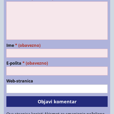
Ime
* (obavezno)
E-pošta
* (obavezno)
Web-stranica
Ova stranica koristi Akismet za smanjenje neželjene