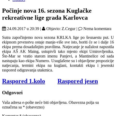
Počinje nova 16. sezona Kuglačke
rekreativne lige grada Karlovca
24.09.2017 u 20:39 |
Objavio: Z.Cegur |
Nema komentara
Sutra započinjemo nova sezona KRLKA lige po šesnaestu put. U
ekipnom prvenstvu ostaje manje-više sve isto, boriti će se i dalje 16
ekipa prema dosadašnjim pravilima. Natjecanje je nažalost napustila
ekipa AŠ AK Maing, ustupivši tako mjesto ekipi Umirovljenika.
Šte-Mar se vratio starom imenu Panjevi, a Mantinelice od sada
nastupaju kao ekipa Numero. Usuglašene su i objavljene propozicije
natjecanja, termini ekipa na kuglani, kontakti ekipa i jesenski
raspored odigravanja utakmica.
Raspored 1.kolo
Raspored jesen
Odgovori
Vaša adresa e-pošte neće biti objavljena.
Obavezna polja su
označena sa
* (obavezno)
Komentar
* (obavezno)