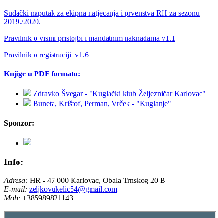
Sudački naputak za ekipna natjecanja i prvenstva RH za sezonu
2019./2020.
Pravilnik o visini pristojbi i mandatnim naknadama v1.1
Pravilnik o registraciji_v1.6
Knjige u PDF formatu:
Zdravko Švegar - "Kuglački klub Željezničar Karlovac"
Buneta, Krištof, Perman, Vrček - "Kuglanje"
Sponzor:
Info:
Adresa:
HR - 47 000 Karlovac, Obala Trnskog 20 B
E-mail:
zeljkovukelic54@gmail.com
Mob:
+385989821143