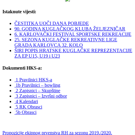
Istaknute vijesti:
ČESTITKA UOČI DANA POBJEDE
90. GODINA KUGLAČKOG KLUBA ŽELJEZNIČAR
6. KARLOVAČKI FESTIVAL SPORTSKE REKREACIJE
25. SEZONA KUGLAČKE REKREATIVNE LIGE
GRADA KARLOVCA 32. KOLO
ŠIRI POPIS HRATSKE KUGLAČKE REPREZENTACIJE
ZA EP U15, U19 i U23
Dokumenti HKS-a:
1 Pravilnici HKS-a
1b Pravilnici – bowling
2 Zapisnici – Skupštine
3 Zapisnici – Izvršni odbor
4 Kalendari
5 RK Obrasci
5b Obrasci
Propozicije ekipnog prvenstva RH za sezonu 2019./2020.