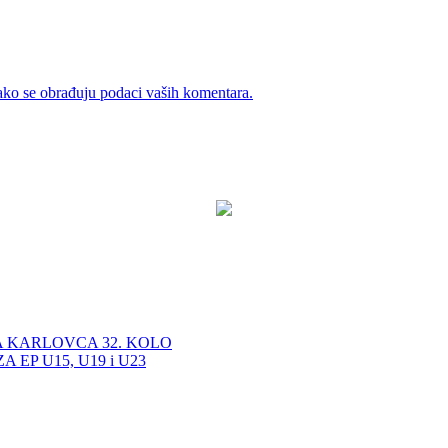
ako se obrađuju podaci vaših komentara.
A KARLOVCA 32. KOLO
EP U15, U19 i U23