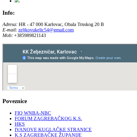
Info:
Adresa:
HR - 47 000 Karlovac, Obala Trnskog 20 B
E-mail:
zeljkovukelic54@gmail.com
Mob:
+385989821143
Poveznice
FIQ WNBA-NBC
FORUM ZAGREBAČKOG K.S.
HKS
IVANOVE KUGLAČKE STRANICE
K.S ZAGREBAČKE ŽUPANIJE