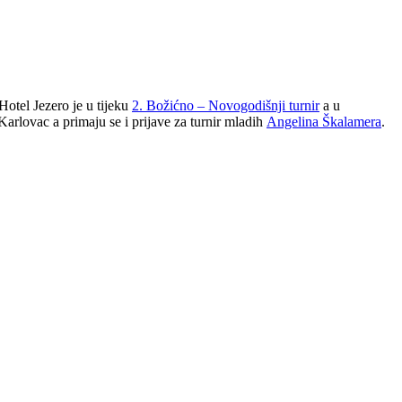
otel Jezero je u tijeku
2. Božićno – Novogodišnji turnir
a u
arlovac a primaju se i prijave za turnir mladih
Angelina Škalamera
.