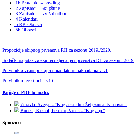
1b Pravilnici – bowling
2 Zapisnici – Skupštine
3 Zapisnici – Izvršni odbor
4 Kalendari
5 RK Obrasci
5b Obrasci
Propozicije ekipnog prvenstva RH za sezonu 2019./2020.
Sudački naputak za ekipna natjecanja i prvenstva RH za sezonu 2019
Pravilnik o visini pristojbi i mandatnim naknadama v1.1
Pravilnik o registraciji_v1.6
Knjige u PDF formatu:
Zdravko Švegar - "Kuglački klub Željezničar Karlovac"
Buneta, Krištof, Perman, Vrček - "Kuglanje"
Sponzor: