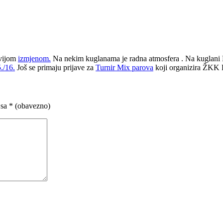
vijom
izmjenom.
Na nekim kuglanama je radna atmosfera . Na kuglani H
./16.
Još se primaju prijave za
Turnir Mix parova
koji organizira ŽKK K
 sa
* (obavezno)