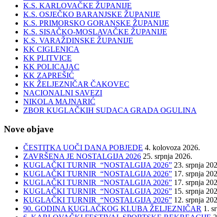
K.S. KARLOVAČKE ŽUPANIJE
K.S. OSJEČKO BARANJSKE ŽUPANIJE
K.S. PRIMORSKO GORANSKE ŽUPANIJE
K.S. SISAČKO-MOSLAVAČKE ŽUPANIJE
K.S. VARAŽDINSKE ŽUPANIJE
KK CIGLENICA
KK PLITVICE
KK POLICAJAC
KK ZAPREŠIĆ
KK ŽELJEZNIČAR ČAKOVEC
NACIONALNI SAVEZI
NIKOLA MAJNARIĆ
ZBOR KUGLAČKIH SUDACA GRADA OGULINA
Nove objave
ČESTITKA UOČI DANA POBJEDE
4. kolovoza 2026.
ZAVRŠENA JE NOSTALGIJA 2026
25. srpnja 2026.
KUGLAČKI TURNIR “NOSTALGIJA 2026”
23. srpnja 20
KUGLAČKI TURNIR “NOSTALGIJA 2026”
17. srpnja 20
KUGLAČKI TURNIR “NOSTALGIJA 2026”
17. srpnja 20
KUGLAČKI TURNIR “NOSTALGIJA 2026”
15. srpnja 20
KUGLAČKI TURNIR “NOSTALGIJA 2026”
12. srpnja 20
90. GODINA KUGLAČKOG KLUBA ŽELJEZNIČAR
1. s