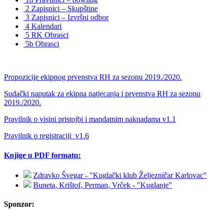
2 Zapisnici – Skupštine
3 Zapisnici – Izvršni odbor
4 Kalendari
5 RK Obrasci
5b Obrasci
Propozicije ekipnog prvenstva RH za sezonu 2019./2020.
Sudački naputak za ekipna natjecanja i prvenstva RH za sezonu
2019./2020.
Pravilnik o visini pristojbi i mandatnim naknadama v1.1
Pravilnik o registraciji_v1.6
Knjige u PDF formatu:
Zdravko Švegar - "Kuglački klub Željezničar Karlovac"
Buneta, Krištof, Perman, Vrček - "Kuglanje"
Sponzor: