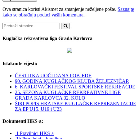
Ova stranica koristi Akismet za smanjenje neželjene pošte.
Saznajte
kako se obrađuju podaci vaših komentara.
Pretraži
Kuglačka rekreativna liga Grada Karlovca
Istaknute vijesti:
ČESTITKA UOČI DANA POBJEDE
90. GODINA KUGLAČKOG KLUBA ŽELJEZNIČAR
6. KARLOVAČKI FESTIVAL SPORTSKE REKREACIJE
25. SEZONA KUGLAČKE REKREATIVNE LIGE
GRADA KARLOVCA 32. KOLO
ŠIRI POPIS HRATSKE KUGLAČKE REPREZENTACIJE
ZA EP U15, U19 i U23
Dokumenti HKS-a:
1 Pravilnici HKS-a
1b Pravilnici – bowling