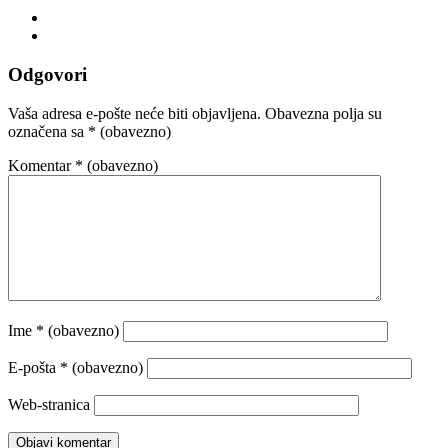
Odgovori
Vaša adresa e-pošte neće biti objavljena.
Obavezna polja su
označena sa
* (obavezno)
Komentar
* (obavezno)
Ime
* (obavezno)
E-pošta
* (obavezno)
Web-stranica