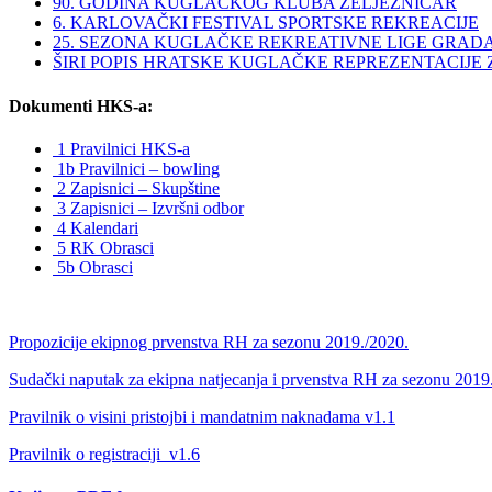
90. GODINA KUGLAČKOG KLUBA ŽELJEZNIČAR
6. KARLOVAČKI FESTIVAL SPORTSKE REKREACIJE
25. SEZONA KUGLAČKE REKREATIVNE LIGE GRAD
ŠIRI POPIS HRATSKE KUGLAČKE REPREZENTACIJE ZA 
Dokumenti HKS-a:
1 Pravilnici HKS-a
1b Pravilnici – bowling
2 Zapisnici – Skupštine
3 Zapisnici – Izvršni odbor
4 Kalendari
5 RK Obrasci
5b Obrasci
Propozicije ekipnog prvenstva RH za sezonu 2019./2020.
Sudački naputak za ekipna natjecanja i prvenstva RH za sezonu 2019
Pravilnik o visini pristojbi i mandatnim naknadama v1.1
Pravilnik o registraciji_v1.6