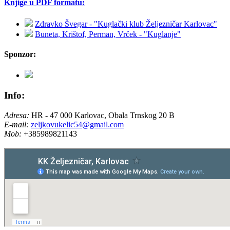
Knjige u PDF formatu:
Zdravko Švegar - "Kuglački klub Željezničar Karlovac"
Buneta, Krištof, Perman, Vrček - "Kuglanje"
Sponzor:
Info:
Adresa:
HR - 47 000 Karlovac, Obala Trnskog 20 B
E-mail:
zeljkovukelic54@gmail.com
Mob:
+385989821143