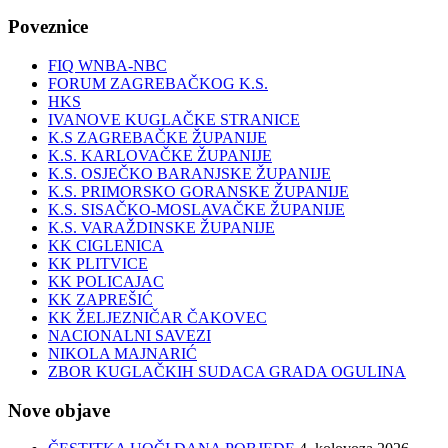
Poveznice
FIQ WNBA-NBC
FORUM ZAGREBAČKOG K.S.
HKS
IVANOVE KUGLAČKE STRANICE
K.S ZAGREBAČKE ŽUPANIJE
K.S. KARLOVAČKE ŽUPANIJE
K.S. OSJEČKO BARANJSKE ŽUPANIJE
K.S. PRIMORSKO GORANSKE ŽUPANIJE
K.S. SISAČKO-MOSLAVAČKE ŽUPANIJE
K.S. VARAŽDINSKE ŽUPANIJE
KK CIGLENICA
KK PLITVICE
KK POLICAJAC
KK ZAPREŠIĆ
KK ŽELJEZNIČAR ČAKOVEC
NACIONALNI SAVEZI
NIKOLA MAJNARIĆ
ZBOR KUGLAČKIH SUDACA GRADA OGULINA
Nove objave