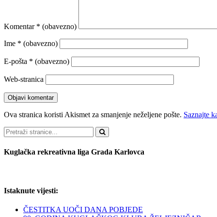
Komentar
* (obavezno)
Ime
* (obavezno)
E-pošta
* (obavezno)
Web-stranica
Ova stranica koristi Akismet za smanjenje neželjene pošte.
Saznajte k
Pretraži
Kuglačka rekreativna liga Grada Karlovca
Istaknute vijesti:
ČESTITKA UOČI DANA POBJEDE