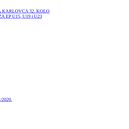
A KARLOVCA 32. KOLO
EP U15, U19 i U23
./2020.