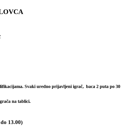
RLOVCA
c
lifikacijama.
Svaki uredno prijavljeni igrač, baca 2 puta po 30
rača na tablici.
 do 13.00)