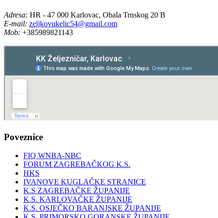
Adresa:
HR - 47 000 Karlovac, Obala Trnskog 20 B
E-mail:
zeljkovukelic54@gmail.com
Mob:
+385989821143
Poveznice
FIQ WNBA-NBC
FORUM ZAGREBAČKOG K.S.
HKS
IVANOVE KUGLAČKE STRANICE
K.S ZAGREBAČKE ŽUPANIJE
K.S. KARLOVAČKE ŽUPANIJE
K.S. OSJEČKO BARANJSKE ŽUPANIJE
K.S. PRIMORSKO GORANSKE ŽUPANIJE