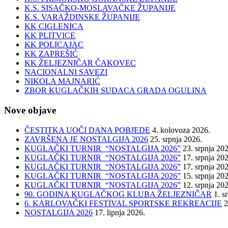
K.S. SISAČKO-MOSLAVAČKE ŽUPANIJE
K.S. VARAŽDINSKE ŽUPANIJE
KK CIGLENICA
KK PLITVICE
KK POLICAJAC
KK ZAPREŠIĆ
KK ŽELJEZNIČAR ČAKOVEC
NACIONALNI SAVEZI
NIKOLA MAJNARIĆ
ZBOR KUGLAČKIH SUDACA GRADA OGULINA
Nove objave
ČESTITKA UOČI DANA POBJEDE
4. kolovoza 2026.
ZAVRŠENA JE NOSTALGIJA 2026
25. srpnja 2026.
KUGLAČKI TURNIR “NOSTALGIJA 2026”
23. srpnja 20
KUGLAČKI TURNIR “NOSTALGIJA 2026”
17. srpnja 20
KUGLAČKI TURNIR “NOSTALGIJA 2026”
17. srpnja 20
KUGLAČKI TURNIR “NOSTALGIJA 2026”
15. srpnja 20
KUGLAČKI TURNIR “NOSTALGIJA 2026”
12. srpnja 20
90. GODINA KUGLAČKOG KLUBA ŽELJEZNIČAR
1. s
6. KARLOVAČKI FESTIVAL SPORTSKE REKREACIJE
2
NOSTALGIJA 2026
17. lipnja 2026.