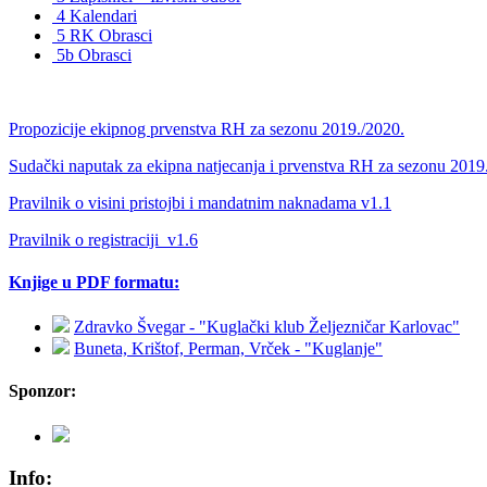
4 Kalendari
5 RK Obrasci
5b Obrasci
Propozicije ekipnog prvenstva RH za sezonu 2019./2020.
Sudački naputak za ekipna natjecanja i prvenstva RH za sezonu 2019
Pravilnik o visini pristojbi i mandatnim naknadama v1.1
Pravilnik o registraciji_v1.6
Knjige u PDF formatu:
Zdravko Švegar - "Kuglački klub Željezničar Karlovac"
Buneta, Krištof, Perman, Vrček - "Kuglanje"
Sponzor:
Info: