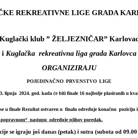
KE REKREATIVNE LIGE GRADA KA
Kuglački klub ” ŽELJEZNIČAR” Karlova
i
Kuglačka rekreativna liga grada Karlovca
ORGANIZIRAJU
POJEDINAČNO PRVENSTVO LIGE
lipnja 2024. god. kada će biti finale 16 najbolje plasiranih u kva
se u finale
Rezultat ostvaren u finalu određuje konačnu poziciju ig
li „popravnom“ nastupu određuje njihov poredak.
cije se igraju još danas (petak) i sutra (subota od 09.00