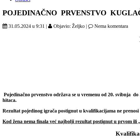
POJEDINAČNO PRVENSTVO KUGLAČ
31.05.2024 u 9:31 |
Objavio: Željko |
Nema komentara
Pojedinačno prvenstvo održava se u vremenu od 20. svibnja do 3. 
hitaca.
Rezultat pojedinog igrača postignut u kvalifikacijama
ne prenosi 
Kod žena nema finala već najbolji rezultat postignut u prvom i
Kvalifika