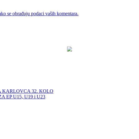
ako se obrađuju podaci vaših komentara.
A KARLOVCA 32. KOLO
EP U15, U19 i U23