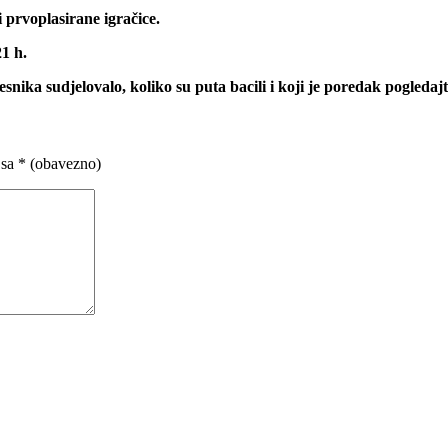
i prvoplasirane igračice.
1 h.
esnika sudjelovalo, koliko su puta bacili i koji je poredak pogledaj
 sa
* (obavezno)