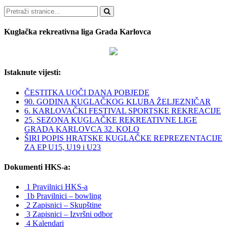
Pretraži
Kuglačka rekreativna liga Grada Karlovca
Istaknute vijesti:
ČESTITKA UOČI DANA POBJEDE
90. GODINA KUGLAČKOG KLUBA ŽELJEZNIČAR
6. KARLOVAČKI FESTIVAL SPORTSKE REKREACIJE
25. SEZONA KUGLAČKE REKREATIVNE LIGE
GRADA KARLOVCA 32. KOLO
ŠIRI POPIS HRATSKE KUGLAČKE REPREZENTACIJE
ZA EP U15, U19 i U23
Dokumenti HKS-a:
1 Pravilnici HKS-a
1b Pravilnici – bowling
2 Zapisnici – Skupštine
3 Zapisnici – Izvršni odbor
4 Kalendari