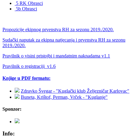
5 RK Obrasci
5b Obrasci
Propozicije ekipnog prvenstva RH za sezonu 2019./2020.
Sudački naputak za ekipna natjecanja i prvenstva RH za sezonu
2019./2020.
Pravilnik o visini pristojbi i mandatnim naknadama v1.1
Pravilnik o registraciji_v1.6
Knjige u PDF formatu:
Zdravko Švegar - "Kuglački klub Željezničar Karlovac"
Buneta, Krištof, Perman, Vrček - "Kuglanje"
Sponzor:
Info: