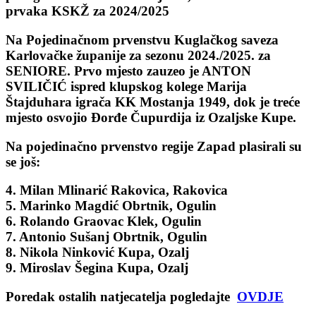
prvaka KSKŽ za 2024/2025
Na Pojedinačnom prvenstvu Kuglačkog saveza
Karlovačke županije za sezonu 2024./2025. za
SENIORE.
Prvo mjesto zauzeo je
ANTON
SVILIČIĆ
ispred klupskog kolege
Marija
Štajduhara
igrača KK Mostanja 1949, dok je treće
mjesto osvojio
Đorđe Čupurdija
iz Ozaljske Kupe.
Na pojedinačno prvenstvo regije Zapad plasirali su
se još:
4. Milan Mlinarić Rakovica, Rakovica
5. Marinko Magdić Obrtnik, Ogulin
6. Rolando Graovac Klek, Ogulin
7. Antonio Sušanj Obrtnik, Ogulin
8. Nikola Ninković Kupa, Ozalj
9. Miroslav Šegina Kupa, Ozalj
Poredak ostalih natjecatelja pogledajte
OVDJE