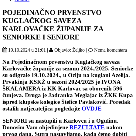
POJEDINAČNO PRVENSTVO
KUGLAČKOG SAVEZA
KARLOVAČKE ŽUPANIJE ZA
SENIORKE I SENIORE
19.10.2024 u 21:01 |
Objavio: Željko |
Nema komentara
Na Pojedinačnom prvenstvu Kuglačkog saveza
Karlovačke županije za sezonu 2024./2025.
Seniorke
su odigrale 19.10.2024., u Ozlju na kuglani Azelija.
Prvakinja KSKŽ u sezoni 2024/2025 je
IVONA
ŠKALAMERA
iz KK Karlovac sa oborenih 596
čunjeva. Druga je
Jadranka Meglajac
iz ŽKK Kupa
ispred klupske kolegice
Štefice Pavlaković.
Poredak
ostalih natjecateljica pogledajte
OVDJE
SENIORI
su nastupili u Karlovcu i u Ogulinu.
Donosim Vam objedinjene
REZULTATE
nakon
prvog dana. Sutra nastavljamo, kada ćemo dobiti