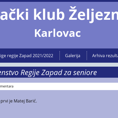
ački klub Željez
Karlovac
Lige regije Zapad 2021/2022
Galerija
Arhiva rezult
nstvo Regije Zapad za seniore
mentara
rvi je Matej Barić.