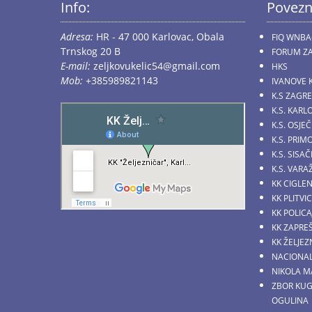
Info:
Povezn
Adresa:
HR - 47 000 Karlovac, Obala
FIQ WNBA
Trnskog 20 B
FORUM ZA
E-mail:
zeljkovukelic54@gmail.com
HKS
Mob:
+385989821143
IVANOVE 
K.S ZAGR
K.S. KARL
K.S. OSJE
K.S. PRI
K.S. SIS
K.S. VARA
KK CIGLE
KK PLITVI
KK POLICA
KK ZAPRE
KK ŽELJE
NACIONAL
NIKOLA M
ZBOR KU
OGULINA