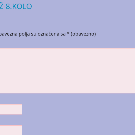
-Ž-8.KOLO
bavezna polja su označena sa
* (obavezno)