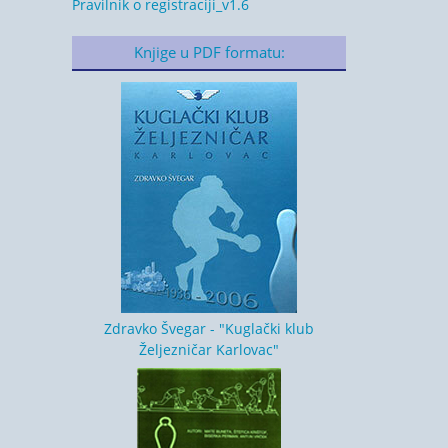
Pravilnik o registraciji_v1.6
Knjige u PDF formatu:
Zdravko Švegar - "Kuglački klub
Željezničar Karlovac"