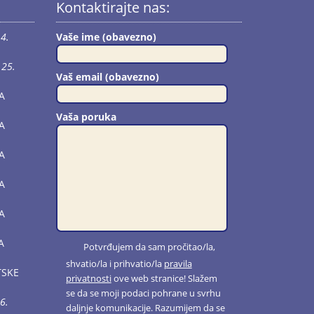
Kontaktirajte nas:
4.
Vaše ime (obavezno)
25.
Vaš email (obavezno)
A
Vaša poruka
A
A
A
A
A
Potvrđujem da sam pročitao/la,
shvatio/la i prihvatio/la
pravila
TSKE
privatnosti
ove web stranice! Slažem
se da se moji podaci pohrane u svrhu
6.
daljnje komunikacije. Razumijem da se