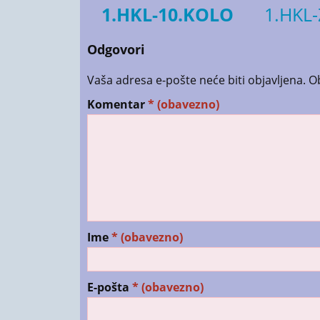
1.HKL-10.KOLO
1.HKL
Odgovori
Vaša adresa e-pošte neće biti objavljena.
O
Komentar
* (obavezno)
Ime
* (obavezno)
E-pošta
* (obavezno)