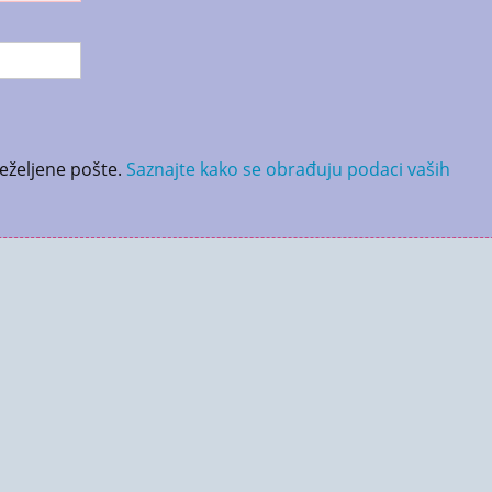
neželjene pošte.
Saznajte kako se obrađuju podaci vaših