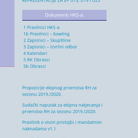
REPREZENTACIJE ZA EP U15, U19 i U23
Dokumenti HKS-a:
1 Pravilnici HKS-a
1b Pravilnici – bowling
2 Zapisnici – Skupštine
3 Zapisnici – Izvršni odbor
4 Kalendari
5 RK Obrasci
5b Obrasci
Propozicije ekipnog prvenstva RH za
sezonu 2019./2020.
Sudački naputak za ekipna natjecanja i
prvenstva RH za sezonu 2019./2020.
Pravilnik o visini pristojbi i mandatnim
naknadama v1.1