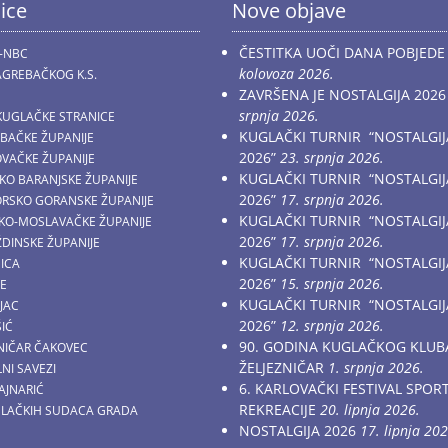
ice
Nove objave
ČESTITKA UOČI DANA POBJEDE
-NBC
kolovoza 2026.
GREBAČKOG K.S.
ZAVRŠENA JE NOSTALGIJA 2026
srpnja 2026.
KUGLAČKE STRANICE
KUGLAČKI TURNIR “NOSTALGIJ
EBAČKE ŽUPANIJE
2026”
23. srpnja 2026.
OVAČKE ŽUPANIJE
KUGLAČKI TURNIR “NOSTALGIJ
ČKO BARANJSKE ŽUPANIJE
2026”
17. srpnja 2026.
MORSKO GORANSKE ŽUPANIJE
KUGLAČKI TURNIR “NOSTALGIJ
AČKO-MOSLAVAČKE ŽUPANIJE
2026”
17. srpnja 2026.
ŽDINSKE ŽUPANIJE
KUGLAČKI TURNIR “NOSTALGIJ
NICA
2026”
15. srpnja 2026.
CE
KUGLAČKI TURNIR “NOSTALGIJ
JAC
2026”
12. srpnja 2026.
ŠIĆ
90. GODINA KUGLAČKOG KLUB
ZNIČAR ČAKOVEC
ŽELJEZNIČAR
1. srpnja 2026.
NI SAVEZI
6. KARLOVAČKI FESTIVAL SPOR
AJNARIĆ
REKREACIJE
20. lipnja 2026.
GLAČKIH SUDACA GRADA
NOSTALGIJA 2026
17. lipnja 202