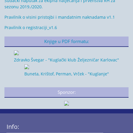
Sudački naputak za ekipna natjecanja i prvenstva RH za
sezonu 2019./2020.
Pravilnik o visini pristojbi i mandatnim naknadama v1.1
Pravilnik o registraciji_v1.6
Knjige u PDF formatu:
Zdravko Švegar - "Kuglački klub Željezničar Karlovac"
Buneta, Krištof, Perman, Vrček - "Kuglanje"
Sponzor:
Info: