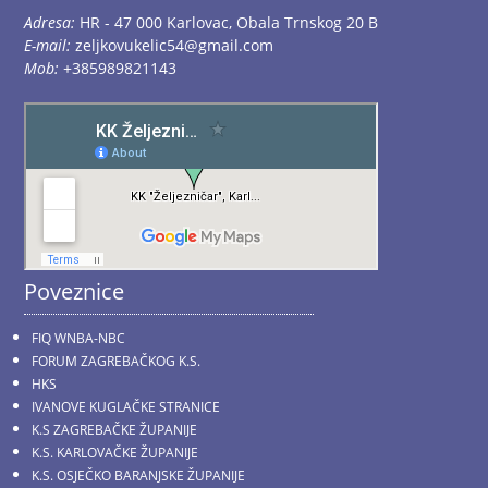
Adresa:
HR - 47 000 Karlovac, Obala Trnskog 20 B
E-mail:
zeljkovukelic54@gmail.com
Mob:
+385989821143
Poveznice
FIQ WNBA-NBC
FORUM ZAGREBAČKOG K.S.
HKS
IVANOVE KUGLAČKE STRANICE
K.S ZAGREBAČKE ŽUPANIJE
K.S. KARLOVAČKE ŽUPANIJE
K.S. OSJEČKO BARANJSKE ŽUPANIJE