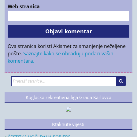
Web-stranica
Ova stranica koristi Akismet za smanjenje neželjene
pošte.
Saznajte kako se obrađuju podaci vaših
komentara.
Kuglačka rekreativna liga Grada Karlovca
Istaknute vijesti:
ČESTITKA UOČI DANA POBJEDE