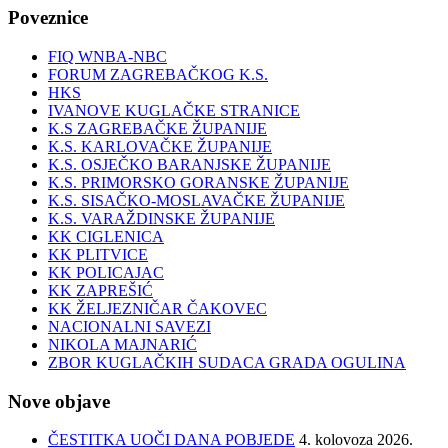
Poveznice
FIQ WNBA-NBC
FORUM ZAGREBAČKOG K.S.
HKS
IVANOVE KUGLAČKE STRANICE
K.S ZAGREBAČKE ŽUPANIJE
K.S. KARLOVAČKE ŽUPANIJE
K.S. OSJEČKO BARANJSKE ŽUPANIJE
K.S. PRIMORSKO GORANSKE ŽUPANIJE
K.S. SISAČKO-MOSLAVAČKE ŽUPANIJE
K.S. VARAŽDINSKE ŽUPANIJE
KK CIGLENICA
KK PLITVICE
KK POLICAJAC
KK ZAPREŠIĆ
KK ŽELJEZNIČAR ČAKOVEC
NACIONALNI SAVEZI
NIKOLA MAJNARIĆ
ZBOR KUGLAČKIH SUDACA GRADA OGULINA
Nove objave
ČESTITKA UOČI DANA POBJEDE
4. kolovoza 2026.