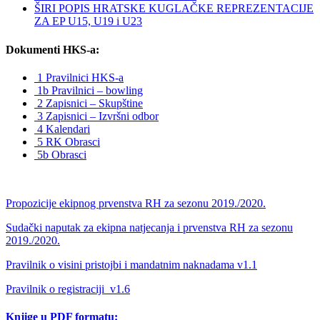
ŠIRI POPIS HRATSKE KUGLAČKE REPREZENTACIJE
ZA EP U15, U19 i U23
Dokumenti HKS-a:
1 Pravilnici HKS-a
1b Pravilnici – bowling
2 Zapisnici – Skupštine
3 Zapisnici – Izvršni odbor
4 Kalendari
5 RK Obrasci
5b Obrasci
Propozicije ekipnog prvenstva RH za sezonu 2019./2020.
Sudački naputak za ekipna natjecanja i prvenstva RH za sezonu
2019./2020.
Pravilnik o visini pristojbi i mandatnim naknadama v1.1
Pravilnik o registraciji_v1.6
Knjige u PDF formatu: