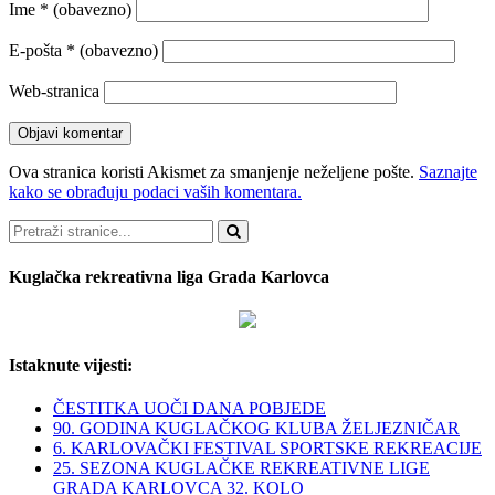
Ime
* (obavezno)
E-pošta
* (obavezno)
Web-stranica
Ova stranica koristi Akismet za smanjenje neželjene pošte.
Saznajte
kako se obrađuju podaci vaših komentara.
Pretraži
Kuglačka rekreativna liga Grada Karlovca
Istaknute vijesti:
ČESTITKA UOČI DANA POBJEDE
90. GODINA KUGLAČKOG KLUBA ŽELJEZNIČAR
6. KARLOVAČKI FESTIVAL SPORTSKE REKREACIJE
25. SEZONA KUGLAČKE REKREATIVNE LIGE
GRADA KARLOVCA 32. KOLO