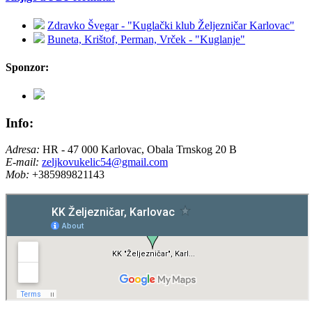
Zdravko Švegar - "Kuglački klub Željezničar Karlovac"
Buneta, Krištof, Perman, Vrček - "Kuglanje"
Sponzor:
Info:
Adresa:
HR - 47 000 Karlovac, Obala Trnskog 20 B
E-mail:
zeljkovukelic54@gmail.com
Mob:
+385989821143