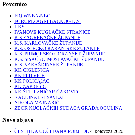
Poveznice
FIQ WNBA-NBC
FORUM ZAGREBAČKOG K.S.
HKS
IVANOVE KUGLAČKE STRANICE
K.S ZAGREBAČKE ŽUPANIJE
K.S. KARLOVAČKE ŽUPANIJE
K.S. OSJEČKO BARANJSKE ŽUPANIJE
K.S. PRIMORSKO GORANSKE ŽUPANIJE
K.S. SISAČKO-MOSLAVAČKE ŽUPANIJE
K.S. VARAŽDINSKE ŽUPANIJE
KK CIGLENICA
KK PLITVICE
KK POLICAJAC
KK ZAPREŠIĆ
KK ŽELJEZNIČAR ČAKOVEC
NACIONALNI SAVEZI
NIKOLA MAJNARIĆ
ZBOR KUGLAČKIH SUDACA GRADA OGULINA
Nove objave
ČESTITKA UOČI DANA POBJEDE
4. kolovoza 2026.