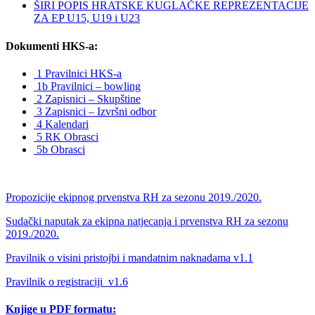
ŠIRI POPIS HRATSKE KUGLAČKE REPREZENTACIJE
ZA EP U15, U19 i U23
Dokumenti HKS-a:
1 Pravilnici HKS-a
1b Pravilnici – bowling
2 Zapisnici – Skupštine
3 Zapisnici – Izvršni odbor
4 Kalendari
5 RK Obrasci
5b Obrasci
Propozicije ekipnog prvenstva RH za sezonu 2019./2020.
Sudački naputak za ekipna natjecanja i prvenstva RH za sezonu
2019./2020.
Pravilnik o visini pristojbi i mandatnim naknadama v1.1
Pravilnik o registraciji_v1.6
Knjige u PDF formatu: