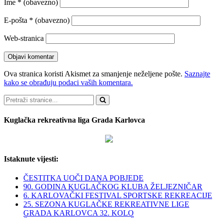
Ime
* (obavezno)
E-pošta
* (obavezno)
Web-stranica
Ova stranica koristi Akismet za smanjenje neželjene pošte.
Saznajte
kako se obrađuju podaci vaših komentara.
Pretraži
Kuglačka rekreativna liga Grada Karlovca
Istaknute vijesti:
ČESTITKA UOČI DANA POBJEDE
90. GODINA KUGLAČKOG KLUBA ŽELJEZNIČAR
6. KARLOVAČKI FESTIVAL SPORTSKE REKREACIJE
25. SEZONA KUGLAČKE REKREATIVNE LIGE
GRADA KARLOVCA 32. KOLO