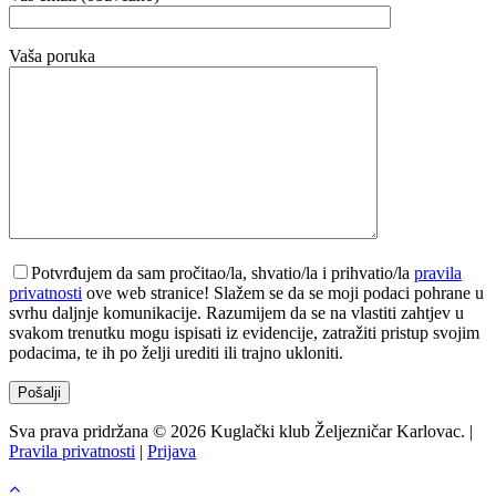
Vaša poruka
Potvrđujem da sam pročitao/la, shvatio/la i prihvatio/la
pravila
privatnosti
ove web stranice! Slažem se da se moji podaci pohrane u
svrhu daljnje komunikacije. Razumijem da se na vlastiti zahtjev u
svakom trenutku mogu ispisati iz evidencije, zatražiti pristup svojim
podacima, te ih po želji urediti ili trajno ukloniti.
Sva prava pridržana © 2026 Kuglački klub Željezničar Karlovac. |
Pravila privatnosti
|
Prijava