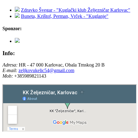
Zdravko Švegar - "Kuglački klub Željezničar Karlovac"
Buneta, Krištof, Perman, Vrček - "Kuglanje"
Sponzor:
Info:
Adresa:
HR - 47 000 Karlovac, Obala Trnskog 20 B
E-mail:
zeljkovukelic54@gmail.com
Mob:
+385989821143