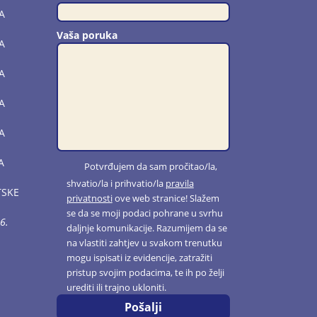
A
Vaša poruka
A
A
A
A
A
Potvrđujem da sam pročitao/la,
shvatio/la i prihvatio/la
pravila
TSKE
privatnosti
ove web stranice! Slažem
se da se moji podaci pohrane u svrhu
6.
daljnje komunikacije. Razumijem da se
na vlastiti zahtjev u svakom trenutku
mogu ispisati iz evidencije, zatražiti
pristup svojim podacima, te ih po želji
urediti ili trajno ukloniti.