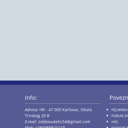
Info:
Povezn
Adresa:
HR - 47 000 Karlovac, Obala
FIQ WNBA
Trnskog 20 B
FORUM ZA
E-mail:
zeljkovukelic54@gmail.com
HKS
Mob:
+385989821143
IVANOVE 