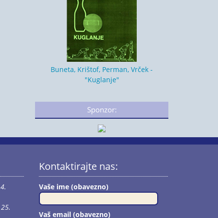
Buneta, Krištof, Perman, Vrček -
"Kuglanje"
Sponzor:
Kontaktirajte nas:
4.
Vaše ime (obavezno)
25.
Vaš email (obavezno)