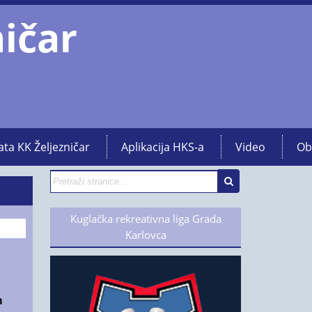
ničar
ata KK Željezničar
Aplikacija HKS-a
Video
Ob
Kuglačka rekreativna liga Grada
Karlovca
m