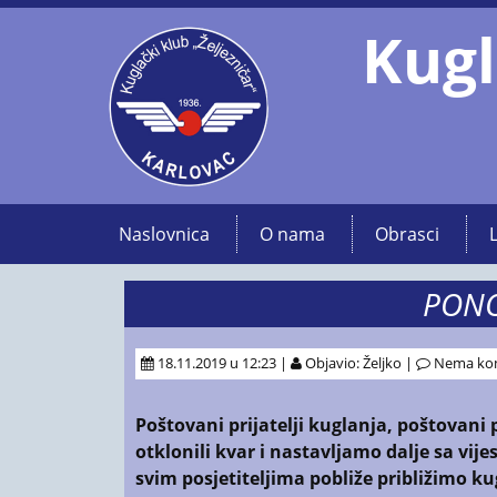
Kugl
Naslovnica
O nama
Obrasci
PONO
18.11.2019 u 12:23 |
Objavio: Željko |
Nema ko
Poštovani prijatelji kuglanja, poštovani 
otklonili kvar i nastavljamo dalje sa vi
svim posjetiteljima pobliže približimo ku