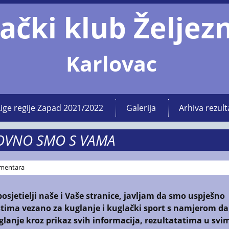
ački klub Željez
Karlovac
Lige regije Zapad 2021/2022
Galerija
Arhiva rezult
VNO SMO S VAMA
mentara
posjetielji naše i Vaše stranice, javljam da smo uspješno
jestima vezano za kuglanje i kuglački sport s namjerom da
glanje kroz prikaz svih informacija, rezultatatima u svi