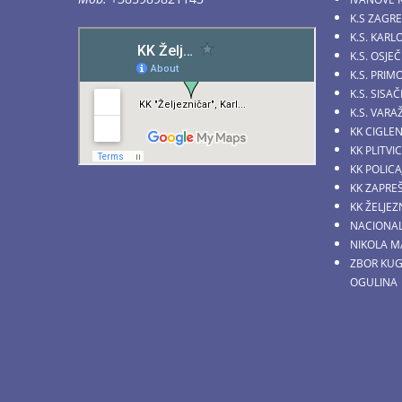
K.S ZAGR
K.S. KARL
K.S. OSJE
K.S. PRI
K.S. SIS
K.S. VARA
KK CIGLE
KK PLITVI
KK POLICA
KK ZAPRE
KK ŽELJE
NACIONAL
NIKOLA M
ZBOR KU
OGULINA