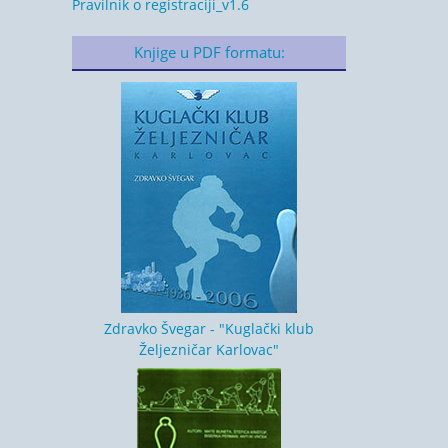
Pravilnik o registraciji_v1.6
Knjige u PDF formatu:
Zdravko Švegar - "Kuglački klub
Željezničar Karlovac"