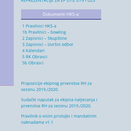
REPREZENTACIJE ZA EP U15, U19 i U23
Dokumenti HKS-a:
1 Pravilnici HKS-a
1b Pravilnici – bowling
2 Zapisnici – Skupštine
3 Zapisnici – Izvršni odbor
4 Kalendari
5 RK Obrasci
5b Obrasci
Propozicije ekipnog prvenstva RH za
sezonu 2019./2020.
Sudački naputak za ekipna natjecanja i
prvenstva RH za sezonu 2019./2020.
Pravilnik o visini pristojbi i mandatnim
naknadama v1.1