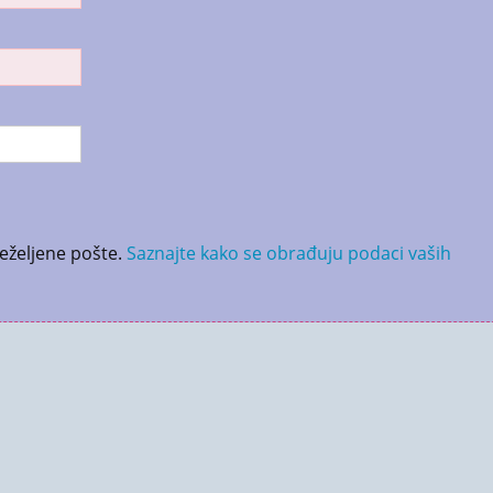
neželjene pošte.
Saznajte kako se obrađuju podaci vaših