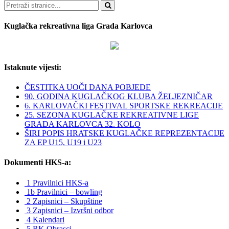
Pretraži
Kuglačka rekreativna liga Grada Karlovca
Istaknute vijesti:
ČESTITKA UOČI DANA POBJEDE
90. GODINA KUGLAČKOG KLUBA ŽELJEZNIČAR
6. KARLOVAČKI FESTIVAL SPORTSKE REKREACIJE
25. SEZONA KUGLAČKE REKREATIVNE LIGE
GRADA KARLOVCA 32. KOLO
ŠIRI POPIS HRATSKE KUGLAČKE REPREZENTACIJE
ZA EP U15, U19 i U23
Dokumenti HKS-a:
1 Pravilnici HKS-a
1b Pravilnici – bowling
2 Zapisnici – Skupštine
3 Zapisnici – Izvršni odbor
4 Kalendari
5 RK Obrasci