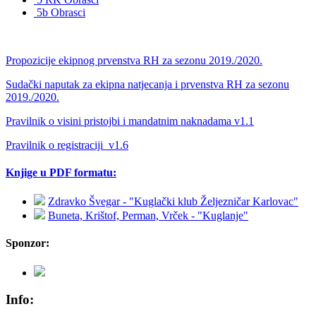
5b Obrasci
Propozicije ekipnog prvenstva RH za sezonu 2019./2020.
Sudački naputak za ekipna natjecanja i prvenstva RH za sezonu
2019./2020.
Pravilnik o visini pristojbi i mandatnim naknadama v1.1
Pravilnik o registraciji_v1.6
Knjige u PDF formatu:
Zdravko Švegar - "Kuglački klub Željezničar Karlovac"
Buneta, Krištof, Perman, Vrček - "Kuglanje"
Sponzor:
Info: