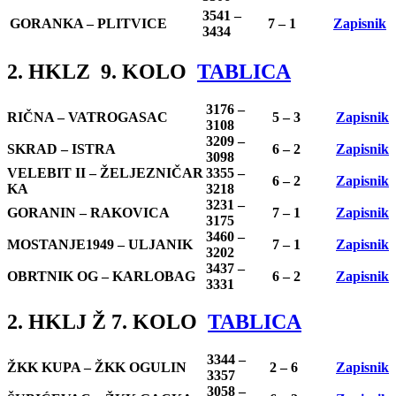
3541 –
GORANKA – PLITVICE
7 – 1
Zapisnik
3434
2. HKLZ 9. KOLO
TABLICA
3176 –
RIČNA – VATROGASAC
5 – 3
Zapisnik
3108
3209 –
SKRAD – ISTRA
6 – 2
Zapisnik
3098
VELEBIT II – ŽELJEZNIČAR
3355 –
6 – 2
Zapisnik
KA
3218
3231 –
GORANIN – RAKOVICA
7 – 1
Zapisnik
3175
3460 –
MOSTANJE1949 – ULJANIK
7 – 1
Zapisnik
3202
3437 –
OBRTNIK OG – KARLOBAG
6 – 2
Zapisnik
3331
2. HKLJ Ž 7. KOLO
TABLICA
3344 –
ŽKK KUPA – ŽKK OGULIN
2 – 6
Zapisnik
3357
3058 –