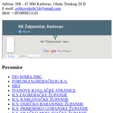
Adresa:
HR - 47 000 Karlovac, Obala Trnskog 20 B
E-mail:
zeljkovukelic54@gmail.com
Mob:
+385989821143
Poveznice
FIQ WNBA-NBC
FORUM ZAGREBAČKOG K.S.
HKS
IVANOVE KUGLAČKE STRANICE
K.S ZAGREBAČKE ŽUPANIJE
K.S. KARLOVAČKE ŽUPANIJE
K.S. OSJEČKO BARANJSKE ŽUPANIJE
K.S. PRIMORSKO GORANSKE ŽUPANIJE