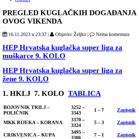
PREGLED KUGLAČKIH DOGAĐANJA
OVOG VIKENDA
16.11.2023 u 23:37 |
Objavio: Željko |
Nema komentara
HEP Hrvatska kuglačka super liga za
muškarce 9. KOLO
HEP Hrvatska kuglačka super liga za
žene 9. KOLO
1. HKLJ 7. KOLO
TABLICA
BOJOVNIK TRILJ –
3252 –
1 – 7
Zapisnik
POLIČNIK
3343
3370 –
MKK RIJEKA – KORANA
5 – 3
Zapisnik
3324
3495 –
CRIKVENICA – KUPA
7 – 1
Zapisnik
3306