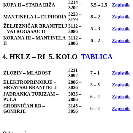
3214 –
KUPA II – STARA HIŽA
5,5 – 2,5
Zapisnik
3202
3223 –
MANTINELA I – EUPHORIA
6 – 2
Zapisnik
3179
ŽELJEZNIČAR BRANITELJ
3112 –
5 – 3
Zapisnik
– VATROGASAC II
3086
KORANA III – MANTINELA
3112 –
6 – 2
Zapisnik
II
2886
4. HKLZ – RI 5. KOLO
TABLICA
3231 –
ZLOBIN – MLADOST
7 – 1
Zapisnik
3092
ELEKTROPRIMORJE –
2886 –
3 – 5
Zapisnik
HRVATSKI BRANITELJ
3026
JADRANKA TURIZAM –
3035 –
6 – 2
Zapisnik
PULA
2886
GROBNIČAN RB –
3145 –
6 – 2
Zapisnik
GOMIRJE
3056