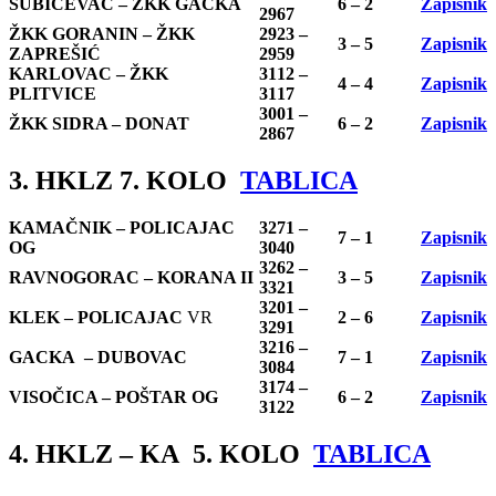
ŠUBIĆEVAC – ŽKK GACKA
6 – 2
Zapisnik
2967
ŽKK GORANIN – ŽKK
2923 –
3 – 5
Zapisnik
ZAPREŠIĆ
2959
KARLOVAC – ŽKK
3112 –
4 – 4
Zapisnik
PLITVICE
3117
3001 –
ŽKK SIDRA – DONAT
6 – 2
Zapisnik
2867
3. HKLZ 7. KOLO
TABLICA
KAMAČNIK – POLICAJAC
3271 –
7 – 1
Zapisnik
OG
3040
3262 –
RAVNOGORAC – KORANA II
3 – 5
Zapisnik
3321
3201 –
KLEK – POLICAJAC
VR
2 – 6
Zapisnik
3291
3216 –
GACKA – DUBOVAC
7 – 1
Zapisnik
3084
3174 –
VISOČICA – POŠTAR OG
6 – 2
Zapisnik
3122
4. HKLZ – KA 5. KOLO
TABLICA