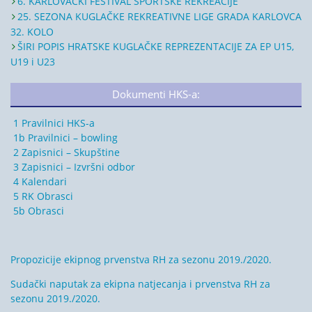
6. KARLOVAČKI FESTIVAL SPORTSKE REKREACIJE
25. SEZONA KUGLAČKE REKREATIVNE LIGE GRADA KARLOVCA
32. KOLO
ŠIRI POPIS HRATSKE KUGLAČKE REPREZENTACIJE ZA EP U15,
U19 i U23
Dokumenti HKS-a:
1 Pravilnici HKS-a
1b Pravilnici – bowling
2 Zapisnici – Skupštine
3 Zapisnici – Izvršni odbor
4 Kalendari
5 RK Obrasci
5b Obrasci
Propozicije ekipnog prvenstva RH za sezonu 2019./2020.
Sudački naputak za ekipna natjecanja i prvenstva RH za
sezonu 2019./2020.