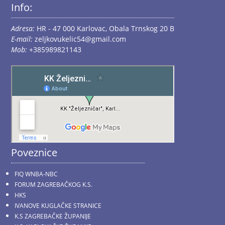
Info:
Adresa:
HR - 47 000 Karlovac, Obala Trnskog 20 B
E-mail:
zeljkovukelic54@gmail.com
Mob:
+385989821143
Poveznice
FIQ WNBA-NBC
FORUM ZAGREBAČKOG K.S.
HKS
IVANOVE KUGLAČKE STRANICE
K.S ZAGREBAČKE ŽUPANIJE