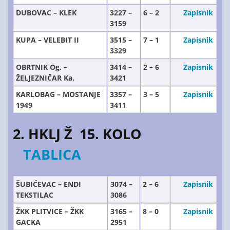
DUBOVAC – KLEK
3227 –
6 – 2
Zapisnik
3159
KUPA – VELEBIT II
3515 –
7 – 1
Zapisnik
3329
OBRTNIK Og. –
3414 –
2 – 6
Zapisnik
ŽELJEZNIČAR Ka.
3421
KARLOBAG – MOSTANJE
3357 –
3 – 5
Zapisnik
1949
3411
2. HKLJ Ž 15. KOLO
TABLICA
ŠUBIĆEVAC – ENDI
3074 –
2 – 6
Zapisnik
TEKSTILAC
3086
ŽKK PLITVICE – ŽKK
3165 –
8 – 0
Zapisnik
GACKA
2951