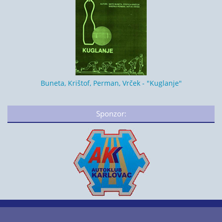
Buneta, Krištof, Perman, Vrček - "Kuglanje"
Sponzor: