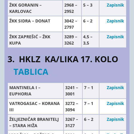
ŽKK GORANIN –
2968 –
5 – 3
Zapisnik
KARLOVAC
2952
ŽKK SIDRA – DONAT
3042 –
6 – 2
Zapisnik
2797
ŽKK ZAPREŠIĆ – ŽKK
3289 –
4,5 –
Zapisnik
KUPA
3262
3,5
3. HKLZ KA/LIKA 17. KOLO
TABLICA
MANTINELA I –
3241 –
7 – 1
Zapisnik
EUPHORIA
3001
VATROGASAC – KORANA
3272 –
7 – 1
Zapisnik
III
3094
ŽELJEZNIČAR BRANITELJ
3267 –
6 – 2
Zapisnik
– STARA HIŽA
3127