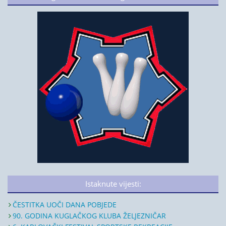
Istaknute vijesti:
ČESTITKA UOČI DANA POBJEDE
90. GODINA KUGLAČKOG KLUBA ŽELJEZNIČAR