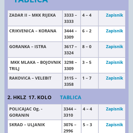
ZADAR II – MKK RIJEKA
3333 –
4 – 4
Zapisnik
3333
CRIKVENICA – KORANA
3444 –
6 – 2
Zapisnik
3309
GORANKA – ISTRA
3617 –
8 – 0
Zapisnik
3324
MKK MLAKA – BOJOVNIK
3298 –
3 – 5
Zapisnik
TRILJ
3309
RAKOVICA – VELEBIT
3115 –
1 – 7
Zapisnik
3358
2. HKLZ 17. KOLO
TABLICA
POLICAJAC Og. -
3344 –
4 – 4
Zapisnik
GORANIN
3310
SKRAD – ULJANIK
3076 –
5 – 3
Zapisnik
2996