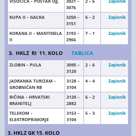
VISOČICA – POŠTAR Og.
3021 –
2 – 6
Zapisnik
3076
KUPA II – GACKA
3250 –
6 – 2
Zapisnik
3151
KORANA II – MANTINELA
3193 –
7 – 1
Zapisnik
II
2966
3. HKLZ RI 11. KOLO
TABLICA
ZLOBIN – PULA
3095 –
2 – 6
Zapisnik
3120
JADRANKA TURIZAM –
3128 –
4 – 4
Zapisnik
GROBNIČAN RB
3104
RIČINA – HRVATSKI
3120 –
6 – 2
Zapisnik
BRANITELJ
2882
TELEKOM –
3153 –
5 – 3
Zapisnik
ELEKTROPRIMORJE
3104
3. HKLZ GK 15. KOLO