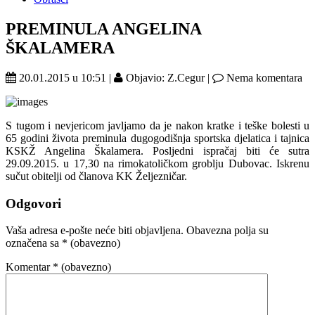
PREMINULA ANGELINA
ŠKALAMERA
20.01.2015 u 10:51 |
Objavio: Z.Cegur |
Nema komentara
S tugom i nevjericom javljamo da je nakon kratke i teške bolesti u
65 godini života preminula dugogodišnja sportska djelatica i tajnica
KSKŽ Angelina Škalamera. Posljedni ispračaj biti će sutra
29.09.2015. u 17,30 na rimokatoličkom groblju Dubovac. Iskrenu
sučut obitelji od članova KK Željezničar.
Odgovori
Vaša adresa e-pošte neće biti objavljena.
Obavezna polja su
označena sa
* (obavezno)
Komentar
* (obavezno)