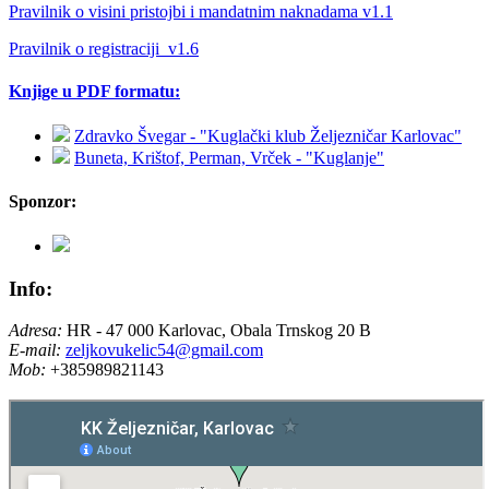
Pravilnik o visini pristojbi i mandatnim naknadama v1.1
Pravilnik o registraciji_v1.6
Knjige u PDF formatu:
Zdravko Švegar - "Kuglački klub Željezničar Karlovac"
Buneta, Krištof, Perman, Vrček - "Kuglanje"
Sponzor:
Info:
Adresa:
HR - 47 000 Karlovac, Obala Trnskog 20 B
E-mail:
zeljkovukelic54@gmail.com
Mob:
+385989821143