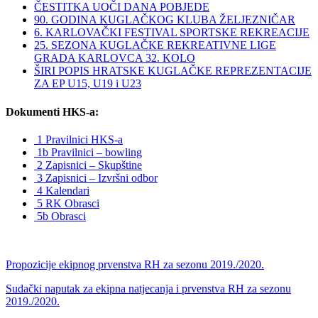
ČESTITKA UOČI DANA POBJEDE
90. GODINA KUGLAČKOG KLUBA ŽELJEZNIČAR
6. KARLOVAČKI FESTIVAL SPORTSKE REKREACIJE
25. SEZONA KUGLAČKE REKREATIVNE LIGE
GRADA KARLOVCA 32. KOLO
ŠIRI POPIS HRATSKE KUGLAČKE REPREZENTACIJE
ZA EP U15, U19 i U23
Dokumenti HKS-a:
1 Pravilnici HKS-a
1b Pravilnici – bowling
2 Zapisnici – Skupštine
3 Zapisnici – Izvršni odbor
4 Kalendari
5 RK Obrasci
5b Obrasci
Propozicije ekipnog prvenstva RH za sezonu 2019./2020.
Sudački naputak za ekipna natjecanja i prvenstva RH za sezonu
2019./2020.