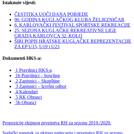
Istaknute vijesti:
ČESTITKA UOČI DANA POBJEDE
90. GODINA KUGLAČKOG KLUBA ŽELJEZNIČAR
6. KARLOVAČKI FESTIVAL SPORTSKE REKREACIJE
25. SEZONA KUGLAČKE REKREATIVNE LIGE
GRADA KARLOVCA 32. KOLO
ŠIRI POPIS HRATSKE KUGLAČKE REPREZENTACIJE
ZA EP U15, U19 i U23
Dokumenti HKS-a:
1 Pravilnici HKS-a
1b Pravilnici – bowling
2 Zapisnici – Skupštine
3 Zapisnici – Izvršni odbor
4 Kalendari
5 RK Obrasci
5b Obrasci
Propozicije ekipnog prvenstva RH za sezonu 2019./2020.
Sudački naputak za ekipna natjecanja i prvenstva RH za sezonu