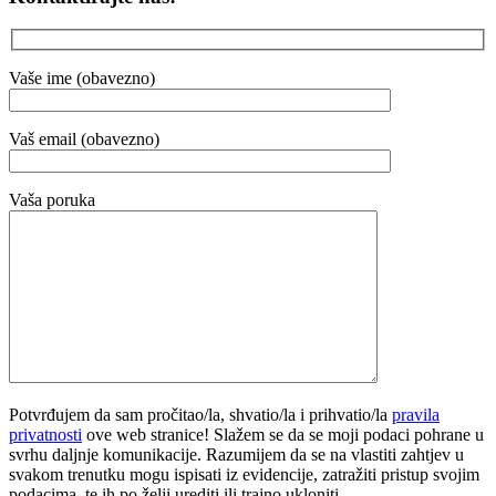
Vaše ime (obavezno)
Vaš email (obavezno)
Vaša poruka
Potvrđujem da sam pročitao/la, shvatio/la i prihvatio/la
pravila
privatnosti
ove web stranice! Slažem se da se moji podaci pohrane u
svrhu daljnje komunikacije. Razumijem da se na vlastiti zahtjev u
svakom trenutku mogu ispisati iz evidencije, zatražiti pristup svojim
podacima, te ih po želji urediti ili trajno ukloniti.