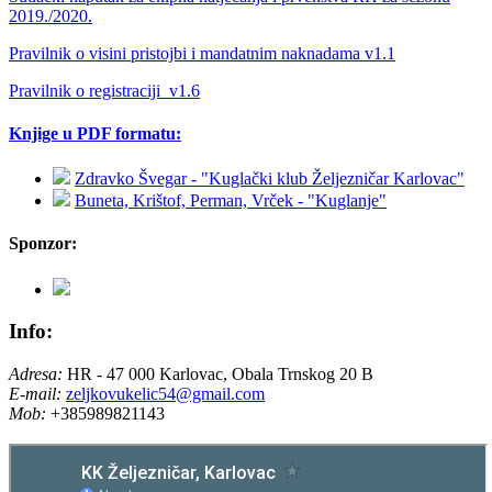
2019./2020.
Pravilnik o visini pristojbi i mandatnim naknadama v1.1
Pravilnik o registraciji_v1.6
Knjige u PDF formatu:
Zdravko Švegar - "Kuglački klub Željezničar Karlovac"
Buneta, Krištof, Perman, Vrček - "Kuglanje"
Sponzor:
Info:
Adresa:
HR - 47 000 Karlovac, Obala Trnskog 20 B
E-mail:
zeljkovukelic54@gmail.com
Mob:
+385989821143