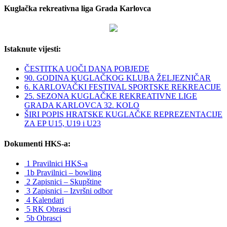
Kuglačka rekreativna liga Grada Karlovca
Istaknute vijesti:
ČESTITKA UOČI DANA POBJEDE
90. GODINA KUGLAČKOG KLUBA ŽELJEZNIČAR
6. KARLOVAČKI FESTIVAL SPORTSKE REKREACIJE
25. SEZONA KUGLAČKE REKREATIVNE LIGE
GRADA KARLOVCA 32. KOLO
ŠIRI POPIS HRATSKE KUGLAČKE REPREZENTACIJE
ZA EP U15, U19 i U23
Dokumenti HKS-a:
1 Pravilnici HKS-a
1b Pravilnici – bowling
2 Zapisnici – Skupštine
3 Zapisnici – Izvršni odbor
4 Kalendari
5 RK Obrasci
5b Obrasci