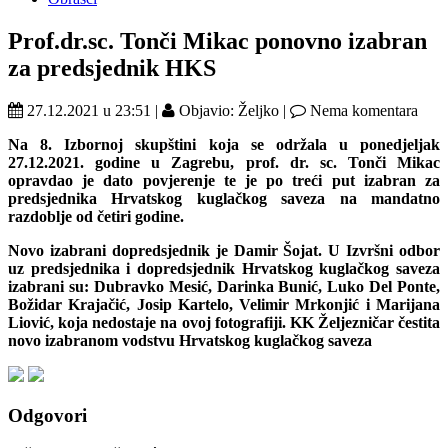
Prof.dr.sc. Tonči Mikac ponovno izabran
za predsjednik HKS
27.12.2021 u 23:51 |
Objavio: Željko |
Nema komentara
Na 8. Izbornoj skupštini koja se održala u ponedjeljak
27.12.2021. godine u Zagrebu, prof. dr. sc. Tonči Mikac
opravdao je dato povjerenje te je po treći put izabran za
predsjednika Hrvatskog kuglačkog saveza na mandatno
razdoblje od četiri godine.
Novo izabrani dopredsjednik je Damir Šojat. U Izvršni odbor
uz predsjednika i dopredsjednik Hrvatskog kuglačkog saveza
izabrani su: Dubravko Mesić, Darinka Bunić, Luko Del Ponte,
Božidar Krajačić, Josip Kartelo, Velimir Mrkonjić i Marijana
Liović, koja nedostaje na ovoj fotografiji. KK Željezničar čestita
novo izabranom vodstvu Hrvatskog kuglačkog saveza
Odgovori