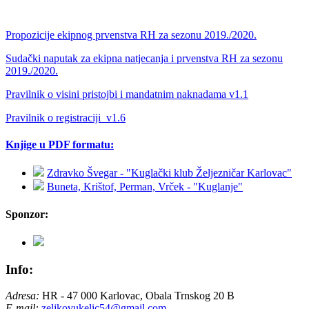
Propozicije ekipnog prvenstva RH za sezonu 2019./2020.
Sudački naputak za ekipna natjecanja i prvenstva RH za sezonu
2019./2020.
Pravilnik o visini pristojbi i mandatnim naknadama v1.1
Pravilnik o registraciji_v1.6
Knjige u PDF formatu:
Zdravko Švegar - "Kuglački klub Željezničar Karlovac"
Buneta, Krištof, Perman, Vrček - "Kuglanje"
Sponzor:
Info:
Adresa:
HR - 47 000 Karlovac, Obala Trnskog 20 B
E-mail:
zeljkovukelic54@gmail.com