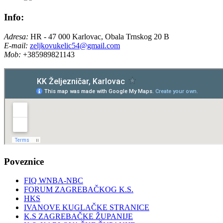
Info:
Adresa:
HR - 47 000 Karlovac, Obala Trnskog 20 B
E-mail:
zeljkovukelic54@gmail.com
Mob:
+385989821143
Poveznice
FIQ WNBA-NBC
FORUM ZAGREBAČKOG K.S.
HKS
IVANOVE KUGLAČKE STRANICE
K.S ZAGREBAČKE ŽUPANIJE