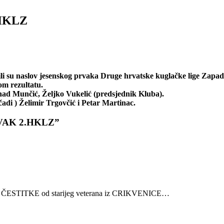
HKLZ
li su naslov jesenskog prvaka Druge hrvatske kuglačke lige Zapad.
om rezultatu.
nad Munčić, Željko Vukelić (predsjednik Kluba).
čadi ) Želimir Trgovčić i Petar Martinac.
VAK 2.HKLZ”
STITKE od starijeg veterana iz CRIKVENICE…