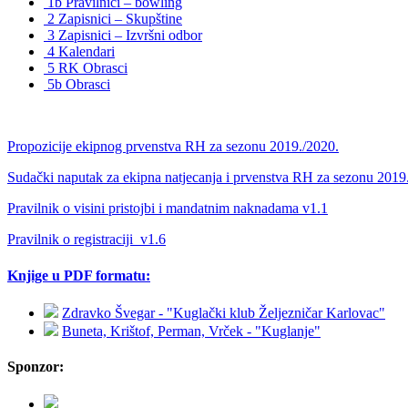
1b Pravilnici – bowling
2 Zapisnici – Skupštine
3 Zapisnici – Izvršni odbor
4 Kalendari
5 RK Obrasci
5b Obrasci
Propozicije ekipnog prvenstva RH za sezonu 2019./2020.
Sudački naputak za ekipna natjecanja i prvenstva RH za sezonu 2019
Pravilnik o visini pristojbi i mandatnim naknadama v1.1
Pravilnik o registraciji_v1.6
Knjige u PDF formatu:
Zdravko Švegar - "Kuglački klub Željezničar Karlovac"
Buneta, Krištof, Perman, Vrček - "Kuglanje"
Sponzor: