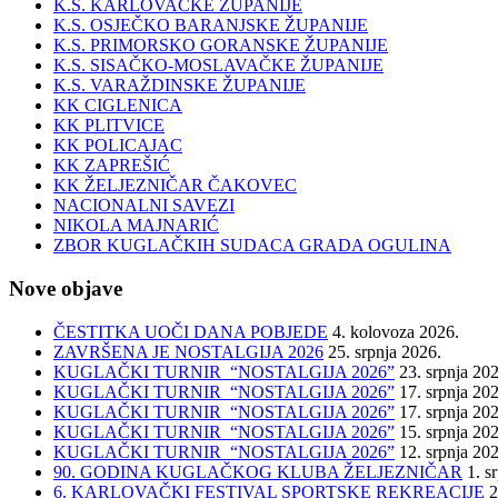
K.S. KARLOVAČKE ŽUPANIJE
K.S. OSJEČKO BARANJSKE ŽUPANIJE
K.S. PRIMORSKO GORANSKE ŽUPANIJE
K.S. SISAČKO-MOSLAVAČKE ŽUPANIJE
K.S. VARAŽDINSKE ŽUPANIJE
KK CIGLENICA
KK PLITVICE
KK POLICAJAC
KK ZAPREŠIĆ
KK ŽELJEZNIČAR ČAKOVEC
NACIONALNI SAVEZI
NIKOLA MAJNARIĆ
ZBOR KUGLAČKIH SUDACA GRADA OGULINA
Nove objave
ČESTITKA UOČI DANA POBJEDE
4. kolovoza 2026.
ZAVRŠENA JE NOSTALGIJA 2026
25. srpnja 2026.
KUGLAČKI TURNIR “NOSTALGIJA 2026”
23. srpnja 20
KUGLAČKI TURNIR “NOSTALGIJA 2026”
17. srpnja 20
KUGLAČKI TURNIR “NOSTALGIJA 2026”
17. srpnja 20
KUGLAČKI TURNIR “NOSTALGIJA 2026”
15. srpnja 20
KUGLAČKI TURNIR “NOSTALGIJA 2026”
12. srpnja 20
90. GODINA KUGLAČKOG KLUBA ŽELJEZNIČAR
1. s
6. KARLOVAČKI FESTIVAL SPORTSKE REKREACIJE
2