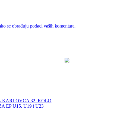
ako se obrađuju podaci vaših komentara.
A KARLOVCA 32. KOLO
EP U15, U19 i U23