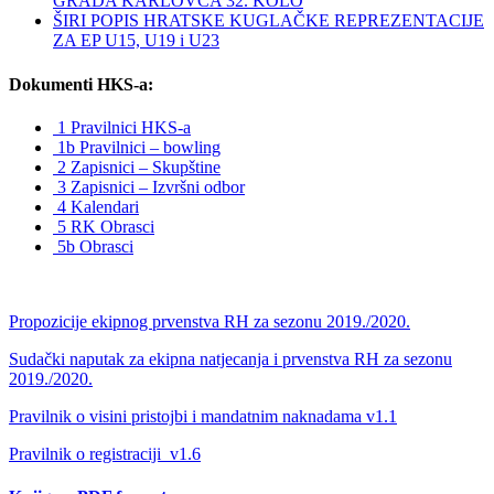
GRADA KARLOVCA 32. KOLO
ŠIRI POPIS HRATSKE KUGLAČKE REPREZENTACIJE
ZA EP U15, U19 i U23
Dokumenti HKS-a:
1 Pravilnici HKS-a
1b Pravilnici – bowling
2 Zapisnici – Skupštine
3 Zapisnici – Izvršni odbor
4 Kalendari
5 RK Obrasci
5b Obrasci
Propozicije ekipnog prvenstva RH za sezonu 2019./2020.
Sudački naputak za ekipna natjecanja i prvenstva RH za sezonu
2019./2020.
Pravilnik o visini pristojbi i mandatnim naknadama v1.1
Pravilnik o registraciji_v1.6