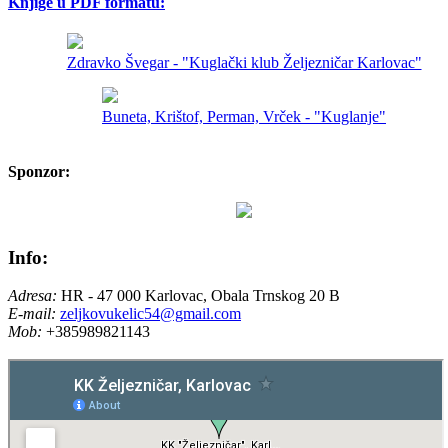
Knjige u PDF formatu:
Zdravko Švegar - "Kuglački klub Željezničar Karlovac"
Buneta, Krištof, Perman, Vrček - "Kuglanje"
Sponzor:
Info:
Adresa:
HR - 47 000 Karlovac, Obala Trnskog 20 B
E-mail:
zeljkovukelic54@gmail.com
Mob:
+385989821143