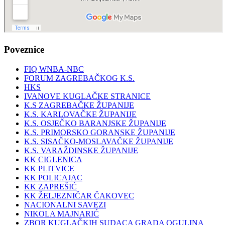
Poveznice
FIQ WNBA-NBC
FORUM ZAGREBAČKOG K.S.
HKS
IVANOVE KUGLAČKE STRANICE
K.S ZAGREBAČKE ŽUPANIJE
K.S. KARLOVAČKE ŽUPANIJE
K.S. OSJEČKO BARANJSKE ŽUPANIJE
K.S. PRIMORSKO GORANSKE ŽUPANIJE
K.S. SISAČKO-MOSLAVAČKE ŽUPANIJE
K.S. VARAŽDINSKE ŽUPANIJE
KK CIGLENICA
KK PLITVICE
KK POLICAJAC
KK ZAPREŠIĆ
KK ŽELJEZNIČAR ČAKOVEC
NACIONALNI SAVEZI
NIKOLA MAJNARIĆ
ZBOR KUGLAČKIH SUDACA GRADA OGULINA