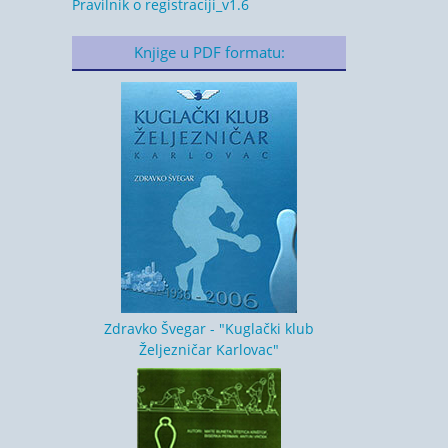
Pravilnik o registraciji_v1.6
Knjige u PDF formatu:
Zdravko Švegar - "Kuglački klub
Željezničar Karlovac"