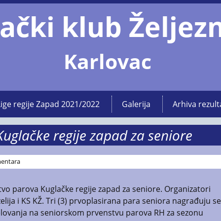
ački klub Željez
Karlovac
Lige regije Zapad 2021/2022
Galerija
Arhiva rezult
uglačke regije zapad za seniore
entara
stvo parova Kuglačke regije zapad za seniore. Organizatori
lija i KS KŽ. Tri (3) prvoplasirana para seniora nagrađuju se
jelovanja na seniorskom prvenstvu parova RH za sezonu