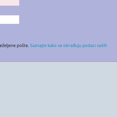
neželjene pošte.
Saznajte kako se obrađuju podaci vaših