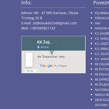
Info:
Povezn
Adresa:
HR - 47 000 Karlovac, Obala
FIQ WNBA
Trnskog 20 B
FORUM ZA
E-mail:
zeljkovukelic54@gmail.com
HKS
Mob:
+385989821143
IVANOVE 
K.S ZAGR
K.S. KARL
K.S. OSJE
K.S. PRI
K.S. SIS
K.S. VARA
KK CIGLE
KK PLITVI
KK POLICA
KK ZAPRE
KK ŽELJE
NACIONAL
NIKOLA M
ZBOR KU
OGULINA