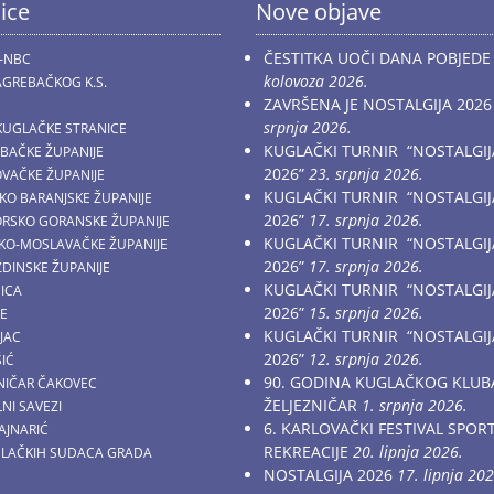
ice
Nove objave
ČESTITKA UOČI DANA POBJEDE
-NBC
kolovoza 2026.
GREBAČKOG K.S.
ZAVRŠENA JE NOSTALGIJA 2026
srpnja 2026.
KUGLAČKE STRANICE
KUGLAČKI TURNIR “NOSTALGIJ
EBAČKE ŽUPANIJE
2026”
23. srpnja 2026.
OVAČKE ŽUPANIJE
KUGLAČKI TURNIR “NOSTALGIJ
ČKO BARANJSKE ŽUPANIJE
2026”
17. srpnja 2026.
MORSKO GORANSKE ŽUPANIJE
KUGLAČKI TURNIR “NOSTALGIJ
AČKO-MOSLAVAČKE ŽUPANIJE
2026”
17. srpnja 2026.
ŽDINSKE ŽUPANIJE
KUGLAČKI TURNIR “NOSTALGIJ
NICA
2026”
15. srpnja 2026.
CE
KUGLAČKI TURNIR “NOSTALGIJ
JAC
2026”
12. srpnja 2026.
ŠIĆ
90. GODINA KUGLAČKOG KLUB
ZNIČAR ČAKOVEC
ŽELJEZNIČAR
1. srpnja 2026.
NI SAVEZI
6. KARLOVAČKI FESTIVAL SPOR
AJNARIĆ
REKREACIJE
20. lipnja 2026.
GLAČKIH SUDACA GRADA
NOSTALGIJA 2026
17. lipnja 202