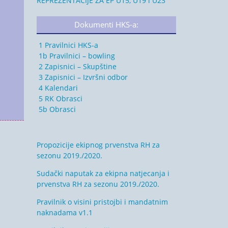
REPREZENTACIJE ZA EP U15, U19 i U23
Dokumenti HKS-a:
1 Pravilnici HKS-a
1b Pravilnici – bowling
2 Zapisnici – Skupštine
3 Zapisnici – Izvršni odbor
4 Kalendari
5 RK Obrasci
5b Obrasci
Propozicije ekipnog prvenstva RH za
sezonu 2019./2020.
Sudački naputak za ekipna natjecanja i
prvenstva RH za sezonu 2019./2020.
Pravilnik o visini pristojbi i mandatnim
naknadama v1.1