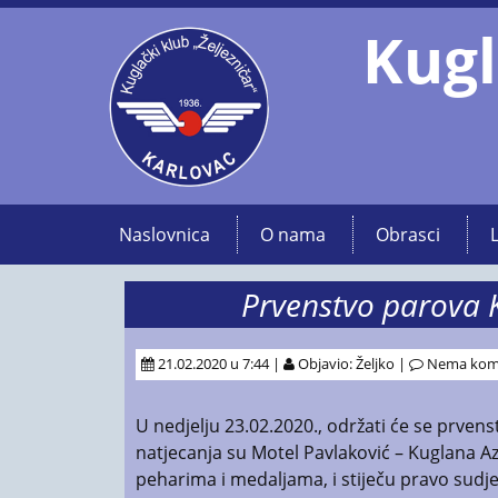
Kugl
Naslovnica
O nama
Obrasci
Prvenstvo parova K
21.02.2020 u 7:44 |
Objavio: Željko |
Nema kom
U nedjelju 23.02.2020., održati će se prven
natjecanja su Motel Pavlaković – Kuglana Aze
peharima i medaljama, i stiječu pravo sud