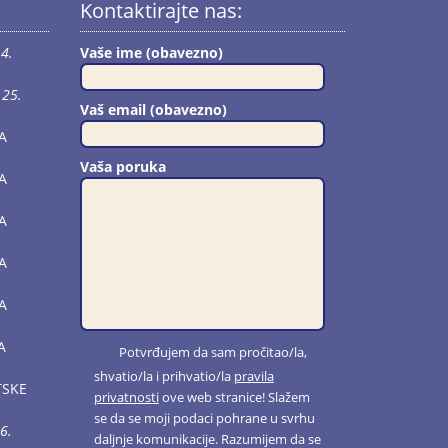
Kontaktirajte nas:
4.
Vaše ime (obavezno)
25.
Vaš email (obavezno)
A
Vaša poruka
A
A
A
A
A
Potvrđujem da sam pročitao/la,
shvatio/la i prihvatio/la
pravila
TSKE
privatnosti
ove web stranice! Slažem
se da se moji podaci pohrane u svrhu
6.
daljnje komunikacije. Razumijem da se