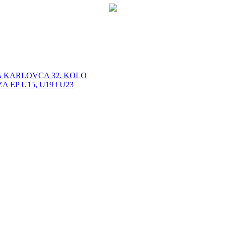
A KARLOVCA 32. KOLO
EP U15, U19 i U23