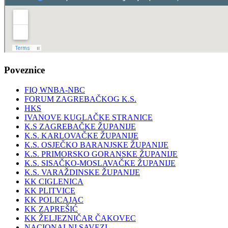
Poveznice
FIQ WNBA-NBC
FORUM ZAGREBAČKOG K.S.
HKS
IVANOVE KUGLAČKE STRANICE
K.S ZAGREBAČKE ŽUPANIJE
K.S. KARLOVAČKE ŽUPANIJE
K.S. OSJEČKO BARANJSKE ŽUPANIJE
K.S. PRIMORSKO GORANSKE ŽUPANIJE
K.S. SISAČKO-MOSLAVAČKE ŽUPANIJE
K.S. VARAŽDINSKE ŽUPANIJE
KK CIGLENICA
KK PLITVICE
KK POLICAJAC
KK ZAPREŠIĆ
KK ŽELJEZNIČAR ČAKOVEC
NACIONALNI SAVEZI