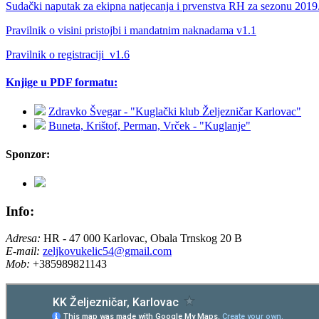
Sudački naputak za ekipna natjecanja i prvenstva RH za sezonu 2019
Pravilnik o visini pristojbi i mandatnim naknadama v1.1
Pravilnik o registraciji_v1.6
Knjige u PDF formatu:
Zdravko Švegar - "Kuglački klub Željezničar Karlovac"
Buneta, Krištof, Perman, Vrček - "Kuglanje"
Sponzor:
Info:
Adresa:
HR - 47 000 Karlovac, Obala Trnskog 20 B
E-mail:
zeljkovukelic54@gmail.com
Mob:
+385989821143