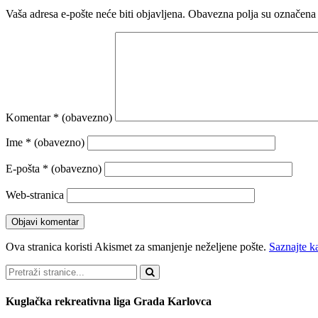
Vaša adresa e-pošte neće biti objavljena.
Obavezna polja su označena
Komentar
* (obavezno)
Ime
* (obavezno)
E-pošta
* (obavezno)
Web-stranica
Ova stranica koristi Akismet za smanjenje neželjene pošte.
Saznajte k
Pretraži
Kuglačka rekreativna liga Grada Karlovca