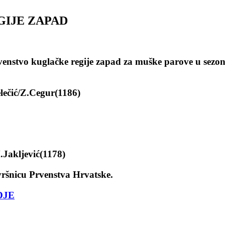
IJE ZAPAD
rvenstvo kuglačke regije zapad za muške parove u sezon
lečić/Z.Cegur(1186)
Jakljević(1178)
vršnicu Prvenstva Hrvatske.
DJE