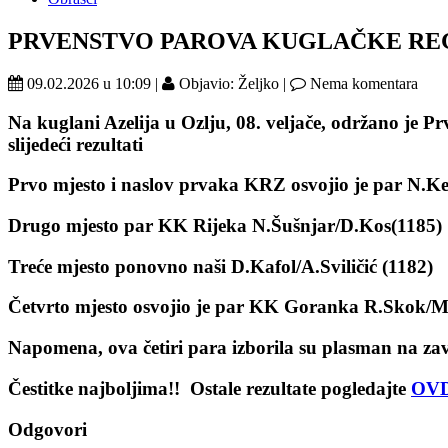
PRVENSTVO PAROVA KUGLAČKE REG
09.02.2026 u 10:09 |
Objavio: Željko |
Nema komentara
Na kuglani Azelija u Ozlju, 08. veljače, održano je P
slijedeći rezultati
Prvo mjesto i naslov prvaka KRZ osvojio je par N.Ke
Drugo mjesto par KK Rijeka N.Šušnjar/D.Kos(1185)
Treće mjesto ponovno naši D.Kafol/A.Sviličić (1182)
Četvrto mjesto osvojio je par KK Goranka R.Skok/M.
Napomena, ova četiri para izborila su plasman na za
Čestitke najboljima!! Ostale rezultate pogledajte
OV
Odgovori