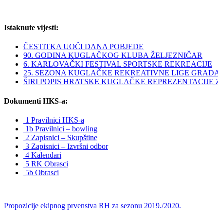
Istaknute vijesti:
ČESTITKA UOČI DANA POBJEDE
90. GODINA KUGLAČKOG KLUBA ŽELJEZNIČAR
6. KARLOVAČKI FESTIVAL SPORTSKE REKREACIJE
25. SEZONA KUGLAČKE REKREATIVNE LIGE GRAD
ŠIRI POPIS HRATSKE KUGLAČKE REPREZENTACIJE ZA 
Dokumenti HKS-a:
1 Pravilnici HKS-a
1b Pravilnici – bowling
2 Zapisnici – Skupštine
3 Zapisnici – Izvršni odbor
4 Kalendari
5 RK Obrasci
5b Obrasci
Propozicije ekipnog prvenstva RH za sezonu 2019./2020.