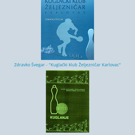
Zdravko Švegar - "Kuglački klub Željezničar Karlovac"