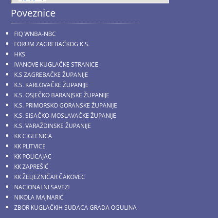
Poveznice
FIQ WNBA-NBC
FORUM ZAGREBAČKOG K.S.
HKS
IVANOVE KUGLAČKE STRANICE
K.S ZAGREBAČKE ŽUPANIJE
K.S. KARLOVAČKE ŽUPANIJE
K.S. OSJEČKO BARANJSKE ŽUPANIJE
K.S. PRIMORSKO GORANSKE ŽUPANIJE
K.S. SISAČKO-MOSLAVAČKE ŽUPANIJE
K.S. VARAŽDINSKE ŽUPANIJE
KK CIGLENICA
KK PLITVICE
KK POLICAJAC
KK ZAPREŠIĆ
KK ŽELJEZNIČAR ČAKOVEC
NACIONALNI SAVEZI
NIKOLA MAJNARIĆ
ZBOR KUGLAČKIH SUDACA GRADA OGULINA