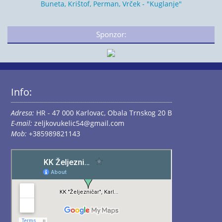
Buneta, Krištof, Perman, Vrček - "Kuglanje"
Sponzor:
Info:
Adresa:
HR - 47 000 Karlovac, Obala Trnskog 20 B
E-mail:
zeljkovukelic54@gmail.com
Mob:
+385989821143