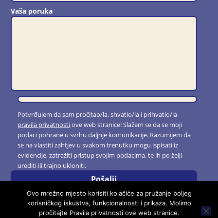
Vaša poruka
Potvrđujem da sam pročitao/la, shvatio/la i prihvatio/la
pravila privatnosti
ove web stranice! Slažem se da se moji
podaci pohrane u svrhu daljnje komunikacije. Razumijem da
se na vlastiti zahtjev u svakom trenutku mogu ispisati iz
evidencije, zatražiti pristup svojim podacima, te ih po želji
urediti ili trajno ukloniti.
Ovo mrežno mjesto korisiti kolačiće za pružanje boljeg
korisničkog iskustva, funkcionalnosti i prikaza. Molimo
pročitajte Pravila privatnosti ove web stranice.
Sva prava pridržana © 2026 Kuglački klub Željezničar Karlovac. |
Pravila