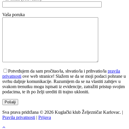
Vaša poruka
Potvrđujem da sam pročitao/la, shvatio/la i prihvatio/la
pravila
privatnosti
ove web stranice! Slažem se da se moji podaci pohrane u
svrhu daljnje komunikacije. Razumijem da se na vlastiti zahtjev u
svakom trenutku mogu ispisati iz evidencije, zatražiti pristup svojim
podacima, te ih po želji urediti ili trajno ukloniti.
Sva prava pridržana © 2026 Kuglački klub Željezničar Karlovac. |
Pravila privatnosti
|
Prijava