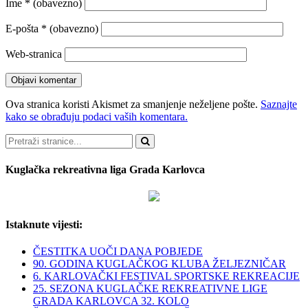
Ime
* (obavezno)
E-pošta
* (obavezno)
Web-stranica
Ova stranica koristi Akismet za smanjenje neželjene pošte.
Saznajte
kako se obrađuju podaci vaših komentara.
Pretraži
Kuglačka rekreativna liga Grada Karlovca
Istaknute vijesti:
ČESTITKA UOČI DANA POBJEDE
90. GODINA KUGLAČKOG KLUBA ŽELJEZNIČAR
6. KARLOVAČKI FESTIVAL SPORTSKE REKREACIJE
25. SEZONA KUGLAČKE REKREATIVNE LIGE
GRADA KARLOVCA 32. KOLO