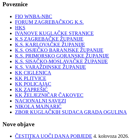
Poveznice
FIQ WNBA-NBC
FORUM ZAGREBAČKOG K.S.
HKS
IVANOVE KUGLAČKE STRANICE
K.S ZAGREBAČKE ŽUPANIJE
K.S. KARLOVAČKE ŽUPANIJE
K.S. OSJEČKO BARANJSKE ŽUPANIJE
K.S. PRIMORSKO GORANSKE ŽUPANIJE
K.S. SISAČKO-MOSLAVAČKE ŽUPANIJE
K.S. VARAŽDINSKE ŽUPANIJE
KK CIGLENICA
KK PLITVICE
KK POLICAJAC
KK ZAPREŠIĆ
KK ŽELJEZNIČAR ČAKOVEC
NACIONALNI SAVEZI
NIKOLA MAJNARIĆ
ZBOR KUGLAČKIH SUDACA GRADA OGULINA
Nove objave
ČESTITKA UOČI DANA POBJEDE
4. kolovoza 2026.