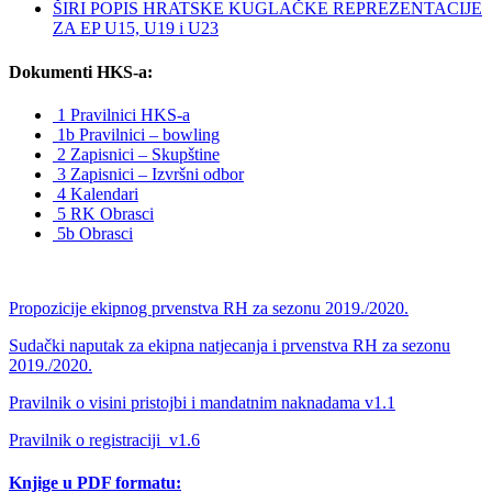
ŠIRI POPIS HRATSKE KUGLAČKE REPREZENTACIJE
ZA EP U15, U19 i U23
Dokumenti HKS-a:
1 Pravilnici HKS-a
1b Pravilnici – bowling
2 Zapisnici – Skupštine
3 Zapisnici – Izvršni odbor
4 Kalendari
5 RK Obrasci
5b Obrasci
Propozicije ekipnog prvenstva RH za sezonu 2019./2020.
Sudački naputak za ekipna natjecanja i prvenstva RH za sezonu
2019./2020.
Pravilnik o visini pristojbi i mandatnim naknadama v1.1
Pravilnik o registraciji_v1.6
Knjige u PDF formatu: