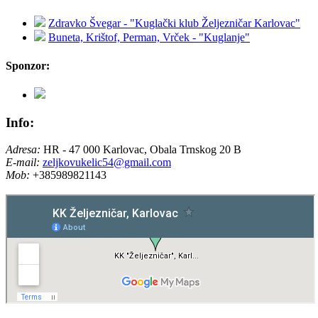
Zdravko Švegar - "Kuglački klub Željezničar Karlovac"
Buneta, Krištof, Perman, Vrček - "Kuglanje"
Sponzor:
Info:
Adresa:
HR - 47 000 Karlovac, Obala Trnskog 20 B
E-mail:
zeljkovukelic54@gmail.com
Mob:
+385989821143