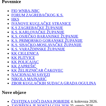
Poveznice
FIQ WNBA-NBC
FORUM ZAGREBAČKOG K.S.
HKS
IVANOVE KUGLAČKE STRANICE
K.S ZAGREBAČKE ŽUPANIJE
K.S. KARLOVAČKE ŽUPANIJE
K.S. OSJEČKO BARANJSKE ŽUPANIJE
K.S. PRIMORSKO GORANSKE ŽUPANIJE
K.S. SISAČKO-MOSLAVAČKE ŽUPANIJE
K.S. VARAŽDINSKE ŽUPANIJE
KK CIGLENICA
KK PLITVICE
KK POLICAJAC
KK ZAPREŠIĆ
KK ŽELJEZNIČAR ČAKOVEC
NACIONALNI SAVEZI
NIKOLA MAJNARIĆ
ZBOR KUGLAČKIH SUDACA GRADA OGULINA
Nove objave
ČESTITKA UOČI DANA POBJEDE
4. kolovoza 2026.
ZAVRŠENA JE NOSTALGIJA 2026
25. srpnja 2026.