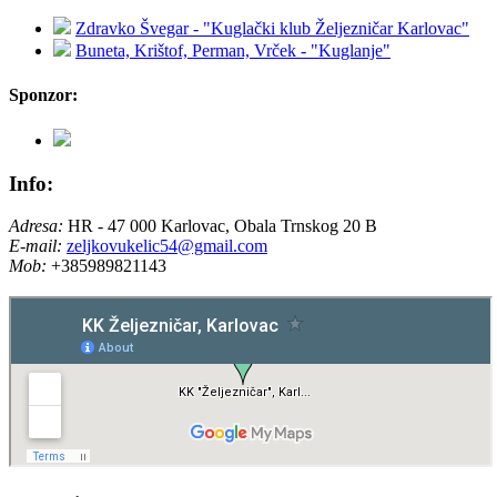
Zdravko Švegar - "Kuglački klub Željezničar Karlovac"
Buneta, Krištof, Perman, Vrček - "Kuglanje"
Sponzor:
Info:
Adresa:
HR - 47 000 Karlovac, Obala Trnskog 20 B
E-mail:
zeljkovukelic54@gmail.com
Mob:
+385989821143