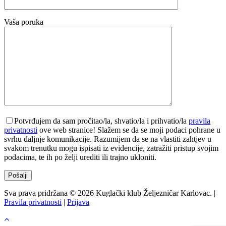
Vaša poruka
Potvrđujem da sam pročitao/la, shvatio/la i prihvatio/la
pravila
privatnosti
ove web stranice! Slažem se da se moji podaci pohrane u
svrhu daljnje komunikacije. Razumijem da se na vlastiti zahtjev u
svakom trenutku mogu ispisati iz evidencije, zatražiti pristup svojim
podacima, te ih po želji urediti ili trajno ukloniti.
Sva prava pridržana © 2026 Kuglački klub Željezničar Karlovac. |
Pravila privatnosti
|
Prijava