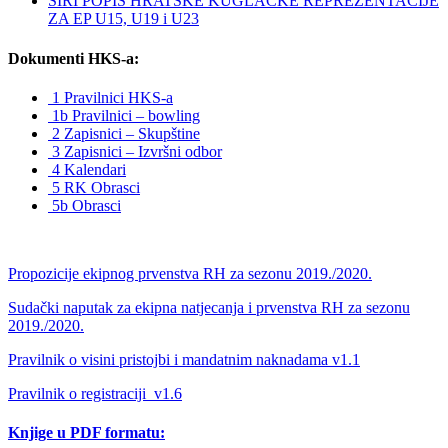
ŠIRI POPIS HRATSKE KUGLAČKE REPREZENTACIJE
ZA EP U15, U19 i U23
Dokumenti HKS-a:
1 Pravilnici HKS-a
1b Pravilnici – bowling
2 Zapisnici – Skupštine
3 Zapisnici – Izvršni odbor
4 Kalendari
5 RK Obrasci
5b Obrasci
Propozicije ekipnog prvenstva RH za sezonu 2019./2020.
Sudački naputak za ekipna natjecanja i prvenstva RH za sezonu
2019./2020.
Pravilnik o visini pristojbi i mandatnim naknadama v1.1
Pravilnik o registraciji_v1.6
Knjige u PDF formatu: