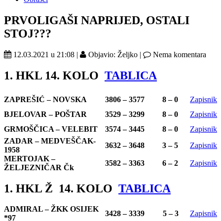
PRVOLIGAŠI NAPRIJED, OSTALI
STOJ???
12.03.2021 u 21:08 |
Objavio: Željko |
Nema komentara
1. HKL 14. KOLO
TABLICA
ZAPREŠIĆ – NOVSKA
3806 – 3577
8 – 0
Zapisnik
BJELOVAR – POŠTAR
3529 – 3299
8 – 0
Zapisnik
GRMOŠČICA – VELEBIT
3574 – 3445
8 – 0
Zapisnik
ZADAR – MEDVEŠČAK-
3632 – 3648
3 – 5
Zapisnik
1958
MERTOJAK –
3582 – 3363
6 – 2
Zapisnik
ŽELJEZNIČAR Čk
1. HKL Ž 14. KOLO
TABLICA
ADMIRAL – ŽKK OSIJEK
3428 – 3339
5 – 3
Zapisnik
*97