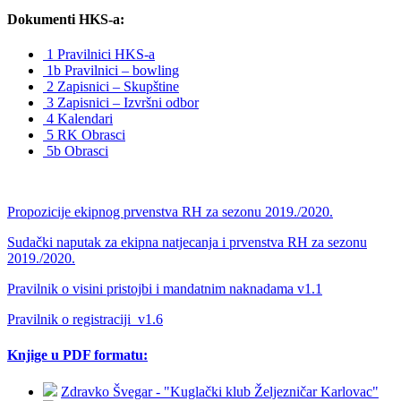
Dokumenti HKS-a:
1 Pravilnici HKS-a
1b Pravilnici – bowling
2 Zapisnici – Skupštine
3 Zapisnici – Izvršni odbor
4 Kalendari
5 RK Obrasci
5b Obrasci
Propozicije ekipnog prvenstva RH za sezonu 2019./2020.
Sudački naputak za ekipna natjecanja i prvenstva RH za sezonu
2019./2020.
Pravilnik o visini pristojbi i mandatnim naknadama v1.1
Pravilnik o registraciji_v1.6
Knjige u PDF formatu:
Zdravko Švegar - "Kuglački klub Željezničar Karlovac"