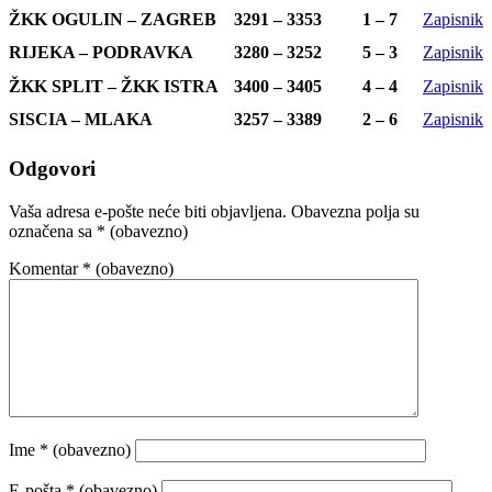
ŽKK OGULIN – ZAGREB
3291 – 3353
1 – 7
Zapisnik
RIJEKA – PODRAVKA
3280 – 3252
5 – 3
Zapisnik
ŽKK SPLIT – ŽKK ISTRA
3400 – 3405
4 – 4
Zapisnik
SISCIA – MLAKA
3257 – 3389
2 – 6
Zapisnik
Odgovori
Vaša adresa e-pošte neće biti objavljena.
Obavezna polja su
označena sa
* (obavezno)
Komentar
* (obavezno)
Ime
* (obavezno)
E-pošta
* (obavezno)