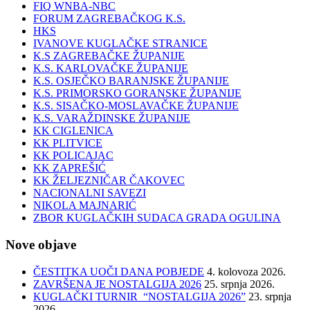
FIQ WNBA-NBC
FORUM ZAGREBAČKOG K.S.
HKS
IVANOVE KUGLAČKE STRANICE
K.S ZAGREBAČKE ŽUPANIJE
K.S. KARLOVAČKE ŽUPANIJE
K.S. OSJEČKO BARANJSKE ŽUPANIJE
K.S. PRIMORSKO GORANSKE ŽUPANIJE
K.S. SISAČKO-MOSLAVAČKE ŽUPANIJE
K.S. VARAŽDINSKE ŽUPANIJE
KK CIGLENICA
KK PLITVICE
KK POLICAJAC
KK ZAPREŠIĆ
KK ŽELJEZNIČAR ČAKOVEC
NACIONALNI SAVEZI
NIKOLA MAJNARIĆ
ZBOR KUGLAČKIH SUDACA GRADA OGULINA
Nove objave
ČESTITKA UOČI DANA POBJEDE
4. kolovoza 2026.
ZAVRŠENA JE NOSTALGIJA 2026
25. srpnja 2026.
KUGLAČKI TURNIR “NOSTALGIJA 2026”
23. srpnja
2026.