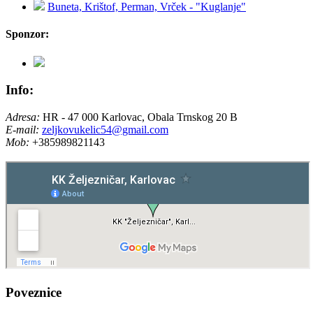
Buneta, Krištof, Perman, Vrček - "Kuglanje"
Sponzor:
Info:
Adresa:
HR - 47 000 Karlovac, Obala Trnskog 20 B
E-mail:
zeljkovukelic54@gmail.com
Mob:
+385989821143
Poveznice