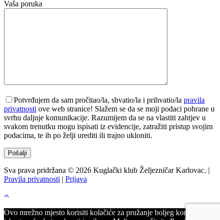
Vaša poruka
Potvrđujem da sam pročitao/la, shvatio/la i prihvatio/la
pravila
privatnosti
ove web stranice! Slažem se da se moji podaci pohrane u
svrhu daljnje komunikacije. Razumijem da se na vlastiti zahtjev u
svakom trenutku mogu ispisati iz evidencije, zatražiti pristup svojim
podacima, te ih po želji urediti ili trajno ukloniti.
Sva prava pridržana © 2026 Kuglački klub Željezničar Karlovac. |
Pravila privatnosti
|
Prijava
Ovo mrežno mjesto korisiti kolačiće za pružanje boljeg korisničkog