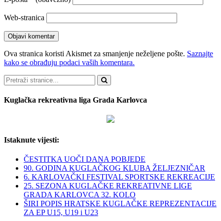
Web-stranica
Ova stranica koristi Akismet za smanjenje neželjene pošte.
Saznajte
kako se obrađuju podaci vaših komentara.
Pretraži
Kuglačka rekreativna liga Grada Karlovca
Istaknute vijesti:
ČESTITKA UOČI DANA POBJEDE
90. GODINA KUGLAČKOG KLUBA ŽELJEZNIČAR
6. KARLOVAČKI FESTIVAL SPORTSKE REKREACIJE
25. SEZONA KUGLAČKE REKREATIVNE LIGE
GRADA KARLOVCA 32. KOLO
ŠIRI POPIS HRATSKE KUGLAČKE REPREZENTACIJE
ZA EP U15, U19 i U23