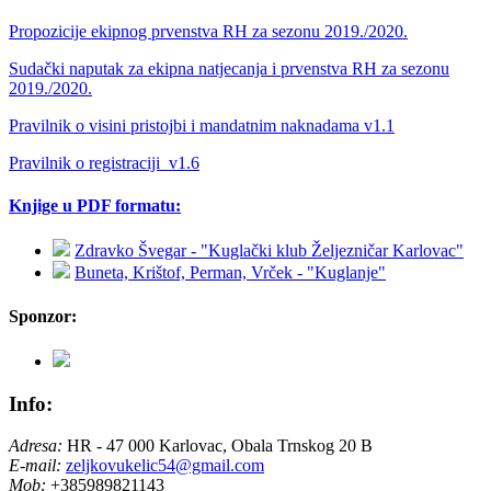
Propozicije ekipnog prvenstva RH za sezonu 2019./2020.
Sudački naputak za ekipna natjecanja i prvenstva RH za sezonu
2019./2020.
Pravilnik o visini pristojbi i mandatnim naknadama v1.1
Pravilnik o registraciji_v1.6
Knjige u PDF formatu:
Zdravko Švegar - "Kuglački klub Željezničar Karlovac"
Buneta, Krištof, Perman, Vrček - "Kuglanje"
Sponzor:
Info:
Adresa:
HR - 47 000 Karlovac, Obala Trnskog 20 B
E-mail:
zeljkovukelic54@gmail.com
Mob:
+385989821143