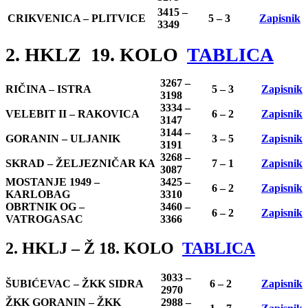
3415 –
CRIKVENICA – PLITVICE
5 – 3
Zapisnik
3349
2. HKLZ 19. KOLO
TABLICA
3267 –
RIČINA – ISTRA
5 – 3
Zapisnik
3198
3334 –
VELEBIT II – RAKOVICA
6 – 2
Zapisnik
3147
3144 –
GORANIN – ULJANIK
3 – 5
Zapisnik
3191
3268 –
SKRAD – ŽELJEZNIČAR KA
7 – 1
Zapisnik
3087
MOSTANJE 1949 –
3425 –
6 – 2
Zapisnik
KARLOBAG
3310
OBRTNIK OG –
3460 –
6 – 2
Zapisnik
VATROGASAC
3366
2. HKLJ – Ž 18. KOLO
TABLICA
3033 –
ŠUBIĆEVAC – ŽKK SIDRA
6 – 2
Zapisnik
2970
ŽKK GORANIN – ŽKK
2988 –