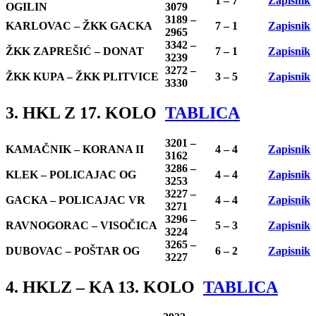
1 – 7
Zapisnik
OGILIN
3079
3189 –
KARLOVAC – ŽKK GACKA
7 – 1
Zapisnik
2965
3342 –
ŽKK ZAPREŠIĆ – DONAT
7 – 1
Zapisnik
3239
3272 –
ŽKK KUPA – ŽKK PLITVICE
3 – 5
Zapisnik
3330
3. HKL Z 17. KOLO
TABLICA
3201 –
KAMAČNIK – KORANA II
4 – 4
Zapisnik
3162
3286 –
KLEK – POLICAJAC OG
4 – 4
Zapisnik
3253
3227 –
GACKA – POLICAJAC VR
4 – 4
Zapisnik
3271
3296 –
RAVNOGORAC – VISOČICA
5 – 3
Zapisnik
3224
3265 –
DUBOVAC – POŠTAR OG
6 – 2
Zapisnik
3227
4. HKLZ – KA 13. KOLO
TABLICA