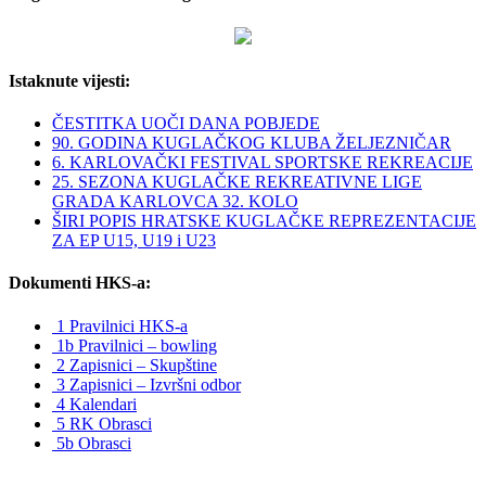
Istaknute vijesti:
ČESTITKA UOČI DANA POBJEDE
90. GODINA KUGLAČKOG KLUBA ŽELJEZNIČAR
6. KARLOVAČKI FESTIVAL SPORTSKE REKREACIJE
25. SEZONA KUGLAČKE REKREATIVNE LIGE
GRADA KARLOVCA 32. KOLO
ŠIRI POPIS HRATSKE KUGLAČKE REPREZENTACIJE
ZA EP U15, U19 i U23
Dokumenti HKS-a:
1 Pravilnici HKS-a
1b Pravilnici – bowling
2 Zapisnici – Skupštine
3 Zapisnici – Izvršni odbor
4 Kalendari
5 RK Obrasci
5b Obrasci