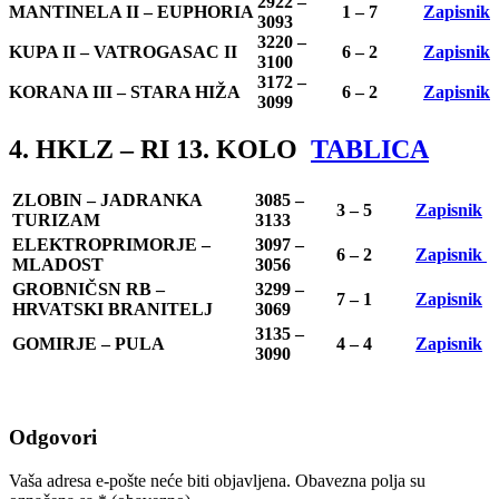
2922 –
MANTINELA II – EUPHORIA
1 – 7
Zapisnik
3093
3220 –
KUPA II – VATROGASAC II
6 – 2
Zapisnik
3100
3172 –
KORANA III – STARA HIŽA
6 – 2
Zapisnik
3099
4. HKLZ – RI 13. KOLO
TABLICA
ZLOBIN – JADRANKA
3085 –
3 – 5
Zapisnik
TURIZAM
3133
ELEKTROPRIMORJE –
3097 –
6 – 2
Zapisnik
MLADOST
3056
GROBNIČSN RB –
3299 –
7 – 1
Zapisnik
HRVATSKI BRANITELJ
3069
3135 –
GOMIRJE – PULA
4 – 4
Zapisnik
3090
Odgovori
Vaša adresa e-pošte neće biti objavljena.
Obavezna polja su