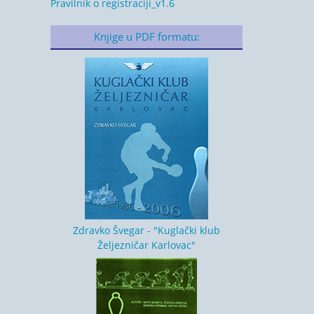
Pravilnik o registraciji_v1.6
Knjige u PDF formatu:
Zdravko Švegar - "Kuglački klub
Željezničar Karlovac"