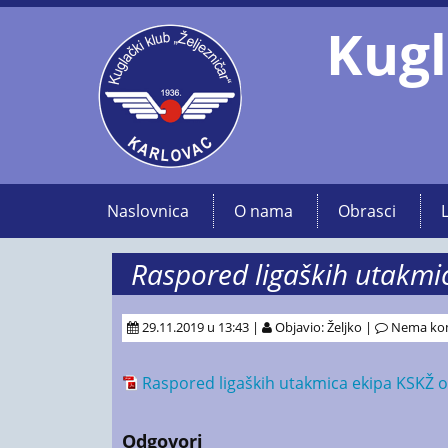
Kugl
Naslovnica
O nama
Obrasci
Raspored ligaških utakmic
29.11.2019 u 13:43 |
Objavio: Željko |
Nema ko
Raspored ligaških utakmica ekipa KSKŽ o
Odgovori