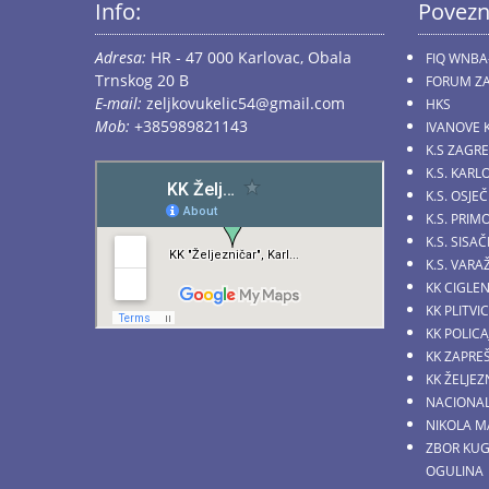
Info:
Povezn
Adresa:
HR - 47 000 Karlovac, Obala
FIQ WNBA
Trnskog 20 B
FORUM ZA
E-mail:
zeljkovukelic54@gmail.com
HKS
Mob:
+385989821143
IVANOVE 
K.S ZAGR
K.S. KARL
K.S. OSJE
K.S. PRI
K.S. SIS
K.S. VARA
KK CIGLE
KK PLITVI
KK POLICA
KK ZAPRE
KK ŽELJE
NACIONAL
NIKOLA M
ZBOR KU
OGULINA