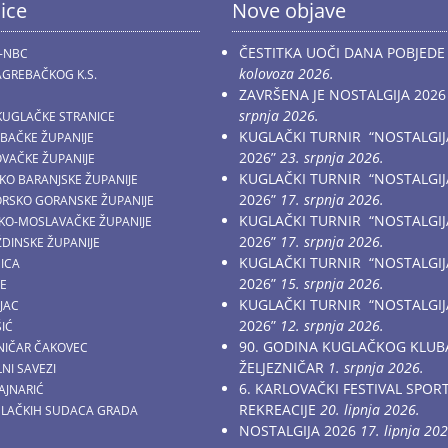
ice
Nove objave
ČESTITKA UOČI DANA POBJEDE
-NBC
kolovoza 2026.
GREBAČKOG K.S.
ZAVRŠENA JE NOSTALGIJA 2026
srpnja 2026.
KUGLAČKE STRANICE
KUGLAČKI TURNIR “NOSTALGIJ
EBAČKE ŽUPANIJE
2026”
23. srpnja 2026.
OVAČKE ŽUPANIJE
KUGLAČKI TURNIR “NOSTALGIJ
ČKO BARANJSKE ŽUPANIJE
2026”
17. srpnja 2026.
MORSKO GORANSKE ŽUPANIJE
KUGLAČKI TURNIR “NOSTALGIJ
AČKO-MOSLAVAČKE ŽUPANIJE
2026”
17. srpnja 2026.
ŽDINSKE ŽUPANIJE
KUGLAČKI TURNIR “NOSTALGIJ
NICA
2026”
15. srpnja 2026.
CE
KUGLAČKI TURNIR “NOSTALGIJ
JAC
2026”
12. srpnja 2026.
ŠIĆ
90. GODINA KUGLAČKOG KLUB
ZNIČAR ČAKOVEC
ŽELJEZNIČAR
1. srpnja 2026.
NI SAVEZI
6. KARLOVAČKI FESTIVAL SPOR
AJNARIĆ
REKREACIJE
20. lipnja 2026.
GLAČKIH SUDACA GRADA
NOSTALGIJA 2026
17. lipnja 202