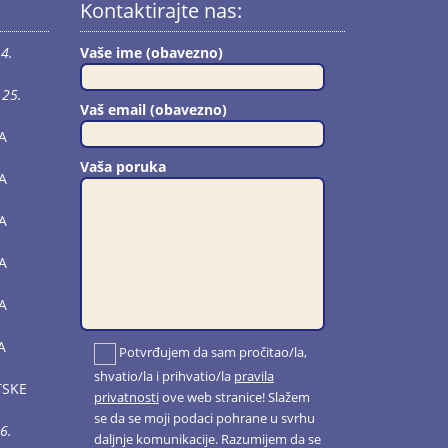
Kontaktirajte nas:
4.
Vaše ime (obavezno)
25.
Vaš email (obavezno)
A
Vaša poruka
A
A
A
A
A
Potvrđujem da sam pročitao/la,
shvatio/la i prihvatio/la
pravila
TSKE
privatnosti
ove web stranice! Slažem
se da se moji podaci pohrane u svrhu
6.
daljnje komunikacije. Razumijem da se