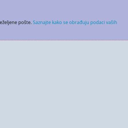
neželjene pošte.
Saznajte kako se obrađuju podaci vaših