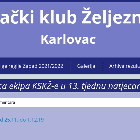
ački klub Željez
Karlovac
Lige regije Zapad 2021/2022
Galerija
Arhiva rezult
a ekipa KSKŽ-e u 13. tjednu natjeca
mentara
d 25.11.-do 1.12.19