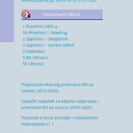
REPREZENTACIJE ZA EP U15, U19 i U23
Dokumenti HKS-a:
1 Pravilnici HKS-a
1b Pravilnici – bowling
2 Zapisnici – Skupštine
3 Zapisnici – Izvršni odbor
4 Kalendari
5 RK Obrasci
5b Obrasci
Propozicije ekipnog prvenstva RH za
sezonu 2019./2020.
Sudački naputak za ekipna natjecanja i
prvenstva RH za sezonu 2019./2020.
Pravilnik o visini pristojbi i mandatnim
naknadama v1.1