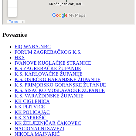
Poveznice
FIQ WNBA-NBC
FORUM ZAGREBAČKOG K.S.
HKS
IVANOVE KUGLAČKE STRANICE
K.S ZAGREBAČKE ŽUPANIJE
K.S. KARLOVAČKE ŽUPANIJE
K.S. OSJEČKO BARANJSKE ŽUPANIJE
K.S. PRIMORSKO GORANSKE ŽUPANIJE
K.S. SISAČKO-MOSLAVAČKE ŽUPANIJE
K.S. VARAŽDINSKE ŽUPANIJE
KK CIGLENICA
KK PLITVICE
KK POLICAJAC
KK ZAPREŠIĆ
KK ŽELJEZNIČAR ČAKOVEC
NACIONALNI SAVEZI
NIKOLA MAJNARIĆ