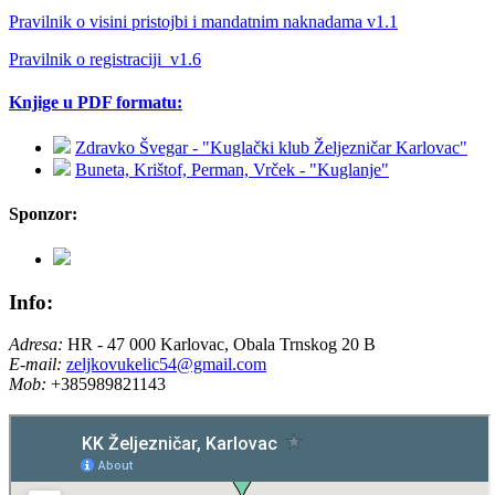
Pravilnik o visini pristojbi i mandatnim naknadama v1.1
Pravilnik o registraciji_v1.6
Knjige u PDF formatu:
Zdravko Švegar - "Kuglački klub Željezničar Karlovac"
Buneta, Krištof, Perman, Vrček - "Kuglanje"
Sponzor:
Info:
Adresa:
HR - 47 000 Karlovac, Obala Trnskog 20 B
E-mail:
zeljkovukelic54@gmail.com
Mob:
+385989821143