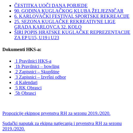
ČESTITKA UOČI DANA POBJEDE
90. GODINA KUGLAČKOG KLUBA ŽELJEZNIČAR
6. KARLOVAČKI FESTIVAL SPORTSKE REKREACIJE
25. SEZONA KUGLAČKE REKREATIVNE LIGE
GRADA KARLOVCA 32. KOLO
ŠIRI POPIS HRATSKE KUGLAČKE REPREZENTACIJE
ZA EP U15, U19 i U23
Dokumenti HKS-a:
1 Pravilnici HKS-a
1b Pravilnici – bowling
2 Zapisnici – Skupštine
3 Zapisnici – Izvršni odbor
4 Kalendari
5 RK Obrasci
5b Obrasci
Propozicije ekipnog prvenstva RH za sezonu 2019./2020.
Sudački naputak za ekipna natjecanja i prvenstva RH za sezonu
2019./2020.