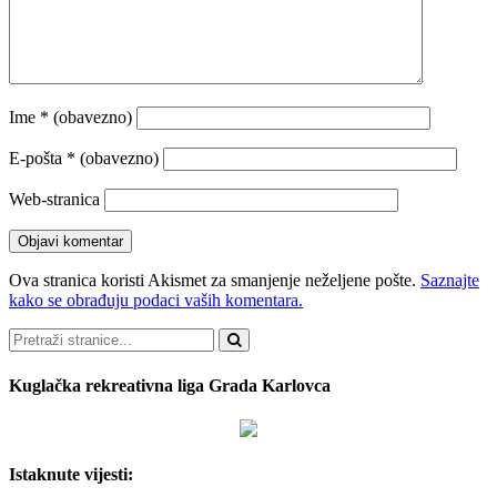
Ime
* (obavezno)
E-pošta
* (obavezno)
Web-stranica
Ova stranica koristi Akismet za smanjenje neželjene pošte.
Saznajte
kako se obrađuju podaci vaših komentara.
Pretraži
Kuglačka rekreativna liga Grada Karlovca
Istaknute vijesti: