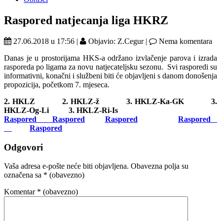
Raspored natjecanja liga HKRZ
27.06.2018 u 17:56 |
Objavio: Z.Cegur |
Nema komentara
Danas je u prostorijama HKS-a održano izvlačenje parova i izrada
rasporeda po ligama za novu natjecateljsku sezonu. Svi rasporedi su
informativni, konačni i službeni biti će objavljeni s danom donošenja
propozicija, početkom 7. mjeseca.
2. HKLZ 2. HKLZ-ž 3. HKLZ-Ka-GK 3.
HKLZ-Og-Li 3. HKLZ-Ri-Is
Raspored
Raspored
Raspored
Raspored
Raspored
Odgovori
Vaša adresa e-pošte neće biti objavljena.
Obavezna polja su
označena sa
* (obavezno)
Komentar
* (obavezno)