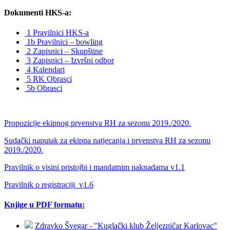
Dokumenti HKS-a:
1 Pravilnici HKS-a
1b Pravilnici – bowling
2 Zapisnici – Skupštine
3 Zapisnici – Izvršni odbor
4 Kalendari
5 RK Obrasci
5b Obrasci
Propozicije ekipnog prvenstva RH za sezonu 2019./2020.
Sudački naputak za ekipna natjecanja i prvenstva RH za sezonu
2019./2020.
Pravilnik o visini pristojbi i mandatnim naknadama v1.1
Pravilnik o registraciji_v1.6
Knjige u PDF formatu:
Zdravko Švegar - "Kuglački klub Željezničar Karlovac"