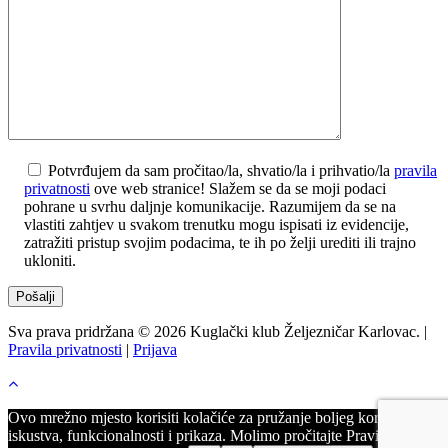
Potvrđujem da sam pročitao/la, shvatio/la i prihvatio/la
pravila
privatnosti
ove web stranice! Slažem se da se moji podaci
pohrane u svrhu daljnje komunikacije. Razumijem da se na
vlastiti zahtjev u svakom trenutku mogu ispisati iz evidencije,
zatražiti pristup svojim podacima, te ih po želji urediti ili trajno
ukloniti.
Sva prava pridržana © 2026 Kuglački klub Željezničar Karlovac. |
Pravila privatnosti
|
Prijava
Ovo mrežno mjesto korisiti kolačiće za pružanje boljeg korisničkog
iskustva, funkcionalnosti i prikaza. Molimo pročitajte Pravila