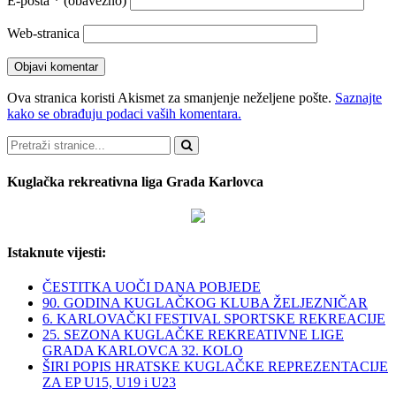
E-pošta
* (obavezno)
Web-stranica
Ova stranica koristi Akismet za smanjenje neželjene pošte.
Saznajte
kako se obrađuju podaci vaših komentara.
Pretraži
Kuglačka rekreativna liga Grada Karlovca
Istaknute vijesti:
ČESTITKA UOČI DANA POBJEDE
90. GODINA KUGLAČKOG KLUBA ŽELJEZNIČAR
6. KARLOVAČKI FESTIVAL SPORTSKE REKREACIJE
25. SEZONA KUGLAČKE REKREATIVNE LIGE
GRADA KARLOVCA 32. KOLO
ŠIRI POPIS HRATSKE KUGLAČKE REPREZENTACIJE
ZA EP U15, U19 i U23