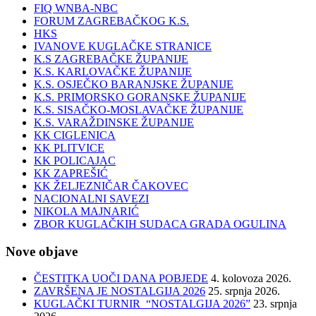
FIQ WNBA-NBC
FORUM ZAGREBAČKOG K.S.
HKS
IVANOVE KUGLAČKE STRANICE
K.S ZAGREBAČKE ŽUPANIJE
K.S. KARLOVAČKE ŽUPANIJE
K.S. OSJEČKO BARANJSKE ŽUPANIJE
K.S. PRIMORSKO GORANSKE ŽUPANIJE
K.S. SISAČKO-MOSLAVAČKE ŽUPANIJE
K.S. VARAŽDINSKE ŽUPANIJE
KK CIGLENICA
KK PLITVICE
KK POLICAJAC
KK ZAPREŠIĆ
KK ŽELJEZNIČAR ČAKOVEC
NACIONALNI SAVEZI
NIKOLA MAJNARIĆ
ZBOR KUGLAČKIH SUDACA GRADA OGULINA
Nove objave
ČESTITKA UOČI DANA POBJEDE
4. kolovoza 2026.
ZAVRŠENA JE NOSTALGIJA 2026
25. srpnja 2026.
KUGLAČKI TURNIR “NOSTALGIJA 2026”
23. srpnja