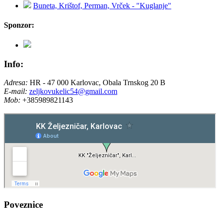
Buneta, Krištof, Perman, Vrček - "Kuglanje"
Sponzor:
Info:
Adresa:
HR - 47 000 Karlovac, Obala Trnskog 20 B
E-mail:
zeljkovukelic54@gmail.com
Mob:
+385989821143
Poveznice