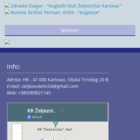
Zdravko Švegar - "Kuglački klub Željezničar Karlovac"
Buneta, Krištof, Perman, Vrček - "Kuglanje"
Sponzor:
Info:
Adresa:
HR - 47 000 Karlovac, Obala Trnskog 20 B
E-mail:
zeljkovukelic54@gmail.com
Mob:
+385989821143