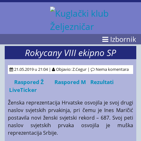
Izbornik
Rokycany VIII ekipno SP
21.05.2019 u 21:04 |
Objavio: Z.Cegur |
Nema komentara
Raspored Ž
Raspored M
Rezultati
LiveTicker
Ženska reprezentacija Hrvatske osvojila je svoj drugi
naslov svjetskih prvakinja, pri čemu je Ines Maričić
postavila novi ženski svjetski rekord – 687. Svoj peti
naslov svjetskih prvaka osvojila je muška
reprezentacija Srbije.