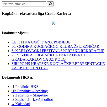
Pretraži
Kuglačka rekreativna liga Grada Karlovca
Istaknute vijesti:
ČESTITKA UOČI DANA POBJEDE
90. GODINA KUGLAČKOG KLUBA ŽELJEZNIČAR
6. KARLOVAČKI FESTIVAL SPORTSKE REKREACIJE
25. SEZONA KUGLAČKE REKREATIVNE LIGE
GRADA KARLOVCA 32. KOLO
ŠIRI POPIS HRATSKE KUGLAČKE REPREZENTACIJE
ZA EP U15, U19 i U23
Dokumenti HKS-a:
1 Pravilnici HKS-a
1b Pravilnici – bowling
2 Zapisnici – Skupštine
3 Zapisnici – Izvršni odbor
4 Kalendari