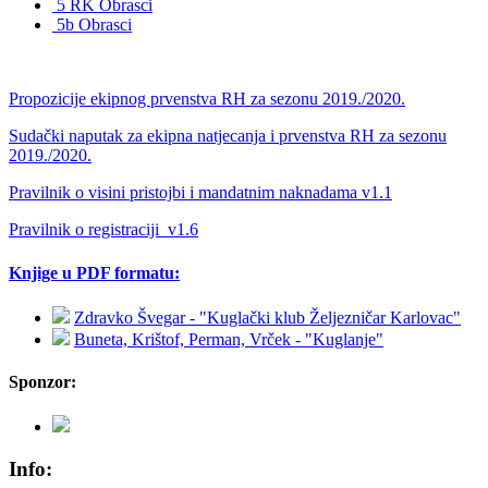
5 RK Obrasci
5b Obrasci
Propozicije ekipnog prvenstva RH za sezonu 2019./2020.
Sudački naputak za ekipna natjecanja i prvenstva RH za sezonu
2019./2020.
Pravilnik o visini pristojbi i mandatnim naknadama v1.1
Pravilnik o registraciji_v1.6
Knjige u PDF formatu:
Zdravko Švegar - "Kuglački klub Željezničar Karlovac"
Buneta, Krištof, Perman, Vrček - "Kuglanje"
Sponzor:
Info: