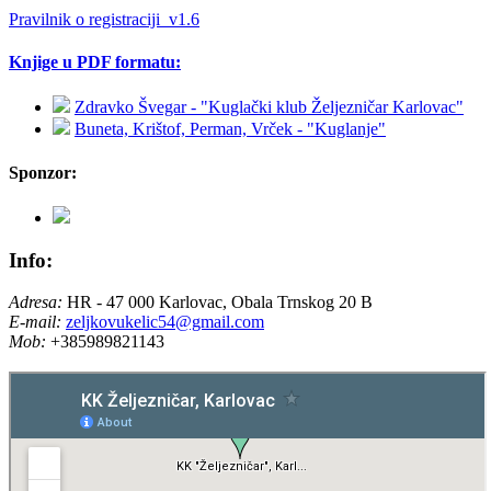
Pravilnik o registraciji_v1.6
Knjige u PDF formatu:
Zdravko Švegar - "Kuglački klub Željezničar Karlovac"
Buneta, Krištof, Perman, Vrček - "Kuglanje"
Sponzor:
Info:
Adresa:
HR - 47 000 Karlovac, Obala Trnskog 20 B
E-mail:
zeljkovukelic54@gmail.com
Mob:
+385989821143