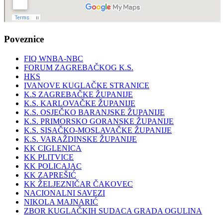
Poveznice
FIQ WNBA-NBC
FORUM ZAGREBAČKOG K.S.
HKS
IVANOVE KUGLAČKE STRANICE
K.S ZAGREBAČKE ŽUPANIJE
K.S. KARLOVAČKE ŽUPANIJE
K.S. OSJEČKO BARANJSKE ŽUPANIJE
K.S. PRIMORSKO GORANSKE ŽUPANIJE
K.S. SISAČKO-MOSLAVAČKE ŽUPANIJE
K.S. VARAŽDINSKE ŽUPANIJE
KK CIGLENICA
KK PLITVICE
KK POLICAJAC
KK ZAPREŠIĆ
KK ŽELJEZNIČAR ČAKOVEC
NACIONALNI SAVEZI
NIKOLA MAJNARIĆ
ZBOR KUGLAČKIH SUDACA GRADA OGULINA