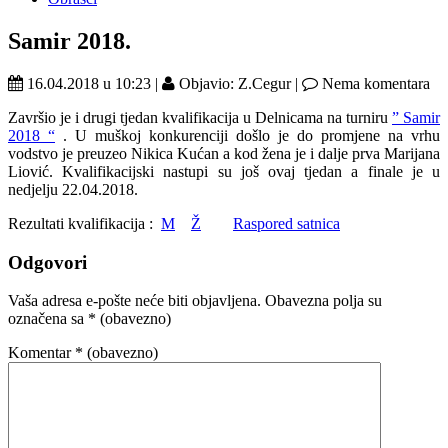
Samir 2018.
16.04.2018 u 10:23 |
Objavio: Z.Cegur |
Nema komentara
Završio je i drugi tjedan kvalifikacija u Delnicama na turniru
” Samir
2018 “
. U muškoj konkurenciji došlo je do promjene na vrhu
vodstvo je preuzeo Nikica Kućan a kod žena je i dalje prva Marijana
Liović. Kvalifikacijski nastupi su još ovaj tjedan a finale je u
nedjelju 22.04.2018.
Rezultati kvalifikacija :
M
Ž
Raspored satnica
Odgovori
Vaša adresa e-pošte neće biti objavljena.
Obavezna polja su
označena sa
* (obavezno)
Komentar
* (obavezno)