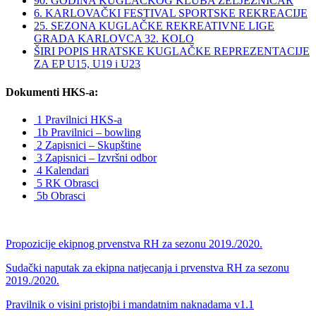
90. GODINA KUGLAČKOG KLUBA ŽELJEZNIČAR
6. KARLOVAČKI FESTIVAL SPORTSKE REKREACIJE
25. SEZONA KUGLAČKE REKREATIVNE LIGE
GRADA KARLOVCA 32. KOLO
ŠIRI POPIS HRATSKE KUGLAČKE REPREZENTACIJE
ZA EP U15, U19 i U23
Dokumenti HKS-a:
1 Pravilnici HKS-a
1b Pravilnici – bowling
2 Zapisnici – Skupštine
3 Zapisnici – Izvršni odbor
4 Kalendari
5 RK Obrasci
5b Obrasci
Propozicije ekipnog prvenstva RH za sezonu 2019./2020.
Sudački naputak za ekipna natjecanja i prvenstva RH za sezonu
2019./2020.
Pravilnik o visini pristojbi i mandatnim naknadama v1.1