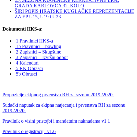
25. SEZONA KUGLAČKE REKREATIVNE LIGE
GRADA KARLOVCA 32. KOLO
ŠIRI POPIS HRATSKE KUGLAČKE REPREZENTACIJE
ZA EP U15, U19 i U23
Dokumenti HKS-a:
1 Pravilnici HKS-a
1b Pravilnici – bowling
2 Zapisnici – Skupštine
3 Zapisnici – Izvršni odbor
4 Kalendari
5 RK Obrasci
5b Obrasci
Propozicije ekipnog prvenstva RH za sezonu 2019./2020.
Sudački naputak za ekipna natjecanja i prvenstva RH za sezonu
2019./2020.
Pravilnik o visini pristojbi i mandatnim naknadama v1.1
Pravilnik o registraciji_v1.6