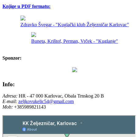
Knjige u PDF formatu:
Zdravko Švegar - "Kuglački klub Željezničar Karlovac"
Buneta, Krištof, Perman, Vrček - "Kuglanje"
Sponzor:
Info:
Adresa:
HR - 47 000 Karlovac, Obala Trnskog 20 B
E-mail:
zeljkovukelic54@gmail.com
Mob:
+385989821143