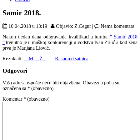
Samir 2018.
10.04.2018 u 13:19 |
Objavio: Z.Cegur |
Nema komentara
Nakon tjedan dana odigravanja kvalifikacija turnira
” Samir 2018
“
trenutno je u muškoj konkurenciji u vodstvu Ivan Zrilić a kod žena
prva je Marijana Liović.
Rezuktati:
M
Ž
Raspored satnica
Odgovori
Vaša adresa e-pošte neće biti objavljena.
Obavezna polja su
označena sa
* (obavezno)
Komentar
* (obavezno)