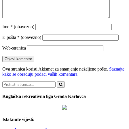
Ime
* (obavezno)
E-pošta
* (obavezno)
Web-stranica
Ova stranica koristi Akismet za smanjenje neželjene pošte.
Saznajte
kako se obrađuju podaci vaših komentara.
Pretraži
Kuglačka rekreativna liga Grada Karlovca
Istaknute vijesti: