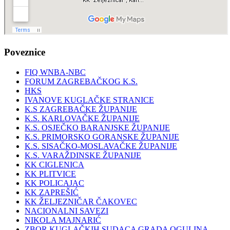
Poveznice
FIQ WNBA-NBC
FORUM ZAGREBAČKOG K.S.
HKS
IVANOVE KUGLAČKE STRANICE
K.S ZAGREBAČKE ŽUPANIJE
K.S. KARLOVAČKE ŽUPANIJE
K.S. OSJEČKO BARANJSKE ŽUPANIJE
K.S. PRIMORSKO GORANSKE ŽUPANIJE
K.S. SISAČKO-MOSLAVAČKE ŽUPANIJE
K.S. VARAŽDINSKE ŽUPANIJE
KK CIGLENICA
KK PLITVICE
KK POLICAJAC
KK ZAPREŠIĆ
KK ŽELJEZNIČAR ČAKOVEC
NACIONALNI SAVEZI
NIKOLA MAJNARIĆ
ZBOR KUGLAČKIH SUDACA GRADA OGULINA