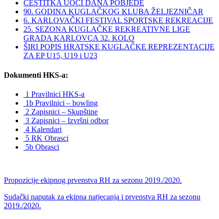
ČESTITKA UOČI DANA POBJEDE
90. GODINA KUGLAČKOG KLUBA ŽELJEZNIČAR
6. KARLOVAČKI FESTIVAL SPORTSKE REKREACIJE
25. SEZONA KUGLAČKE REKREATIVNE LIGE
GRADA KARLOVCA 32. KOLO
ŠIRI POPIS HRATSKE KUGLAČKE REPREZENTACIJE
ZA EP U15, U19 i U23
Dokumenti HKS-a:
1 Pravilnici HKS-a
1b Pravilnici – bowling
2 Zapisnici – Skupštine
3 Zapisnici – Izvršni odbor
4 Kalendari
5 RK Obrasci
5b Obrasci
Propozicije ekipnog prvenstva RH za sezonu 2019./2020.
Sudački naputak za ekipna natjecanja i prvenstva RH za sezonu
2019./2020.