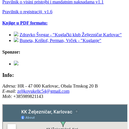
Pravilnik o visini pristojbi i mandatnim naknadama v1.1
Pravilnik o registraciji_v1.6
Knjige u PDF formatu:
Zdravko Švegar - "Kuglački klub Željezničar Karlovac"
Buneta, Krištof, Perman, Vrček - "Kuglanje"
Sponzor:
Info:
Adresa:
HR - 47 000 Karlovac, Obala Trnskog 20 B
E-mail:
zeljkovukelic54@gmail.com
Mob:
+385989821143