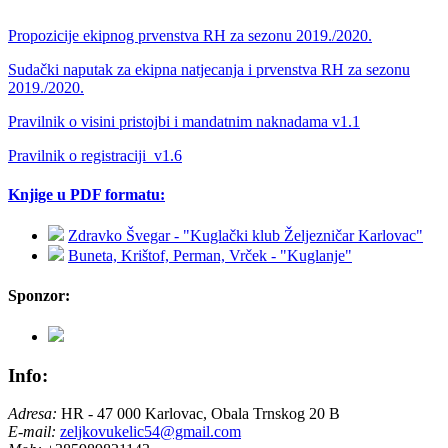
Propozicije ekipnog prvenstva RH za sezonu 2019./2020.
Sudački naputak za ekipna natjecanja i prvenstva RH za sezonu
2019./2020.
Pravilnik o visini pristojbi i mandatnim naknadama v1.1
Pravilnik o registraciji_v1.6
Knjige u PDF formatu:
Zdravko Švegar - "Kuglački klub Željezničar Karlovac"
Buneta, Krištof, Perman, Vrček - "Kuglanje"
Sponzor:
Info:
Adresa:
HR - 47 000 Karlovac, Obala Trnskog 20 B
E-mail:
zeljkovukelic54@gmail.com