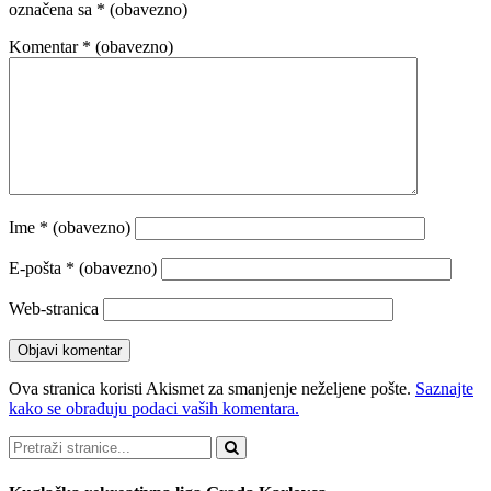
označena sa
* (obavezno)
Komentar
* (obavezno)
Ime
* (obavezno)
E-pošta
* (obavezno)
Web-stranica
Ova stranica koristi Akismet za smanjenje neželjene pošte.
Saznajte
kako se obrađuju podaci vaših komentara.
Pretraži