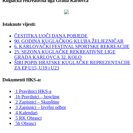
Kuglačka rekreativna liga Grada Karlovca
Istaknute vijesti:
ČESTITKA UOČI DANA POBJEDE
90. GODINA KUGLAČKOG KLUBA ŽELJEZNIČAR
6. KARLOVAČKI FESTIVAL SPORTSKE REKREACIJE
25. SEZONA KUGLAČKE REKREATIVNE LIGE
GRADA KARLOVCA 32. KOLO
ŠIRI POPIS HRATSKE KUGLAČKE REPREZENTACIJE
ZA EP U15, U19 i U23
Dokumenti HKS-a:
1 Pravilnici HKS-a
1b Pravilnici – bowling
2 Zapisnici – Skupštine
3 Zapisnici – Izvršni odbor
4 Kalendari
5 RK Obrasci
5b Obrasci