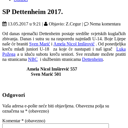
SP Dettenheim 2017.
13.05.2017 u 9:21 |
Objavio: Z.Cegur |
Nema komentara
Od danas njemački Dettenheim postaje središte svjetskih kuglačkih
zbivanja. Danas i sutra su na rasporedu najmlađi U-14. Boje Lijepe
naše će braniti
Sven Marić
i
Amela Nicol Imširović
. Od ponedjeljka
kreču mlađi juniori U-18 za koje će nastupati i naš igrač
Luka
Požega
a u iduću subotu kreču seniori. Sve rezultate možete pratiti
na stranicama
NBC
i službenim stranicama
Dettenheim
.
Amela Nicol Imširević 557
Sven Marić 501
Odgovori
Vaša adresa e-pošte neće biti objavljena.
Obavezna polja su
označena sa
* (obavezno)
Komentar
* (obavezno)