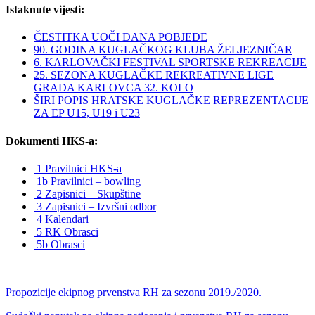
Istaknute vijesti:
ČESTITKA UOČI DANA POBJEDE
90. GODINA KUGLAČKOG KLUBA ŽELJEZNIČAR
6. KARLOVAČKI FESTIVAL SPORTSKE REKREACIJE
25. SEZONA KUGLAČKE REKREATIVNE LIGE
GRADA KARLOVCA 32. KOLO
ŠIRI POPIS HRATSKE KUGLAČKE REPREZENTACIJE
ZA EP U15, U19 i U23
Dokumenti HKS-a:
1 Pravilnici HKS-a
1b Pravilnici – bowling
2 Zapisnici – Skupštine
3 Zapisnici – Izvršni odbor
4 Kalendari
5 RK Obrasci
5b Obrasci
Propozicije ekipnog prvenstva RH za sezonu 2019./2020.