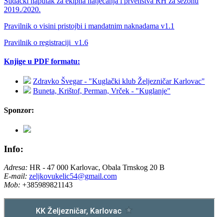
Sudački naputak za ekipna natjecanja i prvenstva RH za sezonu
2019./2020.
Pravilnik o visini pristojbi i mandatnim naknadama v1.1
Pravilnik o registraciji_v1.6
Knjige u PDF formatu:
Zdravko Švegar - "Kuglački klub Željezničar Karlovac"
Buneta, Krištof, Perman, Vrček - "Kuglanje"
Sponzor:
Info:
Adresa:
HR - 47 000 Karlovac, Obala Trnskog 20 B
E-mail:
zeljkovukelic54@gmail.com
Mob:
+385989821143