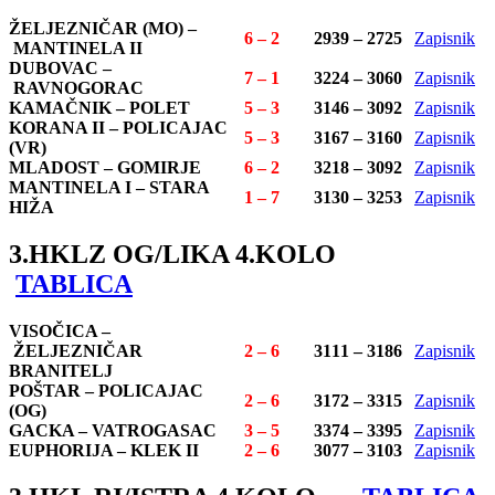
ŽELJEZNIČAR (MO) –
6 – 2
2939 – 2725
Zapisnik
MANTINELA II
DUBOVAC –
7 – 1
3224 – 3060
Zapisnik
RAVNOGORAC
KAMAČNIK – POLET
5 – 3
3146 – 3092
Zapisnik
KORANA II – POLICAJAC
5 – 3
3167 – 3160
Zapisnik
(VR)
MLADOST – GOMIRJE
6 – 2
3218 – 3092
Zapisnik
MANTINELA I –
STARA
1 – 7
3130 – 3253
Zapisnik
HIŽA
3.HKLZ OG/LIKA 4.KOLO
TABLICA
VISOČICA –
ŽELJEZNIČAR
2 – 6
3111 – 3186
Zapisnik
BRANITELJ
POŠTAR – POLICAJAC
2 – 6
3172 – 3315
Zapisnik
(OG)
GACKA – VATROGASAC
3 – 5
3374 – 3395
Zapisnik
EUPHORIJA –
KLEK II
2 – 6
3077 – 3103
Zapisnik