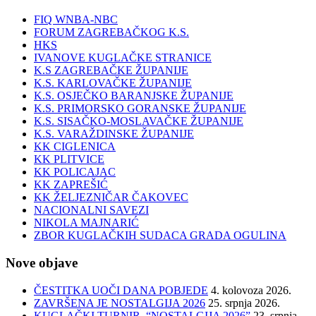
FIQ WNBA-NBC
FORUM ZAGREBAČKOG K.S.
HKS
IVANOVE KUGLAČKE STRANICE
K.S ZAGREBAČKE ŽUPANIJE
K.S. KARLOVAČKE ŽUPANIJE
K.S. OSJEČKO BARANJSKE ŽUPANIJE
K.S. PRIMORSKO GORANSKE ŽUPANIJE
K.S. SISAČKO-MOSLAVAČKE ŽUPANIJE
K.S. VARAŽDINSKE ŽUPANIJE
KK CIGLENICA
KK PLITVICE
KK POLICAJAC
KK ZAPREŠIĆ
KK ŽELJEZNIČAR ČAKOVEC
NACIONALNI SAVEZI
NIKOLA MAJNARIĆ
ZBOR KUGLAČKIH SUDACA GRADA OGULINA
Nove objave
ČESTITKA UOČI DANA POBJEDE
4. kolovoza 2026.
ZAVRŠENA JE NOSTALGIJA 2026
25. srpnja 2026.
KUGLAČKI TURNIR “NOSTALGIJA 2026”
23. srpnja