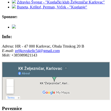
Zdravko Švegar - "Kuglački klub Željezničar Karlovac"
Buneta, Krištof, Perman, Vrček - "Kuglanje"
Sponzor:
Info:
Adresa:
HR - 47 000 Karlovac, Obala Trnskog 20 B
E-mail:
zeljkovukelic54@gmail.com
Mob:
+385989821143
Poveznice