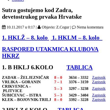
Sutra gostujemo kod Zadra,
devetostrukog prvaka Hrvatske
10.11.2017 u 0:17 |
Objavio: Z.Cegur |
Nema komentara
1
. HKLŽ – 8. kolo
1. HKLM – 8. kolo
RASPORED UTAKMICA KLUBOVA
HKRZ
1. B HKLJ 6.KOLO
TABLICA
ZADAR –
ŽELJEZNIČAR
8 – 0
3634 – 3332
Zapisnik
VRLIKA – GORANIN
7 – 1
3376 – 3159
Zapisnik
CRIKVENICA –
5 – 3
3297 – 3238
Zapisnik
PLITVICE
ŠUBIĆEVAC –
ISTRA
5 – 3
3429 – 3404
Zapisnik
KLEK – BOJOVNIK-TRILJ
8 – 0
3392 – 3228
Zapisnik