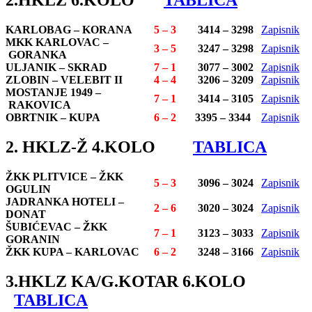
2.HKLZ 6.KOLO
TABLICA
KARLOBAG –
KORANA
5 – 3
3414 – 3298
Zapisnik
MKK KARLOVAC –
3 – 5
3247 – 3298
Zapisnik
GORANKA
ULJANIK – SKRAD
7 – 1
3077 – 3002
Zapisnik
ZLOBIN –
VELEBIT II
4 – 4
3206 – 3209
Zapisnik
MOSTANJE 1949 –
7 – 1
3414 – 3105
Zapisnik
RAKOVICA
OBRTNIK – KUPA
6 – 2
3395 – 3344
Zapisnik
2. HKLZ-Ž 4.KOLO
TABLICA
ŽKK PLITVICE –
ŽKK
5 – 3
3096 – 3024
Zapisnik
OGULIN
JADRANKA HOTELI –
2 – 6
3020 – 3024
Zapisnik
DONAT
ŠUBIĆEVAC – ŽKK
7 – 1
3123 – 3033
Zapisnik
GORANIN
ŽKK KUPA – KARLOVAC
6 – 2
3248 – 3166
Zapisnik
3.HKLZ KA/G.KOTAR 6.KOLO
TABLICA