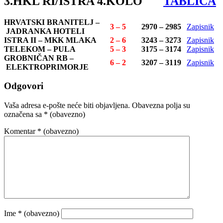
3.HKL RI/ISTRA 4.KOLO
TABLICA
HRVATSKI BRANITELJ –
3 – 5
2970 – 2985
Zapisnik
JADRANKA HOTELI
ISTRA II – MKK MLAKA
2 – 6
3243 – 3273
Zapisnik
TELEKOM – PULA
5 – 3
3175 – 3174
Zapisnik
GROBNIČAN RB –
6 – 2
3207 – 3119
Zapisnik
ELEKTROPRIMORJE
Odgovori
Vaša adresa e-pošte neće biti objavljena.
Obavezna polja su
označena sa
* (obavezno)
Komentar
* (obavezno)
Ime
* (obavezno)