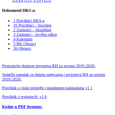
ZA EP U15, U19 i U23
Dokumenti HKS-a:
1 Pravilnici HKS-a
1b Pravilnici – bowling
2 Zapisnici – Skupštine
3 Zapisnici – Izvršni odbor
4 Kalendari
5 RK Obrasci
5b Obrasci
Propozicije ekipnog prvenstva RH za sezonu 2019./2020.
Sudački naputak za ekipna natjecanja i prvenstva RH za sezonu
2019./2020.
Pravilnik o visini pristojbi i mandatnim naknadama v1.1
Pravilnik o registraciji_v1.6
Knjige u PDF formatu: