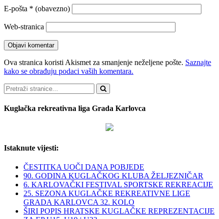
E-pošta
* (obavezno)
Web-stranica
Ova stranica koristi Akismet za smanjenje neželjene pošte.
Saznajte
kako se obrađuju podaci vaših komentara.
Pretraži
Kuglačka rekreativna liga Grada Karlovca
Istaknute vijesti:
ČESTITKA UOČI DANA POBJEDE
90. GODINA KUGLAČKOG KLUBA ŽELJEZNIČAR
6. KARLOVAČKI FESTIVAL SPORTSKE REKREACIJE
25. SEZONA KUGLAČKE REKREATIVNE LIGE
GRADA KARLOVCA 32. KOLO
ŠIRI POPIS HRATSKE KUGLAČKE REPREZENTACIJE