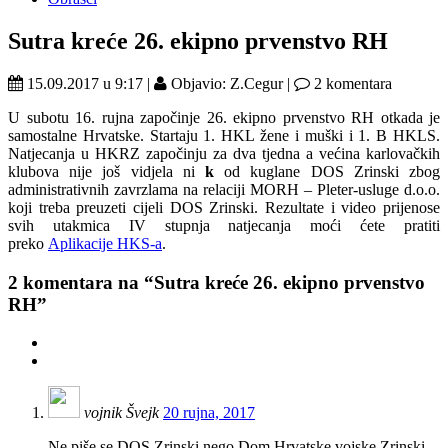
Sutra kreće 26. ekipno prvenstvo RH
15.09.2017 u 9:17 |
Objavio: Z.Cegur |
2 komentara
U subotu 16. rujna započinje 26. ekipno prvenstvo RH otkada je
samostalne Hrvatske. Startaju 1. HKL žene i muški i 1. B HKLS.
Natjecanja u HKRZ započinju za dva tjedna a većina karlovačkih
klubova nije još vidjela ni
k
od kuglane DOS Zrinski zbog
administrativnih zavrzlama na relaciji MORH – Pleter-usluge d.o.o.
koji treba preuzeti cijeli DOS Zrinski. Rezultate i video prijenose
svih utakmica IV stupnja natjecanja moći ćete pratiti
preko
Aplikacije HKS-a
.
2
komentara na “Sutra kreće 26. ekipno prvenstvo
RH”
vojnik Švejk
20 rujna, 2017
Ne piše se DOS Zrinski nego Dom Hrvatske vojske Zrinski