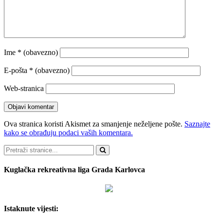
Ime
* (obavezno)
E-pošta
* (obavezno)
Web-stranica
Ova stranica koristi Akismet za smanjenje neželjene pošte.
Saznajte
kako se obrađuju podaci vaših komentara.
Pretraži
Kuglačka rekreativna liga Grada Karlovca
Istaknute vijesti: