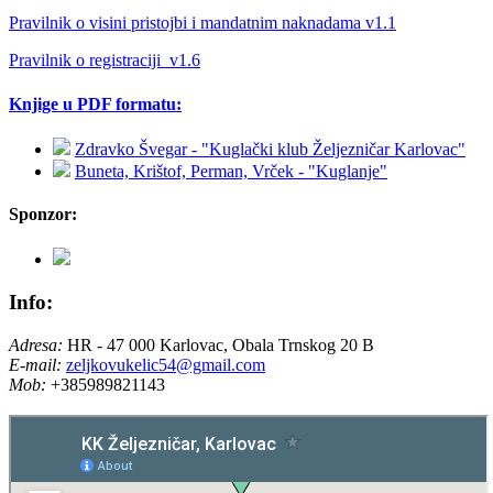
Pravilnik o visini pristojbi i mandatnim naknadama v1.1
Pravilnik o registraciji_v1.6
Knjige u PDF formatu:
Zdravko Švegar - "Kuglački klub Željezničar Karlovac"
Buneta, Krištof, Perman, Vrček - "Kuglanje"
Sponzor:
Info:
Adresa:
HR - 47 000 Karlovac, Obala Trnskog 20 B
E-mail:
zeljkovukelic54@gmail.com
Mob:
+385989821143