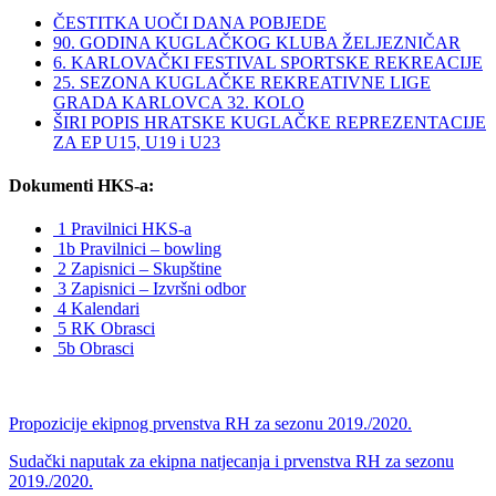
ČESTITKA UOČI DANA POBJEDE
90. GODINA KUGLAČKOG KLUBA ŽELJEZNIČAR
6. KARLOVAČKI FESTIVAL SPORTSKE REKREACIJE
25. SEZONA KUGLAČKE REKREATIVNE LIGE
GRADA KARLOVCA 32. KOLO
ŠIRI POPIS HRATSKE KUGLAČKE REPREZENTACIJE
ZA EP U15, U19 i U23
Dokumenti HKS-a:
1 Pravilnici HKS-a
1b Pravilnici – bowling
2 Zapisnici – Skupštine
3 Zapisnici – Izvršni odbor
4 Kalendari
5 RK Obrasci
5b Obrasci
Propozicije ekipnog prvenstva RH za sezonu 2019./2020.
Sudački naputak za ekipna natjecanja i prvenstva RH za sezonu
2019./2020.