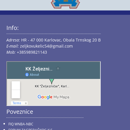
Info:
Adresa:
HR - 47 000 Karlovac, Obala Trnskog 20 B
E-mail:
zeljkovukelic54@gmail.com
Mob:
+385989821143
Poveznice
FIQ WNBA-NBC