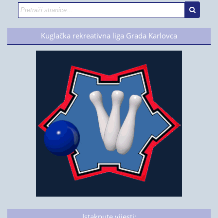
Kuglačka rekreativna liga Grada Karlovca
Istaknute vijesti: