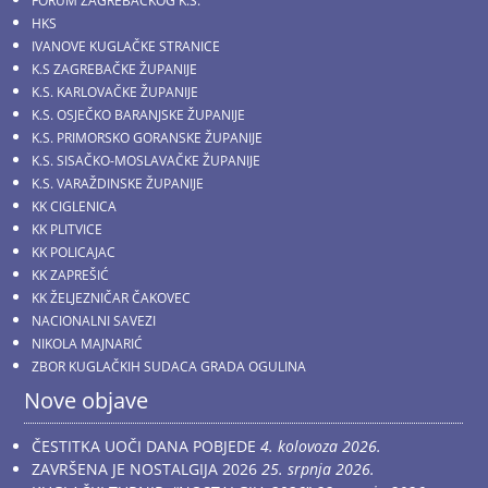
FORUM ZAGREBAČKOG K.S.
HKS
IVANOVE KUGLAČKE STRANICE
K.S ZAGREBAČKE ŽUPANIJE
K.S. KARLOVAČKE ŽUPANIJE
K.S. OSJEČKO BARANJSKE ŽUPANIJE
K.S. PRIMORSKO GORANSKE ŽUPANIJE
K.S. SISAČKO-MOSLAVAČKE ŽUPANIJE
K.S. VARAŽDINSKE ŽUPANIJE
KK CIGLENICA
KK PLITVICE
KK POLICAJAC
KK ZAPREŠIĆ
KK ŽELJEZNIČAR ČAKOVEC
NACIONALNI SAVEZI
NIKOLA MAJNARIĆ
ZBOR KUGLAČKIH SUDACA GRADA OGULINA
Nove objave
ČESTITKA UOČI DANA POBJEDE
4. kolovoza 2026.
ZAVRŠENA JE NOSTALGIJA 2026
25. srpnja 2026.