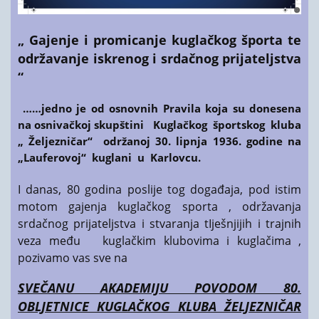
„ Gajenje i promicanje kuglačkog športa te
održavanje iskrenog i srdačnog prijateljstva
“
……jedno je od osnovnih Pravila koja su donesena
na osnivačkoj skupštini Kuglačkog športskog kluba
„ Željezničar“ održanoj 30. lipnja 1936. godine na
„Lauferovoj“ kuglani u Karlovcu.
I danas, 80 godina poslije tog događaja, pod istim
motom gajenja kuglačkog sporta , održavanja
srdačnog prijateljstva i stvaranja tIješnjijih i trajnih
veza među kuglačkim klubovima i kuglačima ,
pozivamo vas sve na
SVEČANU AKADEMIJU POVODOM 80.
OBLJETNICE KUGLAČKOG KLUBA ŽELJEZNIČAR